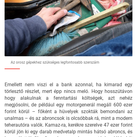
Az orosz gépekhez szükséges legfontosabb szerszám
Emellett nem viszi el a bank azonnal, ha kimarad egy
törlesztő részlet, mert épp nincs meló. Hogy hosszútávon
hogy alakulnak a fenntartási költségek, azt nehéz
megjósolni, de például egy motorgenerál megáll 600 ezer
forint körül – főként a hüvelyek szokták bemondani az
unalmas – és az abroncsok is olcsóbbak rá, mint a modern
teherautóra valók. Kamaz-ra, kerékre szerelve 47 ezer forint
körül jön ki egy darab medvetalp mintás hátsó abroncs, és