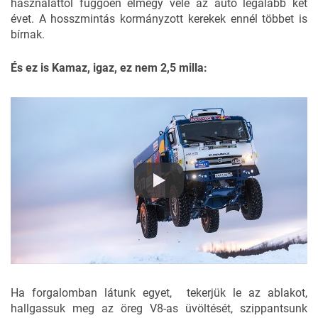
használattól függően elmegy vele az autó legalább két
évet. A hosszmintás kormányzott kerekek ennél többet is
bírnak.
És ez is Kamaz, igaz, ez nem 2,5 milla:
Ha forgalomban látunk egyet, tekerjük le az ablakot,
hallgassuk meg az öreg V8-as üvöltését, szippantsunk