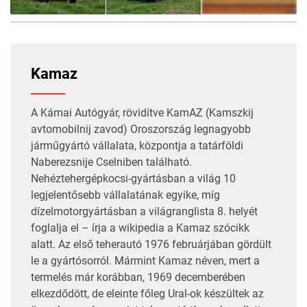
40
FOTÓ
Kamaz
A Kámai Autógyár, rövidítve KamAZ (Kamszkij
avtomobilnij zavod) Oroszország legnagyobb
járműgyártó vállalata, központja a tatárföldi
Naberezsnije Cselniben található.
Nehéztehergépkocsi-gyártásban a világ 10
legjelentősebb vállalatának egyike, míg
dízelmotorgyártásban a világranglista 8. helyét
foglalja el – írja a wikipedia a Kamaz szócikk
alatt. Az első teherautó 1976 februárjában gördült
le a gyártósorról. Mármint Kamaz néven, mert a
termelés már korábban, 1969 decemberében
elkezdődött, de eleinte főleg Ural-ok készültek az