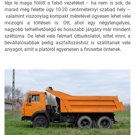
tépi le maga fölött a felső vezetéket – ha nem is sok, de
marad még felette úgy 10-20 centiméternyi szabad hely –
valamint viszonylag kompakt méretével ügyesen lehet vele
mozogni a töltésen is. Ott, ahol egy négytengelyes,
nagyobb terhelhetőségű és hosszabb járgány már mindent
széttúrna. De lehet vele felmart útburkolatot, sittet vinni, a
bevállalósabbak pedig aszfaltozáshoz is szállítanak vele
anyagot, amit a platóról egyenesen a
finiserbe
öntenek.