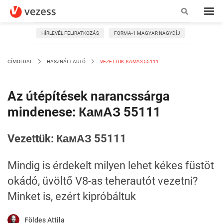
HÍRLEVÉL FELIRATKOZÁS
FORMA-1 MAGYAR NAGYDÍJ
CÍMOLDAL
HASZNÁLT AUTÓ
VEZETTÜK: КАМАЗ 55111
Az útépítések narancssárga
mindenese: КамАЗ 55111
Vezettük: КамАЗ 55111
Mindig is érdekelt milyen lehet kékes füstöt
okádó, üvöltő V8-as teherautót vezetni?
Minket is, ezért kipróbáltuk
Földes Attila