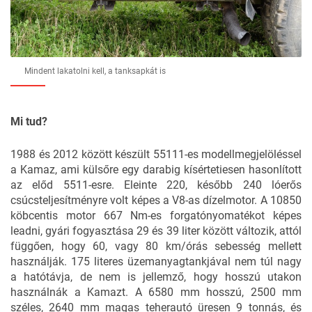
Mindent lakatolni kell, a tanksapkát is
Mi tud?
1988 és 2012 között készült 55111-es modellmegjelöléssel
a Kamaz, ami külsőre egy darabig kísértetiesen hasonlított
az előd 5511-esre. Eleinte 220, később 240 lóerős
csúcsteljesítményre volt képes a V8-as dízelmotor. A 10850
köbcentis motor 667 Nm-es forgatónyomatékot képes
leadni, gyári fogyasztása 29 és 39 liter között változik, attól
függően, hogy 60, vagy 80 km/órás sebesség mellett
használják. 175 literes üzemanyagtankjával nem túl nagy
a hatótávja, de nem is jellemző, hogy hosszú utakon
használnák a Kamazt. A 6580 mm hosszú, 2500 mm
széles, 2640 mm magas teherautó üresen 9 tonnás, és