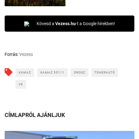
Kövesd a
Vezess.hu
-t a Google hírekben!
Forrás:
Vezess
KAMAZ
KAMAZ 55111
OROSZ
TEHERAUTÓ
V8
CÍMLAPRÓL AJÁNLJUK