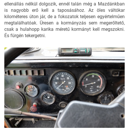
ellenállás nélkül dolgozik, ennél talán még a Mazdánkban
is nagyobb erő kell a taposásához. Az öles váltókar
kilométeres úton jár, de a fokozatok teljesen egyértelműen
megtalálhatóak. Üresen a kormányzás sem megerőltető,
csak a hulahopp karika méretű kormányt kell megszokni.
És fürgén tekergetni.