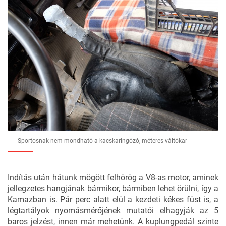
Sportosnak nem mondható a kacskaringózó, méteres váltókar
Indítás után hátunk mögött felhörög a V8-as motor, aminek
jellegzetes hangjának bármikor, bármiben lehet örülni, így a
Kamazban is. Pár perc alatt elül a kezdeti kékes füst is, a
légtartályok nyomásmérőjének mutatói elhagyják az 5
baros jelzést, innen már mehetünk. A kuplungpedál szinte