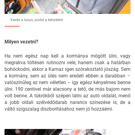
Kevés a luxus, szolid a kényelem
Milyen vezetni?
Ha nem egész nap kell a kormánya mögött ülni, vagy
megrakva töltésen rutinozni vele, hanem csak a határban
bohóckodni, akkor a Kamaz igen szórakoztató jószág. Sem
a kormány, sem az ülés nem eredeti ebben a darabban –
valószínűleg ez nem véletlen – így egész kényelmes benne
ülni. 190 centivel már alacsony a tető, de más bajom nem
volt benne. A tükrökből szépen látni az autó oldalát, menő
a jobb oldali szélvédődarab narancs színezése is, de a
váltó szigszalag díszborításához nem jó hozzáérni.