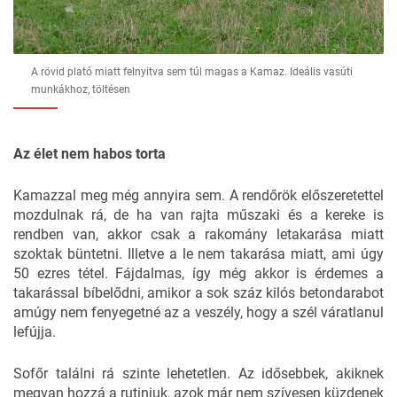
A rövid plató miatt felnyitva sem túl magas a Kamaz. Ideális vasúti
munkákhoz, töltésen
Az élet nem habos torta
Kamazzal meg még annyira sem. A rendőrök előszeretettel
mozdulnak rá, de ha van rajta műszaki és a kereke is
rendben van, akkor csak a rakomány letakarása miatt
szoktak büntetni. Illetve a le nem takarása miatt, ami úgy
50 ezres tétel. Fájdalmas, így még akkor is érdemes a
takarással bíbelődni, amikor a sok száz kilós betondarabot
amúgy nem fenyegetné az a veszély, hogy a szél váratlanul
lefújja.
Sofőr találni rá szinte lehetetlen. Az idősebbek, akiknek
megvan hozzá a rutinjuk, azok már nem szívesen küzdenek