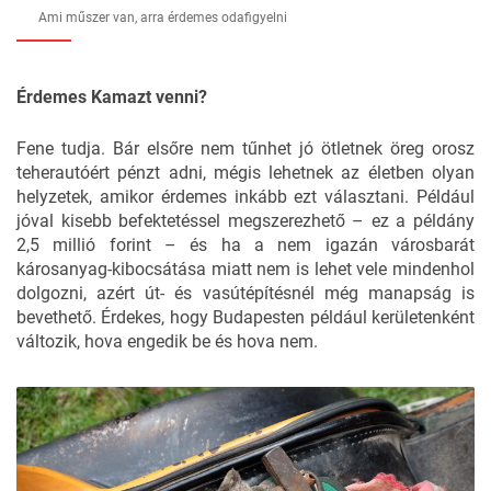
Ami műszer van, arra érdemes odafigyelni
Érdemes Kamazt venni?
Fene tudja. Bár elsőre nem tűnhet jó ötletnek öreg orosz
teherautóért pénzt adni, mégis lehetnek az életben olyan
helyzetek, amikor érdemes inkább ezt választani. Például
jóval kisebb befektetéssel megszerezhető –
ez a példány
2,5 millió forint
– és ha a nem igazán városbarát
károsanyag-kibocsátása miatt nem is lehet vele mindenhol
dolgozni, azért út- és vasútépítésnél még manapság is
bevethető. Érdekes, hogy Budapesten például kerületenként
változik, hova engedik be és hova nem.