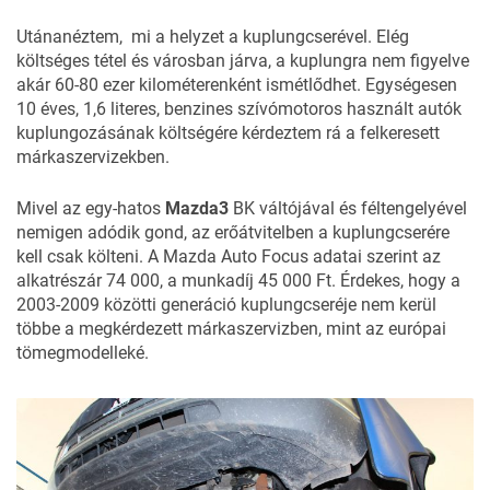
Utánanéztem, mi a helyzet a kuplungcserével. Elég
költséges tétel és városban járva, a kuplungra nem figyelve
akár 60-80 ezer kilométerenként ismétlődhet. Egységesen
10 éves, 1,6 literes, benzines szívómotoros használt autók
kuplungozásának költségére kérdeztem rá a felkeresett
márkaszervizekben.
Mivel az egy-hatos
Mazda3
BK váltójával és féltengelyével
nemigen adódik gond, az erőátvitelben a kuplungcserére
kell csak költeni. A Mazda Auto Focus adatai szerint az
alkatrészár 74 000, a munkadíj 45 000 Ft. Érdekes, hogy a
2003-2009 közötti generáció kuplungcseréje nem kerül
többe a megkérdezett márkaszervizben, mint az európai
tömegmodelleké.