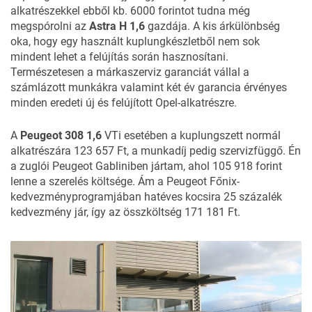
alkatrészekkel ebből kb. 6000 forintot tudna még
megspórolni az
Astra H 1,6
gazdája. A kis árkülönbség
oka, hogy egy használt kuplungkészletből nem sok
mindent lehet a felújítás során hasznosítani.
Természetesen a márkaszerviz garanciát vállal a
számlázott munkákra valamint két év garancia érvényes
minden eredeti új és felújított Opel-alkatrészre.
A
Peugeot 308 1,6
VTi esetében a kuplungszett normál
alkatrészára 123 657 Ft, a munkadíj pedig szervizfüggő. Én
a zuglói Peugeot Gabliniben jártam, ahol 105 918 forint
lenne a szerelés költsége. Ám a Peugeot Főnix-
kedvezményprogramjában hatéves kocsira 25 százalék
kedvezmény jár, így az összköltség 171 181 Ft.