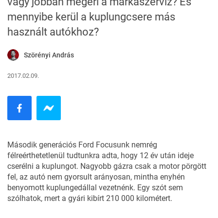
vagy jobban megéri a márkaszerviz? És
mennyibe kerül a kuplungcsere más
használt autókhoz?
Szörényi András
2017.02.09.
Második generációs Ford Focusunk nemrég
félreérthetetlenül tudtunkra adta, hogy 12 év után ideje
cserélni a kuplungot. Nagyobb gázra csak a motor pörgött
fel, az autó nem gyorsult arányosan, mintha enyhén
benyomott kuplungedállal vezetnénk. Egy szót sem
szólhatok, mert a gyári kibírt 210 000 kilométert.