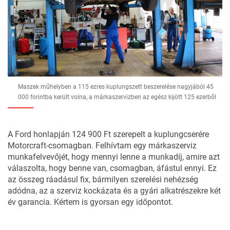
Maszek műhelyben a 115 ezres kuplungszett beszerelése nagyjából 45
000 forintba került volna, a márkaszervizben az egész kijött 125 ezerből
A Ford honlapján 124 900 Ft szerepelt a kuplungcserére
Motorcraft-csomagban. Felhívtam egy márkaszerviz
munkafelvevőjét, hogy mennyi lenne a munkadíj, amire azt
válaszolta, hogy benne van, csomagban, áfástul ennyi. Ez
az összeg ráadásul fix, bármilyen szerelési nehézség
adódna, az a szerviz kockázata és a gyári alkatrészekre két
év garancia. Kértem is gyorsan egy időpontot.