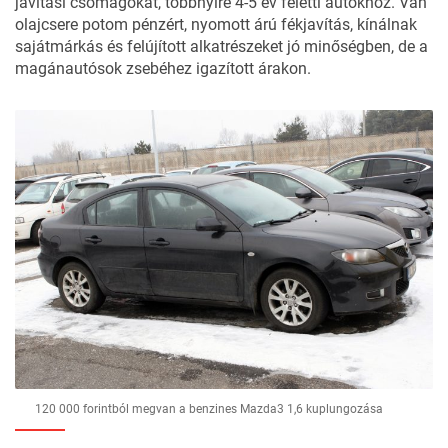
javítási csomagokat, többnyire 4-5 év feletti autókhoz. Van
olajcsere potom pénzért, nyomott árú fékjavítás, kínálnak
sajátmárkás és felújított alkatrészeket jó minőségben, de a
magánautósok zsebéhez igazított árakon.
120 000 forintból megvan a benzines Mazda3 1,6 kuplungozása