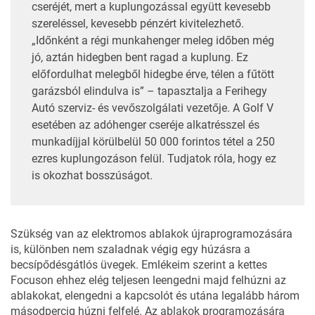
cseréjét, mert a kuplungozással együtt kevesebb
szereléssel, kevesebb pénzért kivitelezhető.
„Időnként a régi munkahenger meleg időben még
jó, aztán hidegben bent ragad a kuplung. Ez
előfordulhat melegből hidegbe érve, télen a fűtött
garázsból elindulva is” – tapasztalja a Ferihegy
Autó szerviz- és vevőszolgálati vezetője. A Golf V
esetében az adóhenger cseréje alkatrésszel és
munkadíjjal körülbelül 50 000 forintos tétel a 250
ezres kuplungozáson felül. Tudjatok róla, hogy ez
is okozhat bosszúságot.
Szükség van az elektromos ablakok újraprogramozására
is, különben nem szaladnak végig egy húzásra a
becsípődésgátlós üvegek. Emlékeim szerint a kettes
Focuson ehhez elég teljesen leengedni majd felhúzni az
ablakokat, elengedni a kapcsolót és utána legalább három
másodpercig húzni felfelé. Az ablakok programozására