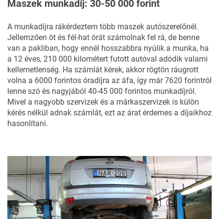
Maszek munkadíj: 30-50 000 forint
A munkadíjra rákérdeztem több maszek autószerelőnél.
Jellemzően öt és fél-hat órát számolnak fel rá, de benne
van a pakliban, hogy ennél hosszabbra nyúlik a munka, ha
a 12 éves, 210 000 kilométert futott autóval adódik valami
kellemetlenség. Ha számlát kérek, akkor rögtön ráugrott
volna a 6000 forintos óradíjra az áfa, így már 7620 forintról
lenne szó és nagyjából 40-45 000 forintos munkadíjról.
Mivel a nagyobb szervizek és a márkaszervizek is külön
kérés nélkül adnak számlát, ezt az árat érdemes a díjaikhoz
hasonlítani.