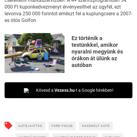
cseréltetni márkaszervizben. A 4+ szervizprogramban 34
000 Ft kuponkedvezményt érvényesíthet az ügyfél, ezt
levonva 250 000 forintot emészt fel a kuplungcsere a 2007-
es ötös Golfon.
Ez történik a
testünkkel, amikor
nyaralni megyünk és
órákon át ülünk az
autóban
Kövesd a
Vezess.hu
-t a Google hírekben!
AUTÓJAVÍTÁS
FORD FOCUS
HASZNÁLT AUTÓ