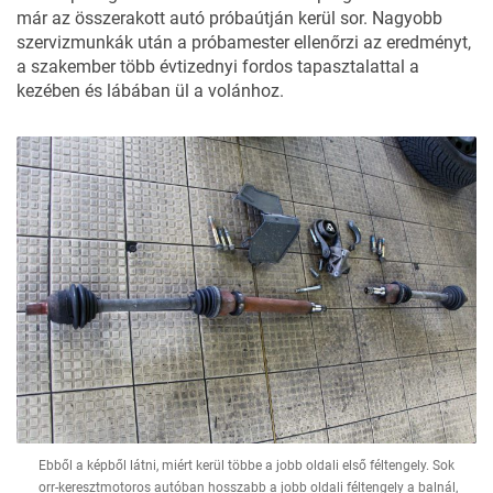
már az összerakott autó próbaútján kerül sor. Nagyobb
szervizmunkák után a próbamester ellenőrzi az eredményt,
a szakember több évtizednyi fordos tapasztalattal a
kezében és lábában ül a volánhoz.
Ebből a képből látni, miért kerül többe a jobb oldali első féltengely. Sok
orr-keresztmotoros autóban hosszabb a jobb oldali féltengely a balnál,