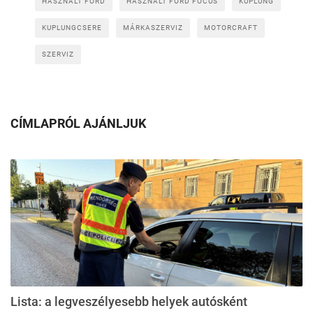
HASZNÁLT FORD
HASZNÁLT FORD FOCUS
KUPLUNG
KUPLUNGCSERE
MÁRKASZERVIZ
MOTORCRAFT
SZERVIZ
CÍMLAPRÓL AJÁNLJUK
Lista: a legveszélyesebb helyek autósként