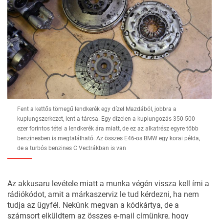
Fent a kettős tömegű lendkerék egy dízel Mazdából, jobbra a
kuplungszerkezet, lent a tárcsa. Egy dízelen a kuplungozás 350-500
ezer forintos tétel a lendkerék ára miatt, de ez az alkatrész egyre több
benzinesben is megtalálható. Az összes E46-os BMW egy korai példa,
de a turbós benzines C Vectrákban is van
Az akkusaru levétele miatt a munka végén vissza kell írni a
rádiókódot, amit a márkaszerviz le tud kérdezni, ha nem
tudja az ügyfél. Nekünk megvan a kódkártya, de a
számsort elküldtem az összes e-mail címünkre, hogy