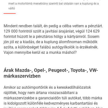
mert a motortömb menetirány szerinti bal oldalán van a kuplung és a
váltó
Mindent rendben talált, én pedig a célba vettem a pénztárt.
129 000 forintról szólt a javítási árajánlat, végül 124 629
forintot húzott le a pénztáros hölgy a kártyámról. Sosem
jön jól ez a kiadás, de a kuplung álomfinoman működik
azóta, a különbséget falábú autógyilkolók is érzékelnék.
Vajon mennyibe kerül ez a munka máshol?
Árak Mazda-, Opel-, Peugeot-, Toyota-, VW-
márkaszervizben
Amikor az autóimportőrök és a kereskedőhálózatok
rájöttek, hogy nem ártana visszacsábítani a
márkaszervizekbe a garanciaidőn túli autókat, több márka
is kidolgozott különféle kedvezményes karbantartási és