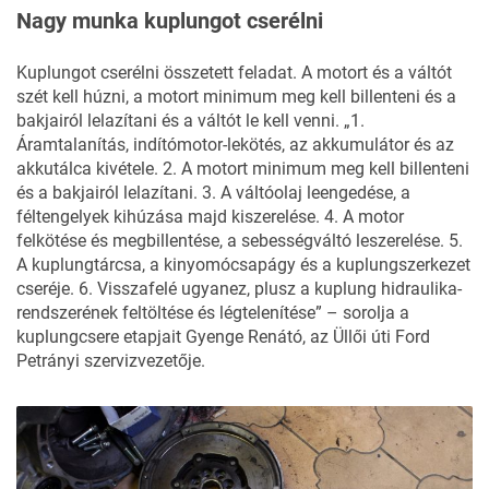
Nagy munka kuplungot cserélni
Kuplungot cserélni összetett feladat. A motort és a váltót
szét kell húzni, a motort minimum meg kell billenteni és a
bakjairól lelazítani és a váltót le kell venni. „1.
Áramtalanítás, indítómotor-lekötés, az akkumulátor és az
akkutálca kivétele. 2. A motort minimum meg kell billenteni
és a bakjairól lelazítani. 3. A váltóolaj leengedése, a
féltengelyek kihúzása majd kiszerelése. 4. A motor
felkötése és megbillentése, a sebességváltó leszerelése. 5.
A kuplungtárcsa, a kinyomócsapágy és a kuplungszerkezet
cseréje. 6. Visszafelé ugyanez, plusz a kuplung hidraulika-
rendszerének feltöltése és légtelenítése” – sorolja a
kuplungcsere etapjait Gyenge Renátó, az Üllői úti Ford
Petrányi szervizvezetője.