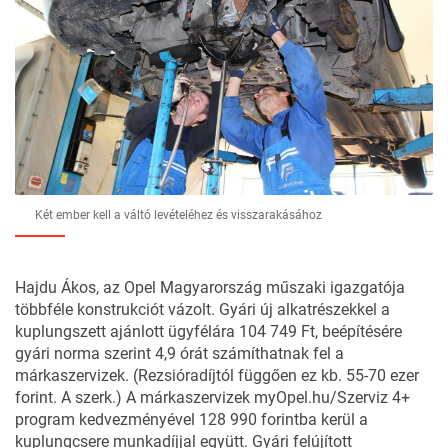
Két ember kell a váltó levételéhez és visszarakásához
Hajdu Ákos, az Opel Magyarország műszaki igazgatója
többféle konstrukciót vázolt. Gyári új alkatrészekkel a
kuplungszett ajánlott ügyfélára 104 749 Ft, beépítésére
gyári norma szerint 4,9 órát számíthatnak fel a
márkaszervizek. (Rezsióradíjtól függően ez kb. 55-70 ezer
forint. A szerk.) A márkaszervizek myOpel.hu/Szerviz 4+
program kedvezményével 128 990 forintba kerül a
kuplungcsere munkadíjjal együtt. Gyári felújított