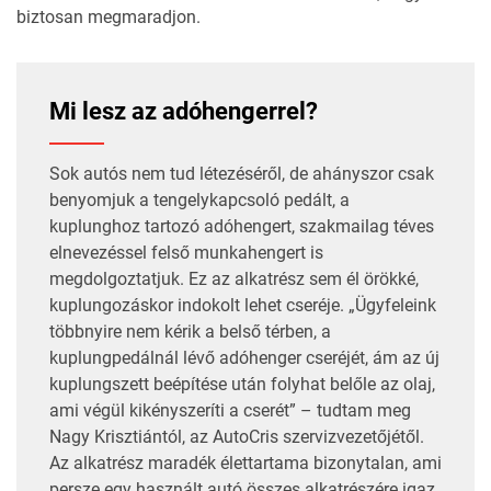
biztosan megmaradjon.
Mi lesz az adóhengerrel?
Sok autós nem tud létezéséről, de ahányszor csak
benyomjuk a tengelykapcsoló pedált, a
kuplunghoz tartozó adóhengert, szakmailag téves
elnevezéssel felső munkahengert is
megdolgoztatjuk. Ez az alkatrész sem él örökké,
kuplungozáskor indokolt lehet cseréje. „Ügyfeleink
többnyire nem kérik a belső térben, a
kuplungpedálnál lévő adóhenger cseréjét, ám az új
kuplungszett beépítése után folyhat belőle az olaj,
ami végül kikényszeríti a cserét” – tudtam meg
Nagy Krisztiántól, az AutoCris szervizvezetőjétől.
Az alkatrész maradék élettartama bizonytalan, ami
persze egy használt autó összes alkatrészére igaz.