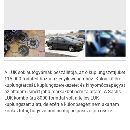
25
FOTÓ
A LUK sok autógyárnak beszállítója, az ő kuplungszettjüket
115 000 forintért hozta az egyik webáruház. Külön-külön
kuplungtárcsát, kuplungszerekezetet és kinyomócsapágyat
az általam ismert jobb márkákból nem találtam. A Sachs-
LUK kombó ára 8000 forinttal volt a teljes LUK-
kuplungszett alatt, de ezért a különbségért nem akartam
kockáztatni, hogy valami richtig ne passzoljon össze.