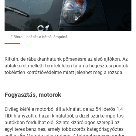
Előfordul beázás a hátsó lámpánál
Ritkán, de rábukkanhatunk pörsenésre az első ajtókon. Az
ablakkeret melletti fémfelületen talán a hegesztési pontok
tökéletlen korrózióvédelme miatt jelenhet meg a rozsda.
Fogyasztás, motorok
Elvileg kétféle motorból áll a kínálat, de az 54 lóerős 1,4
HDi hiányzott a hazai kínálatból, a dízel szürkeimportos
autókban fordulhat elő. Szinte kizárólagos szerepű az
egyliteres benzines, amely többszörös kategóriagyőztes
volt az Év Motorja választáson. A háromhengeres motor