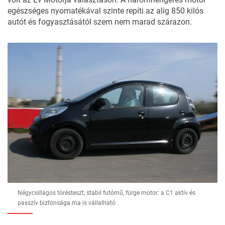
egészséges nyomatékával szinte repíti az alig 850 kilós
autót és fogyasztásától szem nem marad szárazon.
Négycsillagos törésteszt, stabil futómű, fürge motor: a C1 aktív és
passzív biztonsága ma is vállalható