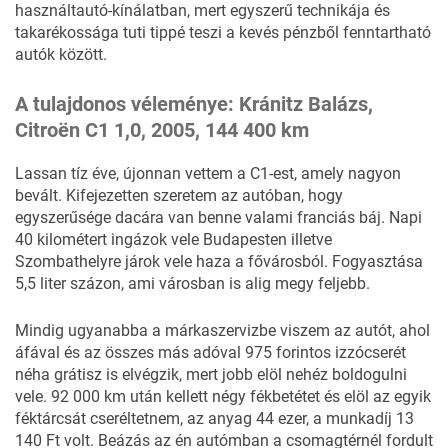
használtautó-kínálatban, mert egyszerű technikája és
takarékossága tuti tippé teszi a kevés pénzből fenntartható
autók között.
A tulajdonos véleménye: Kránitz Balázs,
Citroën C1 1,0, 2005, 144 400 km
Lassan tíz éve, újonnan vettem a C1-est, amely nagyon
bevált. Kifejezetten szeretem az autóban, hogy
egyszerűsége dacára van benne valami franciás báj. Napi
40 kilométert ingázok vele Budapesten illetve
Szombathelyre járok vele haza a fővárosból. Fogyasztása
5,5 liter százon, ami városban is alig megy feljebb.
Mindig ugyanabba a márkaszervizbe viszem az autót, ahol
áfával és az összes más adóval 975 forintos izzócserét
néha grátisz is elvégzik, mert jobb elöl nehéz boldogulni
vele. 92 000 km után kellett négy fékbetétet és elöl az egyik
féktárcsát cseréltetnem, az anyag 44 ezer, a munkadíj 13
140 Ft volt. Beázás az én autómban a csomagtérnél fordult