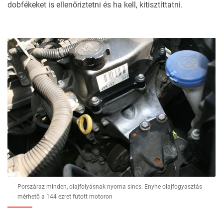
dobfékeket is ellenőriztetni és ha kell, kitisztíttatni.
Porszáraz minden, olajfolyásnak nyoma sincs. Enyhe olajfogyasztás
mérhető a 144 ezret futott motoron