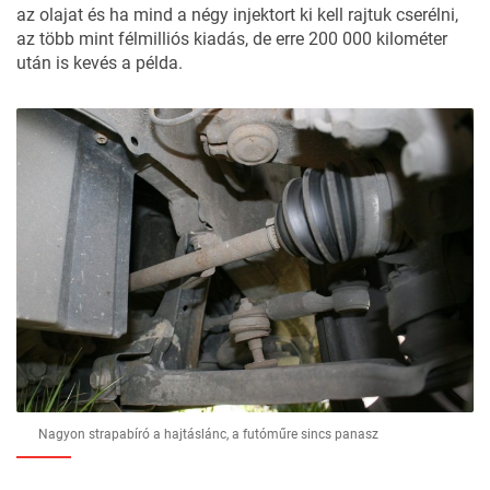
az olajat és ha mind a négy injektort ki kell rajtuk cserélni,
az több mint félmilliós kiadás, de erre 200 000 kilométer
után is kevés a példa.
Nagyon strapabíró a hajtáslánc, a futóműre sincs panasz