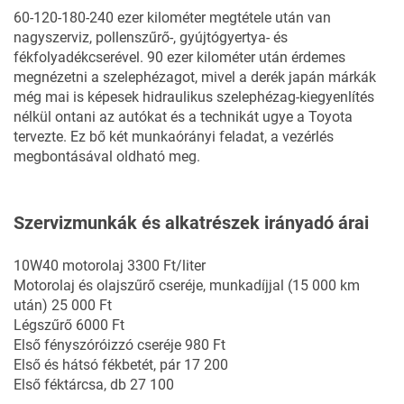
60-120-180-240 ezer kilométer megtétele után van
nagyszerviz, pollenszűrő-, gyújtógyertya- és
fékfolyadékcserével. 90 ezer kilométer után érdemes
megnézetni a szelephézagot, mivel a derék japán márkák
még mai is képesek hidraulikus szelephézag-kiegyenlítés
nélkül ontani az autókat és a technikát ugye a Toyota
tervezte. Ez bő két munkaórányi feladat, a vezérlés
megbontásával oldható meg.
Szervizmunkák és alkatrészek irányadó árai
10W40 motorolaj 3300 Ft/liter
Motorolaj és olajszűrő cseréje, munkadíjjal (15 000 km
után) 25 000 Ft
Légszűrő 6000 Ft
Első fényszóróizzó cseréje 980 Ft
Első és hátsó fékbetét, pár 17 200
Első féktárcsa, db 27 100