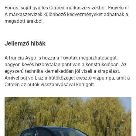
Forrás: saját gyűjtés Citroën márkaszervizekből. Figyelem!
A márkaszervizek különböző kedvezményeket adhatnak a
megadott árakból.
Jellemző hibák
A francia Aygo is hozza a Toyoták megbízhatóságát,
nagyon kevés bizonytalan pont van a konstrukcióban. Az
egyszerű technika kiemelkedően jól viseli a strapálást.
Amivel baj volt, az a hűtőközeget eresztő vízpumpa, amit a
Citroën az autók visszahívásával korrigált.