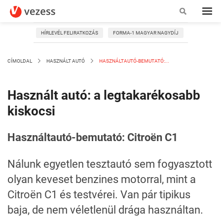
HÍRLEVÉL FELIRATKOZÁS
FORMA-1 MAGYAR NAGYDÍJ
CÍMOLDAL
HASZNÁLT AUTÓ
HASZNÁLTAUTÓ-BEMUTATÓ:...
Használt autó: a legtakarékosabb
kiskocsi
Használtautó-bemutató: Citroën C1
Nálunk egyetlen tesztautó sem fogyasztott
olyan keveset benzines motorral, mint a
Citroën C1 és testvérei. Van pár tipikus
baja, de nem véletlenül drága használtan.