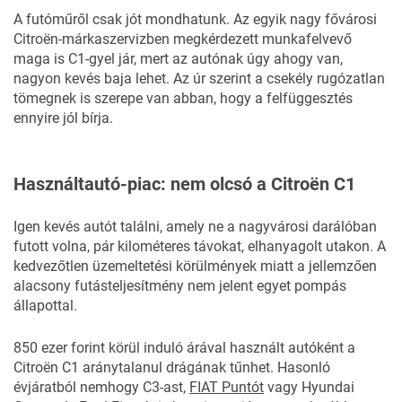
A futóműről csak jót mondhatunk. Az egyik nagy fővárosi
Citroën-márkaszervizben megkérdezett munkafelvevő
maga is C1-gyel jár, mert az autónak úgy ahogy van,
nagyon kevés baja lehet. Az úr szerint a csekély rugózatlan
tömegnek is szerepe van abban, hogy a felfüggesztés
ennyire jól bírja.
Használtautó-piac: nem olcsó a Citroën C1
Igen kevés autót találni, amely ne a nagyvárosi darálóban
futott volna, pár kilométeres távokat, elhanyagolt utakon. A
kedvezőtlen üzemeltetési körülmények miatt a jellemzően
alacsony futásteljesítmény nem jelent egyet pompás
állapottal.
850 ezer forint körül induló árával használt autóként a
Citroën C1 aránytalanul drágának tűnhet. Hasonló
évjáratból nemhogy C3-ast,
FIAT Puntót
vagy Hyundai