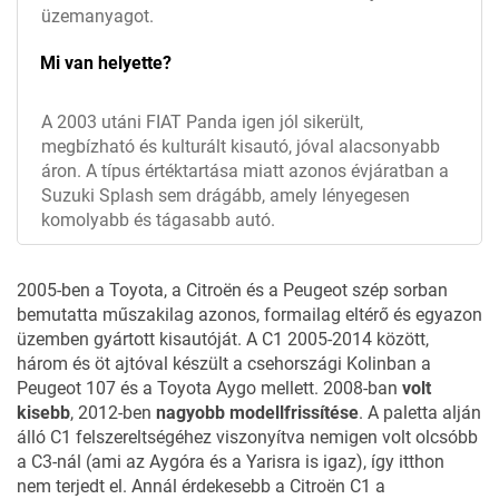
üzemanyagot.
Mi van helyette?
A 2003 utáni FIAT Panda igen jól sikerült,
megbízható és kulturált kisautó, jóval alacsonyabb
áron. A típus értéktartása miatt azonos évjáratban a
Suzuki Splash sem drágább, amely lényegesen
komolyabb és tágasabb autó.
2005-ben a Toyota, a Citroën és a Peugeot szép sorban
bemutatta műszakilag azonos, formailag eltérő és egyazon
üzemben gyártott kisautóját. A C1 2005-2014 között,
három és öt ajtóval készült a csehországi Kolinban a
Peugeot 107
és a Toyota Aygo mellett. 2008-ban
volt
kisebb
, 2012-ben
nagyobb modellfrissítése
. A paletta alján
álló C1 felszereltségéhez viszonyítva nemigen volt olcsóbb
a C3-nál (ami az Aygóra és a Yarisra is igaz), így itthon
nem terjedt el. Annál érdekesebb a Citroën C1 a