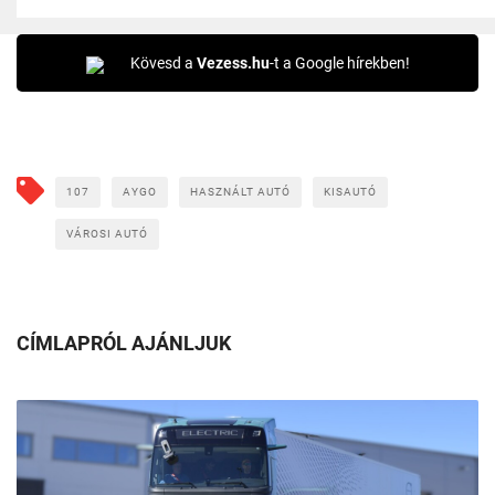
Kövesd a
Vezess.hu
-t a Google hírekben!
107
AYGO
HASZNÁLT AUTÓ
KISAUTÓ
VÁROSI AUTÓ
CÍMLAPRÓL AJÁNLJUK