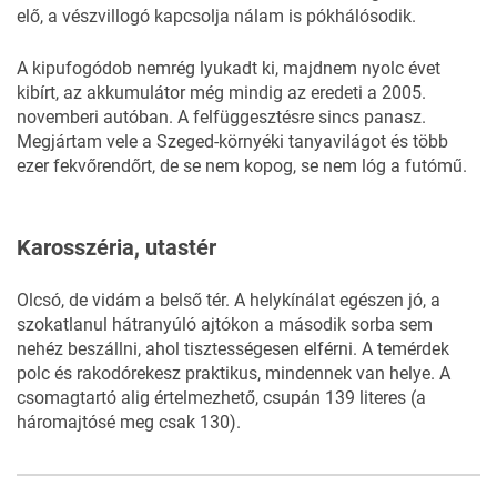
elő, a vészvillogó kapcsolja nálam is pókhálósodik.
A kipufogódob nemrég lyukadt ki, majdnem nyolc évet
kibírt, az akkumulátor még mindig az eredeti a 2005.
novemberi autóban. A felfüggesztésre sincs panasz.
Megjártam vele a Szeged-környéki tanyavilágot és több
ezer fekvőrendőrt, de se nem kopog, se nem lóg a futómű.
Karosszéria, utastér
Olcsó, de vidám a belső tér. A helykínálat egészen jó, a
szokatlanul hátranyúló ajtókon a második sorba sem
nehéz beszállni, ahol tisztességesen elférni. A temérdek
polc és rakodórekesz praktikus, mindennek van helye. A
csomagtartó alig értelmezhető, csupán 139 literes (a
háromajtósé meg csak 130).