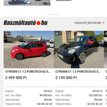
HIRDETÉS
Hasonló járművek
9
11
CITROEN C1 1.2 PURETECH 82 SHINE
CITROEN C1 1.2 PURETECH 82 SHINE V.SZ.KÖNYV ÉRINTŐ KÉPERNYŐS LED DIGIT KLÍMA TEMPOMAT NYITHATÓ VÁSZONTETŐ 133E KM
C
2 499 000 Ft
2 149 000 Ft
Évjárat:
2016/6
Évjárat:
2014/12
É
Km. óra állás:
94 950 km
Km. óra állás:
133 000 km
K
Üzemanyag:
Benzin
Üzemanyag:
Benzin
Ü
Teljesítmény:
60 kW, 82 LE
Teljesítmény:
60 kW, 82 LE
T