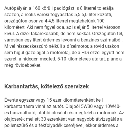
Autópályán a 160 körüli padlógázt is 8 literrel tolerálja
százon, a reális városi fogyasztás 5,5-6,0 liter közötti,
országúton osonva 4-4,5 literrel megtehetünk 100
kilométert. Aki nem figyel oda, az is eljár 5 literrel városon
kívül. A dízel takarékosabb, de nem sokkal. Országúton fél,
városban egy litert érdemes levonni a benzines számaiból.
Mivel részecskeszűrő nélküli a dízelmotor, a rövid utakon
sem hígul gázolajjal a motorolaj, de a HDi ezzel együtt nem
szereti a hidegen megtett, 5-10 kilométeres utakat, pláne a
még rövidebbeket.
Karbantartás, kötelező szervizek
Évente egyszer vagy 15 ezer kilométerenként kell
karbantartásra vinni az autót. Olajból 5W30 vagy 10W40-
es használható, utóbbi olcsóbb és megfelel a motornak. Az
olajcserék mellett 30 ezrenként van nagyobb átvizsgálás a
pollenszűrő és a fékfolyadék cseréjével, ekkor érdemes a