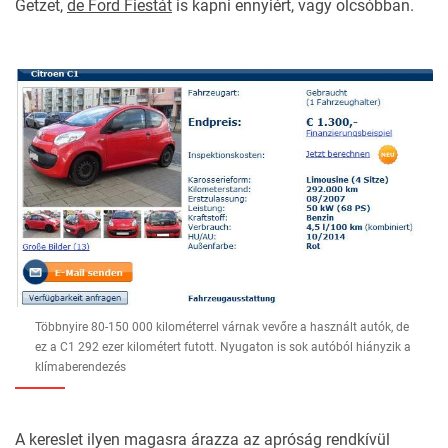
Getzet,
de Ford Fiestát
is kapni ennyiért, vagy olcsóbban.
Többnyire 80-150 000 kilométerrel várnak vevőre a használt autók, de
ez a C1 292 ezer kilométert futott. Nyugaton is sok autóból hiányzik a
klímaberendezés
A kereslet ilyen magasra árazza az apróság rendkívül