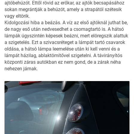
ajtóbehúzót. Ettől rövid az erőkar, az ajtók becsapásához
sokan megrántják a behúzót, amely a strapától szétesik
vagy eltörik.
Kidolgozási hiba a beázás. A víz az első ajtóknál juthat be,
de nagy eső után nedvesedhet a csomagtartó is. A hátsó
lámpák úgyszintén képesek beázni, mert elöregszik alattuk
a szigetelés. Ezt a szivacsréteget a lámpát tartó csavarok
oldása, a hátsó lámpa leemelése után ki kell venni és a
lámpát házilag, ablaktömítővel szigetelni. A távirányítós
központi záras autókban ez nem gond, de a zárak néha
nehezen járnak.