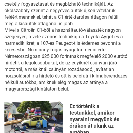
csekély fogyasztását és megbízható technikáját. Az
ökölszabály szerint a négyéves autók újkori vételáruk
feléért mennek el, tehát a C1 értéktartása átlagon felüli,
még a kisautók átlagánál is jobb.
Mivel a Citroën C1-ből a használtautó-választék nagyon
szegényes, a vele azonos technikájú a Toyota Aygót és a
harmadik ikret, a 107-es Peugeot-t is érdemes bevonni a
keresésbe. Nem nagy fogás nyugatra menni érte.
Németországban 625 000 forintnak megfelelő 2000 eurótól
hirdetik a legolcsóbbakat, de az egyiknél csúnyán járó
motorról, a másiknál csúnyán rozsdásodó, javítatlan
horzsolásról ír a hirdető és ott is belefutni klímaberendezés
nélküli autókba, amiknek elég magas az aránya a
magyarországi kínálaton belül.
Ez történik a
testünkkel, amikor
nyaralni megyünk és
órákon át ülünk az
autóban