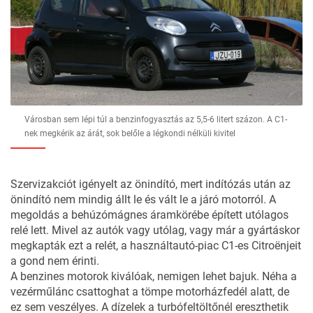
Városban sem lépi túl a benzinfogyasztás az 5,5-6 litert százon. A C1-
nek megkérik az árát, sok belőle a légkondi nélküli kivitel
Szervizakciót igényelt az önindító, mert indítózás után az
önindító nem mindig állt le és vált le a járó motorról. A
megoldás a behúzómágnes áramkörébe épített utólagos
relé lett. Mivel az autók vagy utólag, vagy már a gyártáskor
megkapták ezt a relét, a használtautó-piac C1-es Citroënjeit
a gond nem érinti.
A benzines motorok kiválóak, nemigen lehet bajuk. Néha a
vezérműlánc csattoghat a tömpe motorházfedél alatt, de
ez sem veszélyes. A dízelek a turbófeltöltőnél ereszthetik