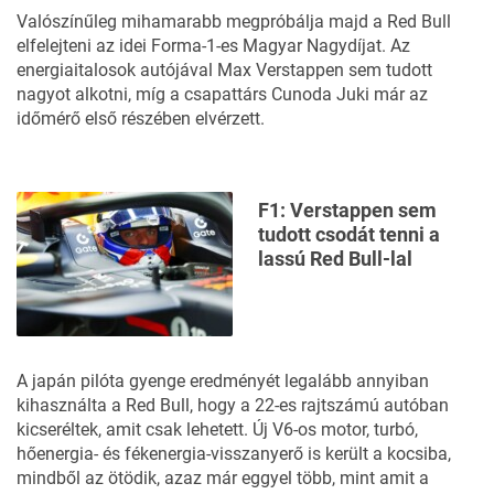
Valószínűleg mihamarabb megpróbálja majd a Red Bull
elfelejteni az idei Forma-1-es Magyar Nagydíjat. Az
energiaitalosok autójával Max
Verstappen sem tudott
nagyot alkotni,
míg a csapattárs Cunoda Juki már az
időmérő első részében elvérzett.
F1: Verstappen sem
tudott csodát tenni a
lassú Red Bull-lal
A japán pilóta gyenge eredményét legalább annyiban
kihasználta a Red Bull, hogy a 22-es rajtszámú autóban
kicseréltek, amit csak lehetett. Új V6-os motor, turbó,
hőenergia- és fékenergia-visszanyerő is került a kocsiba,
mindből az ötödik, azaz már eggyel több, mint amit a