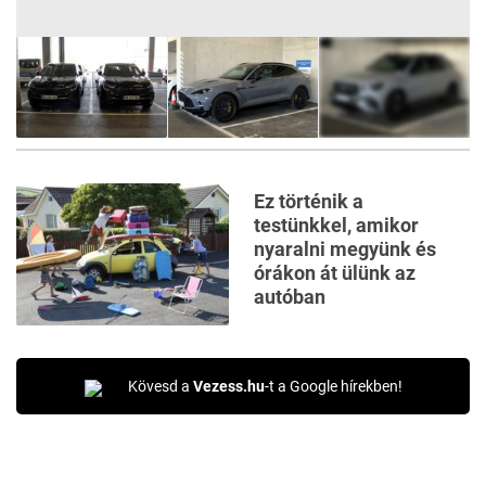
19
FOTÓ
Ez történik a
testünkkel, amikor
nyaralni megyünk és
órákon át ülünk az
autóban
Kövesd a
Vezess.hu
-t a Google hírekben!