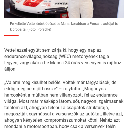
Felkeltette Vettel érdeklődését Le Mans: korábban a Porsche autóját is
kipróbálta. (Fotó: Porsche)
Vettel ezzel együtt sem zárja ki, hogy egy nap az
endurance-világbajnokság (WEC) mezőnyének tagja
legyen, vagy akár a Le Mans-i 24 órás versenyen is rajthoz
álljon.
„Valami még kisülhet belőle. Voltak már tárgyalások, de
eddig még nem jött össze” – folytatta. „Magányos
harcosként a múltban nem villanyozott fel az endurance
világa. Most már másképp látom, sőt, nagyon izgalmasnak
találom azt, ahogyan felépül a csapatok struktúrája,
megosztják egymással a versenyzők az autókat, illetve azt,
ahogyan kénytelen kompromisszumokat kötni. Nehéz azt
mondani a motorsportban, hogy csak a versenyek felén