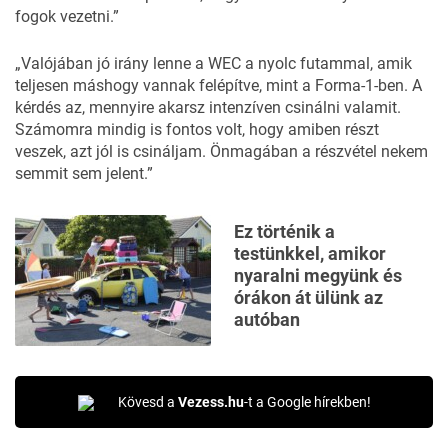
fogok vezetni.”
„Valójában jó irány lenne a WEC a nyolc futammal, amik
teljesen máshogy vannak felépítve, mint a Forma-1-ben. A
kérdés az, mennyire akarsz intenzíven csinálni valamit.
Számomra mindig is fontos volt, hogy amiben részt
veszek, azt jól is csináljam. Önmagában a részvétel nekem
semmit sem jelent.”
Ez történik a
testünkkel, amikor
nyaralni megyünk és
órákon át ülünk az
autóban
Kövesd a
Vezess.hu
-t a Google hírekben!