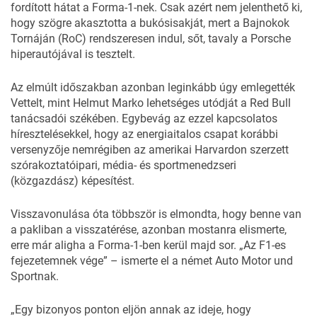
fordított hátat a Forma-1-nek. Csak azért nem jelenthető ki,
hogy szögre akasztotta a bukósisakját, mert a
Bajnokok
Tornáján (RoC)
rendszeresen indul, sőt, tavaly
a Porsche
hiperautójával
is tesztelt.
Az elmúlt időszakban azonban leginkább úgy emlegették
Vettelt, mint Helmut Marko
lehetséges utódját
a Red Bull
tanácsadói székében. Egybevág az ezzel kapcsolatos
híresztelésekkel, hogy az energiaitalos csapat korábbi
versenyzője nemrégiben az amerikai Harvardon szerzett
szórakoztatóipari, média- és sportmenedzseri
(közgazdász)
képesítést
.
Visszavonulása óta többször is elmondta, hogy benne van
a pakliban a visszatérése, azonban mostanra elismerte,
erre már aligha a Forma-1-ben kerül majd sor. „Az F1-es
fejezetemnek vége” – ismerte el a német Auto Motor und
Sportnak.
„Egy bizonyos ponton eljön annak az ideje, hogy