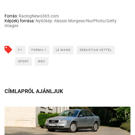
Forrás:
RacingNews365.com
Kép(ek) forrása:
Nyitókép: Alessio Morgese/NurPhoto/Getty
Images
F1
FORMA-1
LE MANS
SEBASTIAN VETTEL
SPORT
WEC
CÍMLAPRÓL AJÁNLJUK