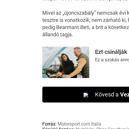
Mivel az „újoncszabály” nemcsak évi
tesztre is vonatkozik, nem zárható ki,
pedig Bearmant illeti, a brit a követk
állandó tagja.
Ezt csinálják
Ez a szokás ann
Kövesd a
Vez
Forrás:
Motorsport.com Italia