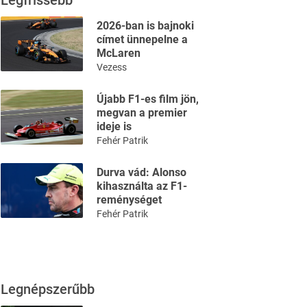
Legfrissebb
2026-ban is bajnoki
címet ünnepelne a
McLaren
Vezess
Újabb F1-es film jön,
megvan a premier
ideje is
Fehér Patrik
Durva vád: Alonso
kihasználta az F1-
reménységet
Fehér Patrik
Legnépszerűbb