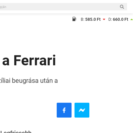
B:
585.0 Ft
D:
660.0 Ft
 a Ferrari
íliai beugrása után a