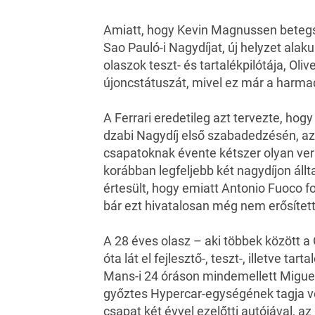
Amiatt, hogy Kevin Magnussen betegs
Sao Pauló-i Nagydíjat, új helyzet alaku
olaszok teszt- és tartalékpilótája, Oli
újoncstátuszát, mivel ez már a harma
A Ferrari eredetileg azt tervezte, ho
dzabi Nagydíj első szabadedzésén, a
csapatoknak évente kétszer olyan vers
korábban legfeljebb két nagydíjon állt
értesült, hogy emiatt Antonio Fuoco fo
bár ezt hivatalosan még nem erősítet
A 28 éves olasz – aki többek között 
óta lát el fejlesztő-, teszt-, illetve t
Mans-i 24 óráson
mindemellett Miguel 
győztes Hypercar-egységének tagja vo
csapat két évvel ezelőtti autójával, az