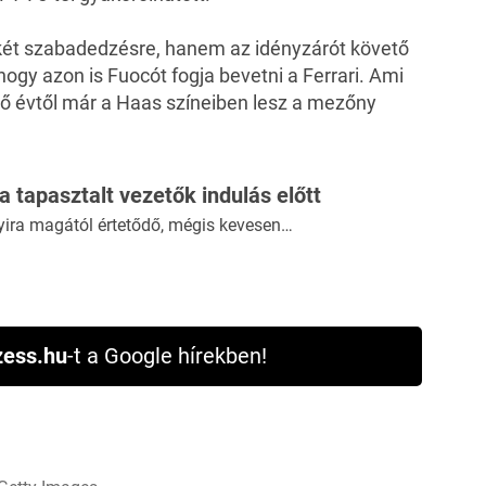
 két szabadedzésre, hanem az idényzárót követő
 hogy azon is Fuocót fogja bevetni a Ferrari. Ami
ező évtől már a Haas színeiben lesz a mezőny
 a tapasztalt vezetők indulás előtt
yira magától értetődő, mégis kevesen…
ess.hu
-t a Google hírekben!