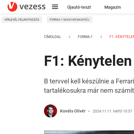
Újautó-teszt
Magazin
HÍRLEVÉL FELIRATKOZÁS
FORMA-1 MAGYAR NAGYDÍJ
Kresz
CÍMOLDAL
FORMA-1
F1: KÉNYTELEN
F1: Kénytelen 
B tervvel kell készülnie a Ferr
tartalékosukra már nem számít
Kováts Olivér
2024.11.11. hétfő 10:57