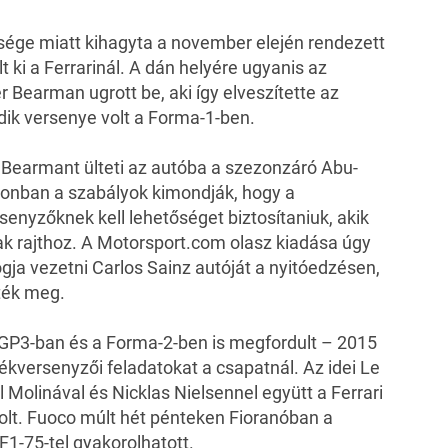
ége miatt kihagyta a november elején rendezett
lt ki a Ferrarinál. A dán helyére ugyanis az
ver Bearman ugrott be, aki így elveszítette az
dik versenye volt a Forma-1-ben.
gy Bearmant ülteti az autóba a szezonzáró Abu-
zonban a szabályok kimondják, hogy a
enyzőknek kell lehetőséget biztosítaniuk, akik
ak rajthoz. A
Motorsport.com
olasz kiadása úgy
gja vezetni Carlos Sainz autóját a nyitóedzésen,
ték meg.
a GP3-ban és a Forma-2-ben is megfordult – 2015
artalékversenyzői feladatokat a csapatnál.
Az idei Le
Molinával és Nicklas Nielsennel együtt a Ferrari
lt. Fuoco múlt hét pénteken Fioranóban a
 F1-75-tel gyakorolhatott.