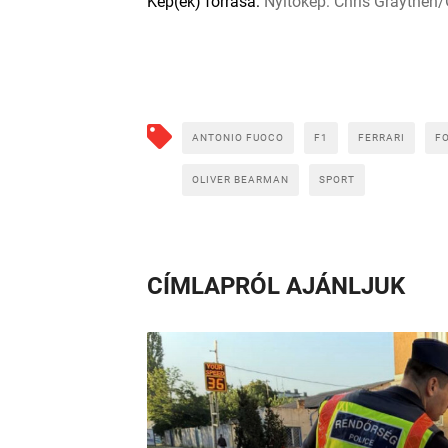
Kép(ek) forrása:
Nyitókép: Chris Graythen/
ANTONIO FUOCO
F1
FERRARI
F
OLIVER BEARMAN
SPORT
CÍMLAPRÓL AJÁNLJUK