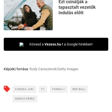
Ezt csinálják a
tapasztalt vezetők
indulás előtt
Kövesd a
Vezess.hu
-t a Google hírekben!
Kép(ek) forrása:
Rudy Carezzevoli/Getty Images
CUNODA JUKI
F1
FORMA-1
RED BULL
SERGIO PEREZ