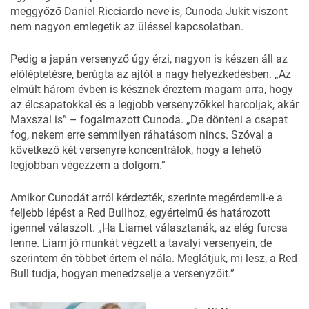
meggyőző Daniel Ricciardo neve is, Cunoda Jukit viszont
nem nagyon emlegetik az üléssel kapcsolatban.
Pedig a japán versenyző úgy érzi, nagyon is készen áll az
előléptetésre, berúgta az ajtót a nagy helyezkedésben. „Az
elmúlt három évben is késznek éreztem magam arra, hogy
az élcsapatokkal és a legjobb versenyzőkkel harcoljak, akár
Maxszal is” – fogalmazott Cunoda. „De dönteni a csapat
fog, nekem erre semmilyen ráhatásom nincs. Szóval a
következő két versenyre koncentrálok, hogy a lehető
legjobban végezzem a dolgom.”
Amikor Cunodát arról kérdezték, szerinte megérdemli-e a
feljebb lépést a Red Bullhoz, egyértelmű és határozott
igennel válaszolt. „Ha Liamet választanák, az elég furcsa
lenne. Liam jó munkát végzett a tavalyi versenyein, de
szerintem én többet értem el nála. Meglátjuk, mi lesz, a Red
Bull tudja, hogyan menedzselje a versenyzőit.”