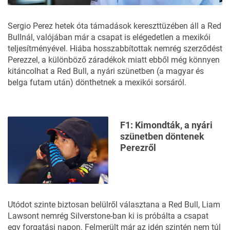
Sergio Perez hetek óta támadások kereszttüzében áll a Red
Bullnál, valójában már a csapat is elégedetlen a mexikói
teljesítményével. Hiába hosszabbítottak nemrég szerződést
Perezzel, a különböző záradékok miatt ebből még könnyen
kitáncolhat a Red Bull, a nyári szünetben (a magyar és
belga futam után) dönthetnek a mexikói sorsáról.
F1: Kimondták, a nyári
szünetben döntenek
Perezről
Utódot szinte biztosan belülről választana a Red Bull, Liam
Lawsont nemrég Silverstone-ban ki is próbálta a csapat
egy forgatási napon. Felmerült már az idén szintén nem túl