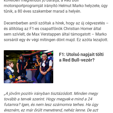
követően megrendült jó barátja, a Red Bull
motorsportprogramját irányító Helmut Marko helyzete, úgy
tűnik, a 80 éves szakember marad a helyén.
Decemberben arról szóltak a hírek, hogy az új cégvezetés –
és állítólag az F1-es csapatfőnök Christian Horner által
sem szívlelt, de Max Verstappen által támogatott – Marko
sorsáról egy év végi mítingen dönt majd. Ez azóta lezajlott.
F1: Utolsó napjait tölti
a Red Bull-vezér?
„A jövőm pozitív irányban tisztázódott. Minden megy
tovább a tervek szerint. Hogy megyek-e mind a 24
futamra? Igen, és nem lesz számomra terhes. Ha úgy
érezném, ez már őrült menetrend, nehéz lenne. De azt