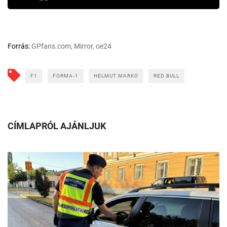
Forrás:
GPfans.com, Mirror, oe24
F1
FORMA-1
HELMUT MARKO
RED BULL
CÍMLAPRÓL AJÁNLJUK