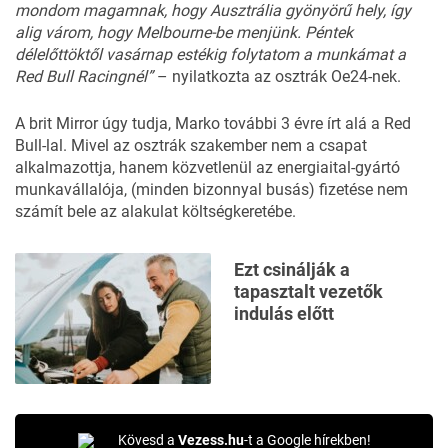
mondom magamnak, hogy Ausztrália gyönyörű hely, így
alig várom, hogy Melbourne-be menjünk. Péntek
délelőttöktől vasárnap estékig folytatom a munkámat a
Red Bull Racingnél”
– nyilatkozta az osztrák Oe24-nek.
A brit Mirror úgy tudja, Marko további 3 évre írt alá a Red
Bull-lal. Mivel az osztrák szakember nem a csapat
alkalmazottja, hanem közvetlenül az energiaital-gyártó
munkavállalója, (minden bizonnyal busás) fizetése nem
számít bele az alakulat költségkeretébe.
Ezt csinálják a
tapasztalt vezetők
indulás előtt
Kövesd a
Vezess.hu
-t a Google hírekben!