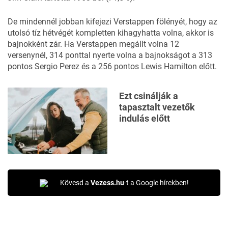
De mindennél jobban kifejezi Verstappen fölényét, hogy az
utolsó tíz hétvégét kompletten kihagyhatta volna, akkor is
bajnokként zár. Ha Verstappen megállt volna 12
versenynél, 314 ponttal nyerte volna a bajnokságot a 313
pontos Sergio Perez és a 256 pontos Lewis Hamilton előtt.
Ezt csinálják a
tapasztalt vezetők
indulás előtt
Kövesd a
Vezess.hu
-t a Google hírekben!