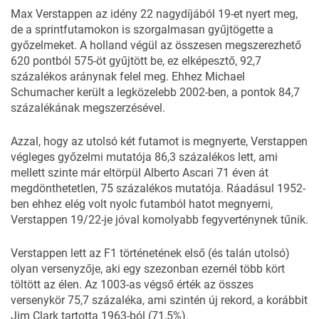
Max Verstappen az idény 22 nagydíjából 19-et nyert meg,
de a sprintfutamokon is szorgalmasan gyűjtögette a
győzelmeket. A holland végül az összesen megszerezhető
620 pontból 575-öt gyűjtött be, ez elképesztő, 92,7
százalékos aránynak felel meg. Ehhez Michael
Schumacher került a legközelebb 2002-ben, a pontok 84,7
százalékának megszerzésével.
Azzal, hogy az utolsó két futamot is megnyerte, Verstappen
végleges győzelmi mutatója 86,3 százalékos lett, ami
mellett szinte már eltörpül Alberto Ascari 71 éven át
megdönthetetlen, 75 százalékos mutatója. Ráadásul 1952-
ben ehhez elég volt nyolc futamból hatot megnyerni,
Verstappen 19/22-je jóval komolyabb fegyverténynek tűnik.
Verstappen lett az F1 történetének első (és talán utolsó)
olyan versenyzője, aki egy szezonban ezernél több kört
töltött az élen. Az 1003-as végső érték az összes
versenykör 75,7 százaléka, ami szintén új rekord, a korábbit
Jim Clark tartotta 1963-ból (71,5%).