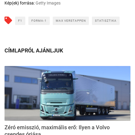
Kép(ek) forrása:
Getty Images
F1
FORMA-1
MAX VERSTAPPEN
STATISZTIKA
CÍMLAPRÓL AJÁNLJUK
Zéró emisszió, maximális erő: Ilyen a Volvo
csendes óriása