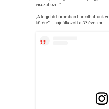
visszahozni.”
„A legjobb háromban harcolhattunk vo
körére” – sajnálkozott a 37 éves brit.