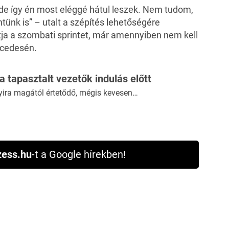
 de így én most eléggé hátul leszek. Nem tudom,
intünk is” – utalt a szépítés lehetőségére
atja a szombati sprintet, már amennyiben nem kell
rcedesén.
 a tapasztalt vezetők indulás előtt
yira magától értetődő, mégis kevesen…
ess.hu
-t a Google hírekben!