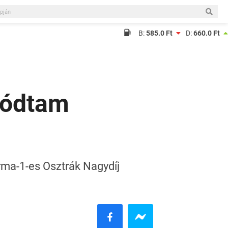
B:
585.0 Ft
D:
660.0 Ft
lódtam
rma-1-es Osztrák Nagydíj