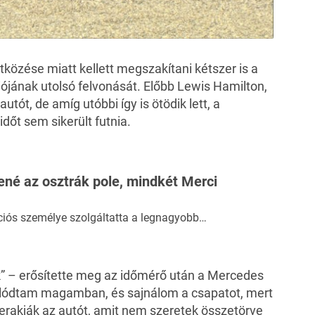
közése miatt kellett megszakítani kétszer is a
iójának utolsó felvonását. Előbb Lewis Hamilton,
tót, de amíg utóbbi így is ötödik lett, a
dőt sem sikerült futnia.
ené az osztrák pole, mindkét Merci
ciós személye szolgáltatta a legnagyobb…
k” – erősítette meg az időmérő után a Mercedes
salódtam magamban, és sajnálom a csapatot, mert
rakják az autót, amit nem szeretek összetörve