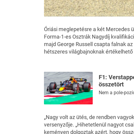
Óriási meglepetésre a két Mercedes üt
Forma-1-es Osztrák Nagydíj kvalifikác
majd George Russell csapta falnak az au
hétszeres világbajnoknak értékelhető i
F1: Verstapp
összetört
Nem a pole-pozí
„Nagy volt az ütés, de rendben vagyo
versenyzője. „Hihetetlenül nagyot c
keményen dolgoztak azért, hogy össze