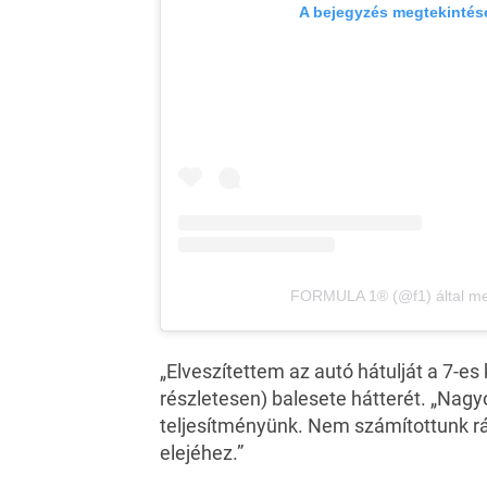
A bejegyzés megtekintés
FORMULA 1® (@f1) által me
„Elveszítettem az autó hátulját a 7-e
részletesen) balesete hátterét. „Nagy
teljesítményünk. Nem számítottunk rá
elejéhez.”