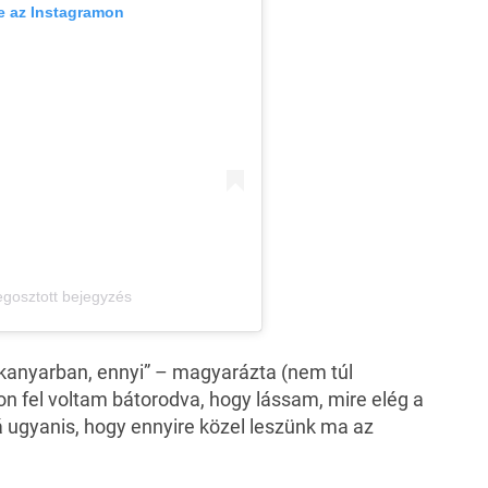
e az Instagramon
gosztott bejegyzés
s kanyarban, ennyi” – magyarázta (nem túl
on fel voltam bátorodva, hogy lássam, mire elég a
 ugyanis, hogy ennyire közel leszünk ma az