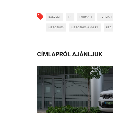
BALESET
F1
FORMA-1
FORMA-1
MERCEDES
MERCEDES-AMG F1
RED 
CÍMLAPRÓL AJÁNLJUK