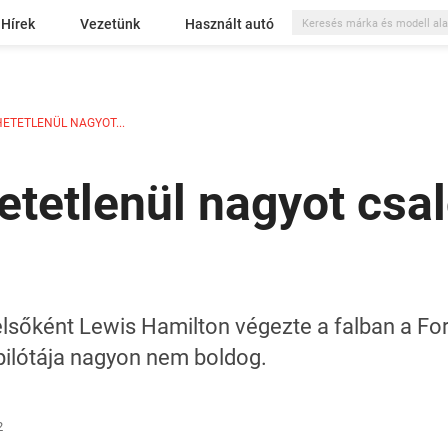
Hírek
Vezetünk
Használt autó
HETETLENÜL NAGYOT...
etetlenül nagyot csa
lsőként Lewis Hamilton végezte a falban a Fo
ilótája nagyon nem boldog.
2