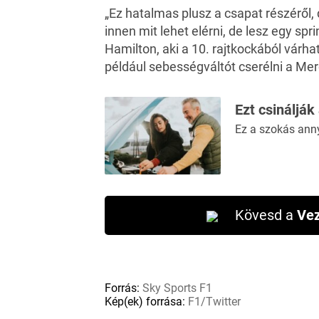
„Ez hatalmas plusz a csapat részéről,
innen mit lehet elérni, de lesz egy spr
Hamilton, aki a 10. rajtkockából várh
például sebességváltót cserélni a Me
Ezt csinálják
Ez a szokás ann
Kövesd a
Vez
Forrás:
Sky Sports F1
Kép(ek) forrása:
F1/Twitter