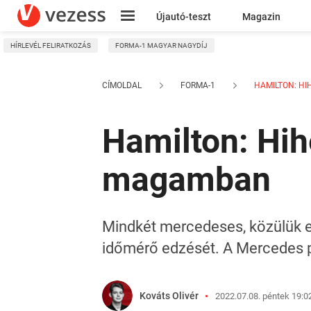
Újautó-teszt
Magazin
HÍRLEVÉL FELIRATKOZÁS
FORMA-1 MAGYAR NAGYDÍJ
Kresz
CÍMOLDAL
FORMA-1
HAMILTON: HI
Hamilton: Hih
magamban
Mindkét mercedeses, közülük e
időmérő edzését. A Mercedes p
Kováts Olivér
2022.07.08. péntek 19:0