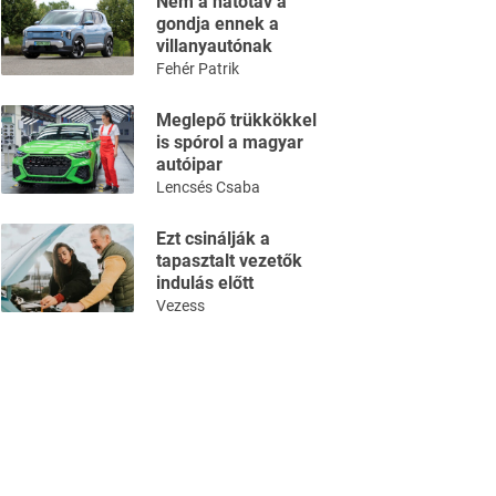
Nem a hatótáv a
gondja ennek a
villanyautónak
Fehér Patrik
Meglepő trükkökkel
is spórol a magyar
autóipar
Lencsés Csaba
Ezt csinálják a
tapasztalt vezetők
indulás előtt
Vezess