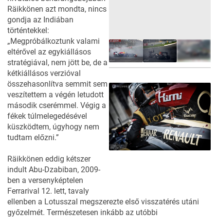
Räikkönen azt mondta, nincs
gondja az Indiában
történtekkel:
„Megpróbálkoztunk valami
eltérővel az egykiállásos
stratégiával, nem jött be, de a
kétkiállásos verzióval
33
FOTÓ
összehasonlítva semmit sem
veszítettem a végén letudott
második cserémmel. Végig a
fékek túlmelegedésével
küszködtem, úgyhogy nem
tudtam előzni.”
Räikkönen eddig kétszer
indult Abu-Dzabiban, 2009-
ben a versenyképtelen
Ferrarival 12. lett, tavaly
ellenben a Lotusszal megszerezte első visszatérés utáni
győzelmét. Természetesen inkább az utóbbi