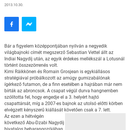
2013.10.30.
Bár a figyelem középpontjában nyilván a negyedik
világbajnoki címét megszerző Sebastian Vettel állt az
Indiai Nagydíj után, az egyik érdekes mellékszál a Lotusnál
történt összezörrenés volt.
Kimi Räikkönen és Romain Grosjean is egykiállásos
stratégiával próbálkozott az amúgy gumizabálónak
ígérkező futamon, de a finn esetében a hajrában már nem
bírták az abroncsok. A csapat végül durva hangnemben
szólította fel, hogy engedje el a 3. helyért hajtó
csapattársát, míg a 2007-es bajnok az utolsó előtti körben
elvégzett kényszerű kiállását követően csak a 7. lett.
Az ezen a hétvégén
következő Abu-Dzabi Nagydíj
hivatalos beharangozójában