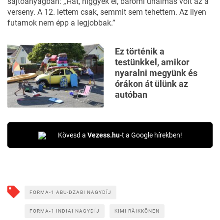
sajtóanyagban: „Hát, higgyék el, baromi unalmas volt az a
verseny. A 12. lettem csak, semmit sem tehettem. Az ilyen
futamok nem épp a legjobbak.”
Ez történik a
testünkkel, amikor
nyaralni megyünk és
órákon át ülünk az
autóban
Kövesd a
Vezess.hu
-t a Google hírekben!
FORMA-1 ABU-DZABI NAGYDÍJ
FORMA-1 INDIAI NAGYDÍJ
KIMI RÄIKKÖNEN