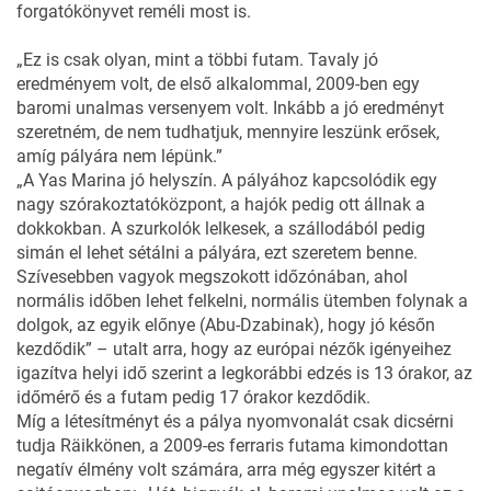
forgatókönyvet reméli most is.
„Ez is csak olyan, mint a többi futam. Tavaly jó
eredményem volt, de első alkalommal, 2009-ben egy
baromi unalmas versenyem volt. Inkább a jó eredményt
szeretném, de nem tudhatjuk, mennyire leszünk erősek,
amíg pályára nem lépünk.”
„A Yas Marina jó helyszín. A pályához kapcsolódik egy
nagy szórakoztatóközpont, a hajók pedig ott állnak a
dokkokban. A szurkolók lelkesek, a szállodából pedig
simán el lehet sétálni a pályára, ezt szeretem benne.
Szívesebben vagyok megszokott időzónában, ahol
normális időben lehet felkelni, normális ütemben folynak a
dolgok, az egyik előnye (Abu-Dzabinak), hogy jó későn
kezdődik” – utalt arra, hogy az európai nézők igényeihez
igazítva helyi idő szerint a legkorábbi edzés is 13 órakor, az
időmérő és a futam pedig 17 órakor kezdődik.
Míg a létesítményt és a pálya nyomvonalát csak dicsérni
tudja Räikkönen, a 2009-es ferraris futama kimondottan
negatív élmény volt számára, arra még egyszer kitért a