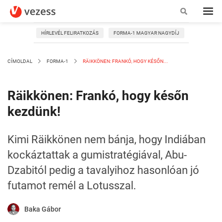
HÍRLEVÉL FELIRATKOZÁS
FORMA-1 MAGYAR NAGYDÍJ
CÍMOLDAL
FORMA-1
RÄIKKÖNEN: FRANKÓ, HOGY KÉSŐN...
Räikkönen: Frankó, hogy későn
kezdünk!
Kimi Räikkönen nem bánja, hogy Indiában
kockáztattak a gumistratégiával, Abu-
Dzabitól pedig a tavalyihoz hasonlóan jó
futamot remél a Lotusszal.
Baka Gábor