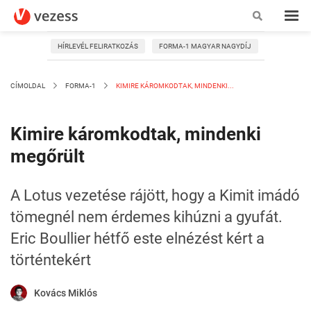
HÍRLEVÉL FELIRATKOZÁS
FORMA-1 MAGYAR NAGYDÍJ
CÍMOLDAL
FORMA-1
KIMIRE KÁROMKODTAK, MINDENKI...
Kimire káromkodtak, mindenki
megőrült
A Lotus vezetése rájött, hogy a Kimit imádó
tömegnél nem érdemes kihúzni a gyufát.
Eric Boullier hétfő este elnézést kért a
történtekért
Kovács Miklós