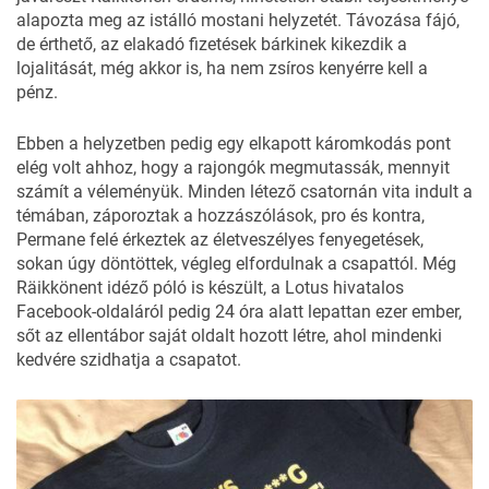
alapozta meg az istálló mostani helyzetét. Távozása fájó,
de érthető, az elakadó fizetések bárkinek kikezdik a
lojalitását, még akkor is, ha nem zsíros kenyérre kell a
pénz.
Ebben a helyzetben pedig egy elkapott káromkodás pont
elég volt ahhoz, hogy a rajongók megmutassák, mennyit
számít a véleményük. Minden létező csatornán vita indult a
témában, záporoztak a hozzászólások, pro és kontra,
Permane felé érkeztek az életveszélyes fenyegetések,
sokan úgy döntöttek, végleg elfordulnak a csapattól. Még
Räikkönent idéző póló is készült, a Lotus hivatalos
Facebook-oldaláról pedig 24 óra alatt lepattan ezer ember,
sőt az ellentábor saját oldalt hozott létre, ahol mindenki
kedvére szidhatja a csapatot.