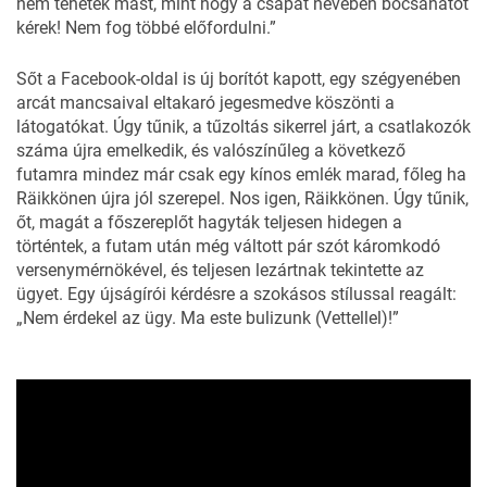
nem tehetek mást, mint hogy a csapat nevében bocsánatot
kérek! Nem fog többé előfordulni.”
Sőt a Facebook-oldal is új borítót kapott, egy szégyenében
arcát mancsaival eltakaró
jegesmedve
köszönti a
látogatókat. Úgy tűnik, a tűzoltás sikerrel járt, a csatlakozók
száma újra emelkedik, és valószínűleg a következő
futamra mindez már csak egy kínos emlék marad, főleg ha
Räikkönen újra jól szerepel. Nos igen, Räikkönen. Úgy tűnik,
őt, magát a főszereplőt hagyták teljesen hidegen a
történtek, a futam után még váltott pár szót káromkodó
versenymérnökével, és teljesen lezártnak tekintette az
ügyet. Egy újságírói kérdésre a szokásos stílussal reagált:
„Nem érdekel az ügy. Ma este bulizunk (Vettellel)!”