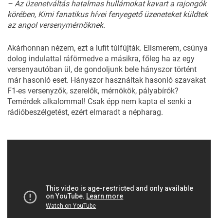
– Az üzenetváltás hatalmas hullámokat kavart a rajongók
körében, Kimi fanatikus hívei fenyegető üzeneteket küldtek
az angol versenymérnöknek.
Akárhonnan nézem, ezt a lufit túlfújták. Elismerem, csúnya
dolog indulattal ráförmedve a másikra, főleg ha az egy
versenyautóban ül, de gondoljunk bele hányszor történt
már hasonló eset. Hányszor használtak hasonló szavakat
F1-es versenyzők, szerelők, mérnökök, pályabírók?
Temérdek alkalommal! Csak épp nem kapta el senki a
rádióbeszélgetést, ezért elmaradt a népharag.