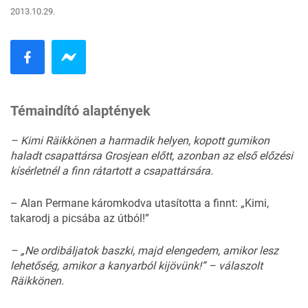
2013.10.29.
Témaindító alaptények
– Kimi Räikkönen a harmadik helyen, kopott gumikon
haladt csapattársa Grosjean előtt, azonban az első előzési
kísérletnél a finn rátartott a csapattársára.
– Alan Permane káromkodva utasította a finnt:
„Kimi,
takarodj a picsába az útból!”
– „Ne ordibáljatok baszki, majd elengedem, amikor lesz
lehetőség, amikor a kanyarból kijövünk!” – válaszolt
Räikkönen.