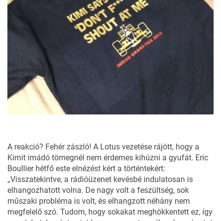
A reakció? Fehér zászló! A Lotus vezetése rájött, hogy a
Kimit imádó tömegnél nem érdemes kihúzni a gyufát. Eric
Boullier hétfő este
elnézést kért
a történtekért:
„Visszatekintve, a rádióüzenet kevésbé indulatosan is
elhangozhatott volna. De nagy volt a feszültség, sok
műszaki probléma is volt, és elhangzott néhány nem
megfelelő szó. Tudom, hogy sokakat meghökkentett ez, így