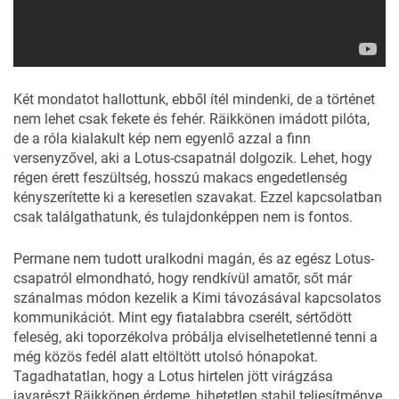
Két mondatot hallottunk, ebből ítél mindenki, de a történet
nem lehet csak fekete és fehér. Räikkönen imádott pilóta,
de a róla kialakult kép nem egyenlő azzal a finn
versenyzővel, aki a Lotus-csapatnál dolgozik. Lehet, hogy
régen érett feszültség, hosszú makacs engedetlenség
kényszerítette ki a keresetlen szavakat. Ezzel kapcsolatban
csak találgathatunk, és tulajdonképpen nem is fontos.
Permane nem tudott uralkodni magán, és az egész Lotus-
csapatról elmondható, hogy rendkívül amatőr, sőt már
szánalmas módon kezelik a Kimi távozásával kapcsolatos
kommunikációt. Mint egy fiatalabbra cserélt, sértődött
feleség, aki toporzékolva próbálja elviselhetetlenné tenni a
még közös fedél alatt eltöltött utolsó hónapokat.
Tagadhatatlan, hogy a Lotus hirtelen jött virágzása
javarészt Räikkönen érdeme, hihetetlen stabil teljesítménye