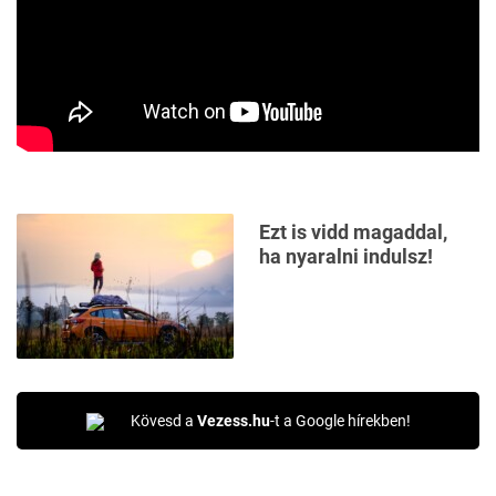
Ezt is vidd magaddal,
ha nyaralni indulsz!
Kövesd a
Vezess.hu
-t a Google hírekben!