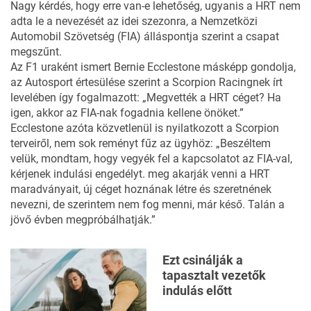
Nagy kérdés, hogy erre van-e lehetőség, ugyanis a HRT nem
adta le a nevezését az idei szezonra, a Nemzetközi
Automobil Szövetség (FIA) álláspontja szerint a csapat
megszűnt.
Az F1 uraként ismert Bernie Ecclestone másképp gondolja,
az Autosport értesülése szerint a Scorpion Racingnek írt
levelében így fogalmazott: „Megvették a HRT céget? Ha
igen, akkor az FIA-nak fogadnia kellene önöket.”
Ecclestone azóta közvetlenül is nyilatkozott a Scorpion
terveiről, nem sok reményt fűz az ügyhöz: „Beszéltem
velük, mondtam, hogy vegyék fel a kapcsolatot az FIA-val,
kérjenek indulási engedélyt. meg akarják venni a HRT
maradványait, új céget hoznának létre és szeretnének
nevezni, de szerintem nem fog menni, már késő. Talán a
jövő évben megpróbálhatják.”
Ezt csinálják a
tapasztalt vezetők
indulás előtt