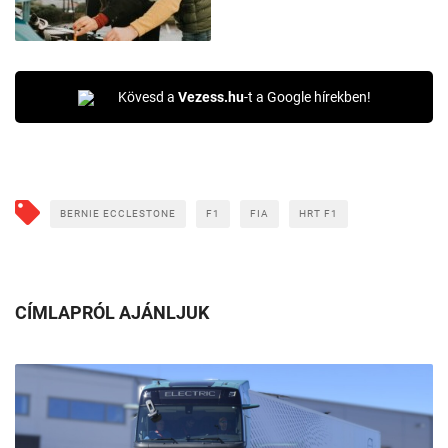
Kövesd a
Vezess.hu
-t a Google hírekben!
BERNIE ECCLESTONE
F1
FIA
HRT F1
CÍMLAPRÓL AJÁNLJUK