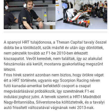
A spanyol HRT tulajdonosa, a Thesan Capital tavaly ősszel
dobta be a törölközőt, szűk másfél év után úgy döntöttek,
nem pénzelik tovább az F1-be 2010-ben érkezett
kiscsapatot. Vevőt kerestek, nem találtak, így az alakulat
felszámolás alá került, mostanra gyakorlatilag megszűnt
létezni.
Friss hírek szerint azonban nem biztos, hogy örökre véget
ért a HRT története, ugyanis egy Scorpion Racing néven
futó kanadai-amerikai befektetői csoport a csapat
megvásárlásával próbálkozik, így szeretnének F1-es
indulási joghoz jutni. A terveik szerint a HRT-t Madridból
Nagy-Britanniába, Silverstone-ba költöztetnék, és a tavalyi
autó frissített változatával vágnának neki 2013-nak.