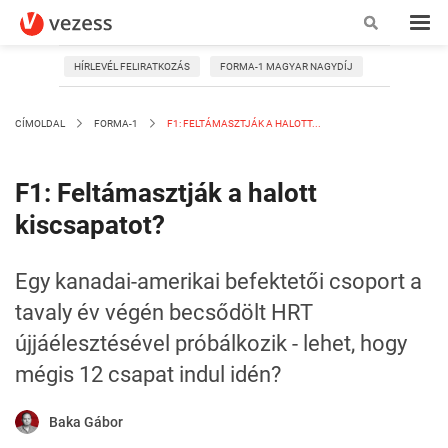
HÍRLEVÉL FELIRATKOZÁS
FORMA-1 MAGYAR NAGYDÍJ
CÍMOLDAL
FORMA-1
F1: FELTÁMASZTJÁK A HALOTT...
F1: Feltámasztják a halott
kiscsapatot?
Egy kanadai-amerikai befektetői csoport a
tavaly év végén becsődölt HRT
újjáélesztésével próbálkozik - lehet, hogy
mégis 12 csapat indul idén?
Baka Gábor