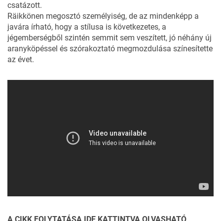
csatázott.
Räikkönen megosztó személyiség, de az mindenképp a
javára írható, hogy a stílusa is következetes, a
jégemberségből szintén semmit sem veszített, jó néhány új
aranyköpéssel és szórakoztató megmozdulása színesítette
az évet.
A CIKK FOLYTATÁSA IDE KATTINTVA OLVASHATÓ