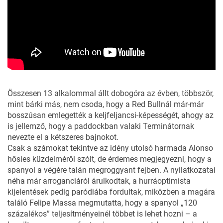
Összesen 13 alkalommal állt dobogóra az évben, többször,
mint bárki más, nem csoda, hogy a Red Bullnál már-már
bosszúsan emlegették a keljfeljancsi-képességét, ahogy az
is jellemző, hogy a paddockban valaki Terminátornak
nevezte el a kétszeres bajnokot.
Csak a számokat tekintve az idény utolsó harmada Alonso
hősies küzdelméről szólt, de érdemes megjegyezni, hogy a
spanyol a végére talán megroggyant fejben. A nyilatkozatai
néha már arroganciáról árulkodtak, a hurráoptimista
kijelentések pedig paródiába fordultak, miközben a magára
találó Felipe Massa megmutatta, hogy a spanyol „120
százalékos” teljesítményeinél többet is lehet hozni – a