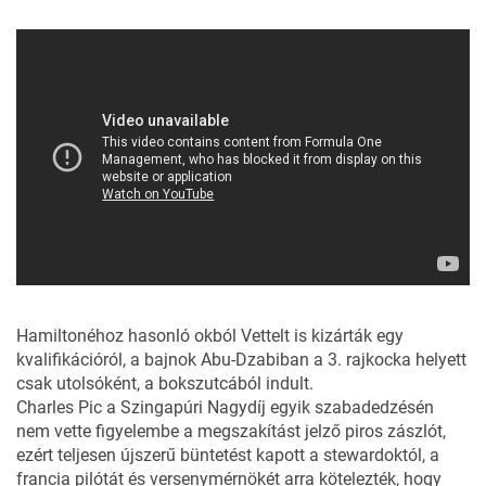
Hamiltonéhoz hasonló okból Vettelt is kizárták egy
kvalifikációról, a bajnok Abu-Dzabiban a 3. rajkocka helyett
csak utolsóként, a bokszutcából indult.
Charles Pic a Szingapúri Nagydíj egyik szabadedzésén
nem vette figyelembe a megszakítást jelző piros zászlót,
ezért teljesen újszerű büntetést kapott a stewardoktól, a
francia pilótát és versenymérnökét arra kötelezték, hogy