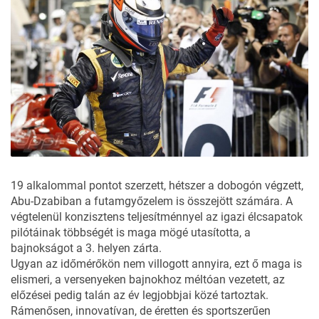
19 alkalommal pontot szerzett, hétszer a dobogón végzett,
Abu-Dzabiban a futamgyőzelem is összejött számára. A
végtelenül konzisztens teljesítménnyel az igazi élcsapatok
pilótáinak többségét is maga mögé utasította, a
bajnokságot a 3. helyen zárta.
Ugyan az időmérőkön nem villogott annyira, ezt ő maga is
elismeri, a versenyeken bajnokhoz méltóan vezetett, az
előzései pedig talán az év legjobbjai közé tartoztak.
Rámenősen, innovatívan, de éretten és sportszerűen