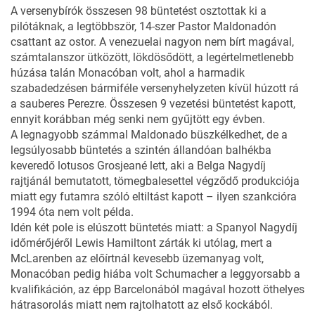
A versenybírók összesen 98 büntetést osztottak ki a
pilótáknak, a legtöbbször, 14-szer Pastor Maldonadón
csattant az ostor. A venezuelai nagyon nem bírt magával,
számtalanszor ütközött, lökdösődött, a legértelmetlenebb
húzása talán Monacóban volt, ahol a harmadik
szabadedzésen bármiféle versenyhelyzeten kívül húzott rá
a sauberes Perezre. Összesen 9 vezetési büntetést kapott,
ennyit korábban még senki nem gyűjtött egy évben.
A legnagyobb számmal Maldonado büszkélkedhet, de a
legsúlyosabb büntetés a szintén állandóan balhékba
keveredő lotusos Grosjeané lett, aki a Belga Nagydíj
rajtjánál bemutatott, tömegbalesettel végződő produkciója
miatt egy futamra szóló eltiltást kapott – ilyen szankcióra
1994 óta nem volt példa.
Idén két pole is elúszott büntetés miatt: a Spanyol Nagydíj
időmérőjéről Lewis Hamiltont zárták ki utólag, mert a
McLarenben az előírtnál kevesebb üzemanyag volt,
Monacóban pedig hiába volt Schumacher a leggyorsabb a
kvalifikáción, az épp Barcelonából magával hozott öthelyes
hátrasorolás miatt nem rajtolhatott az első kockából.