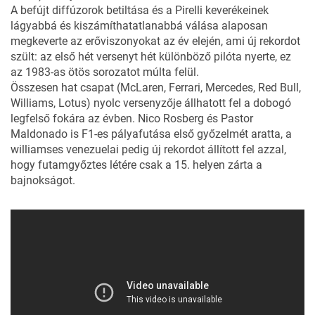
A befújt diffúzorok betiltása és a Pirelli keverékeinek
lágyabbá és kiszámíthatatlanabbá válása alaposan
megkeverte az erőviszonyokat az év elején, ami új rekordot
szült: az első hét versenyt hét különböző pilóta nyerte, ez
az 1983-as ötös sorozatot múlta felül.
Összesen hat csapat (McLaren, Ferrari, Mercedes, Red Bull,
Williams, Lotus) nyolc versenyzője állhatott fel a dobogó
legfelső fokára az évben. Nico Rosberg és Pastor
Maldonado is F1-es pályafutása első győzelmét aratta, a
williamses venezuelai pedig új rekordot állított fel azzal,
hogy futamgyőztes létére csak a 15. helyen zárta a
bajnokságot.