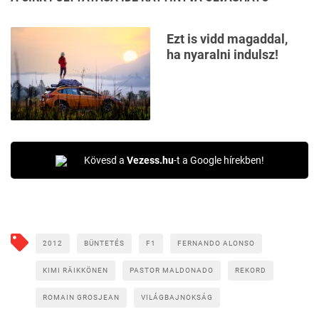
Ezt is vidd magaddal,
ha nyaralni indulsz!
Kövesd a
Vezess.hu
-t a Google hírekben!
2012
BÜNTETÉS
F1
FERNANDO ALONSO
KIMI RÄIKKÖNEN
PASTOR MALDONADO
REKORD
ROMAIN GROSJEAN
VILÁGBAJNOKSÁG