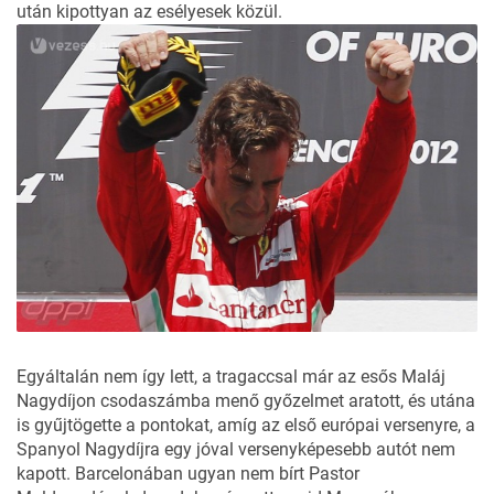
után kipottyan az esélyesek közül.
Egyáltalán nem így lett, a tragaccsal már az esős Maláj
Nagydíjon csodaszámba menő győzelmet aratott, és utána
is gyűjtögette a pontokat, amíg az első európai versenyre, a
Spanyol Nagydíjra egy jóval versenyképesebb autót nem
kapott. Barcelonában ugyan nem bírt Pastor