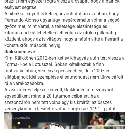
brazilt nem egyszer fogta vissza a csapat, hogy a bajnoki
esélyest segítse.
A hibákkal együtt is kétségbevonhatatlan azonban, hogy
Fernando Alonso ugyanúgy megérdemelte volna a végső
győzelmet, mint Vettel, a tehetsége, elszántsága és
kitartása nélkül lehetetlen lett volna az utolsó pillanatig
küzdeni, ahogy az is világos, hogy a hátán vitte a Ferrarit a
konstruktőri második helyig.
Räikkönen éve
Kimi Räikkönen 2012-ben két év kihagyás után tért vissza a
Forma-1-be a Lotusszal. Sokan kételkedtek a finn
motivációjában, versenyképességében, de a 2007-es
világbajnok idei szereplése ellentmondást nem tűrve cáfolt
rá a várakozásokra.
A visszatérés teljes siker volt, Räikkönen a mezőnyből
egyedüliként mind a 20 futamon célba ért, ha a
szezonzárón nem tett volna egy kis kitérőt, az összes
versenykört is teljesítette volna – így csak 1191-ig jutott.