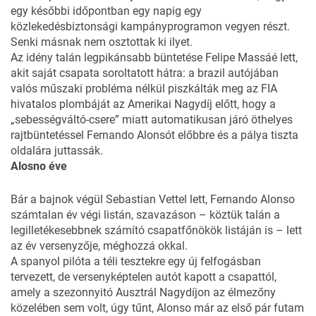
egy későbbi időpontban egy napig egy
közlekedésbiztonsági kampányprogramon vegyen részt.
Senki másnak nem osztottak ki ilyet.
Az idény talán legpikánsabb büntetése Felipe Massáé lett,
akit saját csapata soroltatott hátra: a brazil autójában
valós műszaki probléma nélkül piszkálták meg az FIA
hivatalos plombáját az Amerikai Nagydíj előtt, hogy a
„sebességváltó-csere” miatt automatikusan járó öthelyes
rajtbüntetéssel Fernando Alonsót előbbre és a pálya tiszta
oldalára juttassák.
Alosno éve
Bár a bajnok végül Sebastian Vettel lett, Fernando Alonso
számtalan év végi listán, szavazáson – köztük talán a
legilletékesebbnek számító csapatfőnökök listáján is – lett
az év versenyzője, méghozzá okkal.
A spanyol pilóta a téli tesztekre egy új felfogásban
tervezett, de versenyképtelen autót kapott a csapattól,
amely a szezonnyitó Ausztrál Nagydíjon az élmezőny
közelében sem volt, úgy tűnt, Alonso már az első pár futam