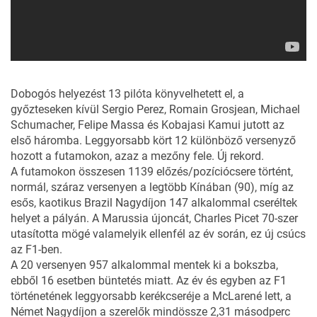
Dobogós helyezést 13 pilóta könyvelhetett el, a
győzteseken kívül Sergio Perez, Romain Grosjean, Michael
Schumacher, Felipe Massa és Kobajasi Kamui jutott az
első háromba. Leggyorsabb kört 12 különböző versenyző
hozott a futamokon, azaz a mezőny fele. Új rekord.
A futamokon összesen 1139 előzés/pozíciócsere történt,
normál, száraz versenyen a legtöbb Kínában (90), míg az
esős, kaotikus Brazil Nagydíjon 147 alkalommal cseréltek
helyet a pályán. A Marussia újoncát, Charles Picet 70-szer
utasította mögé valamelyik ellenfél az év során, ez új csúcs
az F1-ben.
A 20 versenyen 957 alkalommal mentek ki a bokszba,
ebből 16 esetben büntetés miatt. Az év és egyben az F1
történetének leggyorsabb kerékcseréje a McLarené lett, a
Német Nagydíjon a szerelők mindössze 2,31 másodperc