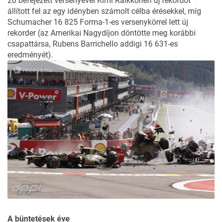
20 befejezett versenyével Kimi Räikkönen új rekordot
állított fel az egy idényben számolt célba érésekkel, míg
Schumacher 16 825 Forma-1-es versenykörrel lett új
rekorder (az Amerikai Nagydíjon döntötte meg korábbi
csapattársa, Rubens Barrichello addigi 16 631-es
eredményét).
A büntetések éve