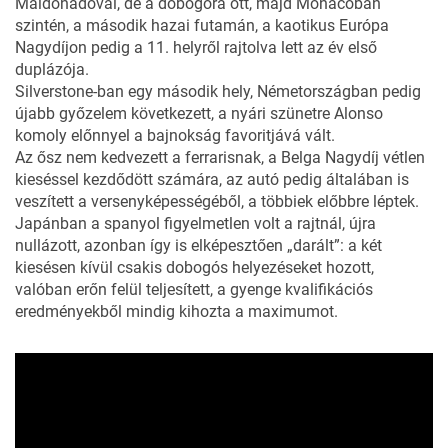
Maldonadóval, de a dobogóra ott, majd Monacóban
szintén, a második hazai futamán, a kaotikus Európa
Nagydíjon pedig a 11. helyről rajtolva lett az év első
duplázója.
Silverstone-ban egy második hely, Németországban pedig
újabb győzelem következett, a nyári szünetre Alonso
komoly előnnyel a bajnokság favoritjává vált.
Az ősz nem kedvezett a ferrarisnak, a Belga Nagydíj vétlen
kieséssel kezdődött számára, az autó pedig általában is
veszített a versenyképességéből, a többiek előbbre léptek.
Japánban a spanyol figyelmetlen volt a rajtnál, újra
nullázott, azonban így is elképesztően „darált”: a két
kiesésen kívül csakis dobogós helyezéseket hozott,
valóban erőn felül teljesített, a gyenge kvalifikációs
eredményekből mindig kihozta a maximumot.