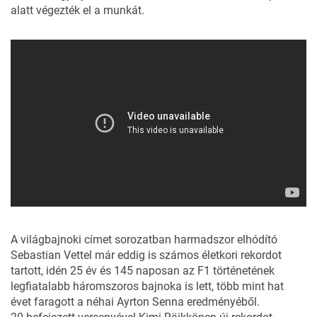
alatt végezték el a munkát.
A világbajnoki címet sorozatban harmadszor elhódító
Sebastian Vettel már eddig is számos életkori rekordot
tartott, idén 25 év és 145 naposan az F1 történetének
legfiatalabb háromszoros bajnoka is lett, több mint hat
évet faragott a néhai Ayrton Senna eredményéből.