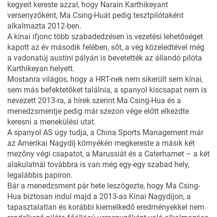
kegyeit kereste azzal, hogy Narain Karthikeyant
versenyzőként, Ma Csing-Huát pedig tesztpilótaként
alkalmazta 2012-ben.
A kínai ifjonc több szabadedzésen is vezetési lehetőséget
kapott az év második felében, sőt, a vég közeledtével még
a vadonatúj austini pályán is bevetették az állandó pilóta
Karthikeyan helyett.
Mostanra világos, hogy a HRT-nek nem sikerült sem kínai,
sem más befektetőket találnia, a spanyol kiscsapat nem is
nevezett 2013-ra, a hírek szerint Ma Csing-Hua és a
menedzsmentje pedig már szezon vége előtt elkezdte
keresni a menekülési utat.
A spanyol AS úgy tudja, a China Sports Management már
az Amerikai Nagydíj környékén megkereste a másik két
mezőny végi csapatot, a Marussiát és a Caterhamet – a két
alakulatnál továbbra is van még egy-egy szabad hely,
legalábbis papíron.
Bár a menedzsment pár hete leszögezte, hogy Ma Csing-
Hua biztosan indul majd a 2013-as Kínai Nagydíjon, a
tapasztalatlan és korábbi kiemelkedő eredményekkel nem