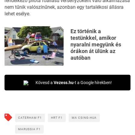
rendelkező pilóta főállású versenyzőként való alkalmazása
nem tűnik valószínűnek, azonban egy tartalékosi állásra
lehet esélye.
Ez történik a
testünkkel, amikor
nyaralni megyünk és
órákon át ülünk az
autóban
Kövesd a
Vezess.hu
-t a Google hírekben!
CATERHAM F1
HRT F1
MA CSING-HUA
MARUSSIA F1