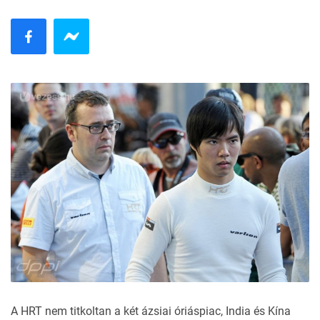
A HRT nem titkoltan a két ázsiai óriáspiac, India és Kína