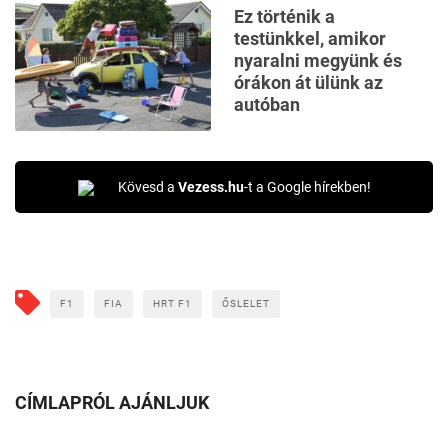
Ez történik a
testünkkel, amikor
nyaralni megyünk és
órákon át ülünk az
autóban
Kövesd a
Vezess.hu
-t a Google hírekben!
F1
FIA
HRT F1
ŐSLELET
CÍMLAPRÓL AJÁNLJUK