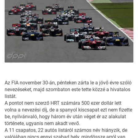
Az FIA november 30-án, pénteken zárta le a jövő évre szóló
nevezéseket, majd szombaton este tette közzé a hivatalos
listát.
A pontot nem szerző HRT számára 500 ezer dollár lett
volna a nevezési díj, de a spanyol kiscsapat ezt nem fizette
be, nyilvánvaló, hogy három év után véget ér az alakulat
története, ugyanis nem akadt vevő.
A 11 csapatos, 22 autós listáról számos név hiányzik, de
valójában nincs ennyi szabad hely, mindössze arról van