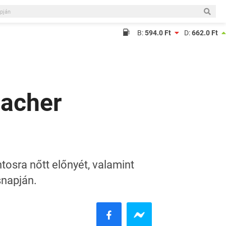
B:
594.0 Ft
D:
662.0 Ft
macher
tosra nőtt előnyét, valamint
snapján.