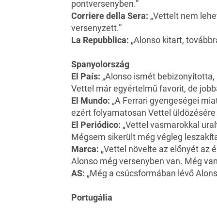
pontversenyben.”
Corriere della Sera:
„Vettelt nem lehe
versenyzett.”
La Repubblica:
„Alonso kitart, továbbra 
Spanyolország
El País:
„Alonso ismét bebizonyította, 
Vettel már egyértelmű favorit, de jobba
El Mundo:
„A Ferrari gyengeségei mia
ezért folyamatosan Vettel üldözésére 
El Periódico:
„Vettel vasmarokkal ural
Mégsem sikerült még végleg leszakíta
Marca:
„Vettel növelte az előnyét az 
Alonso még versenyben van. Még van
AS:
„Még a csúcsformában lévő Alonso s
Portugália