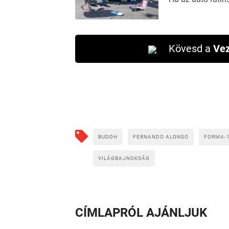
Kövesd a
Vez
BUDDH
FERNANDO ALONSO
FORMA-1
VILÁGBAJNOKSÁG
CÍMLAPRÓL AJÁNLJUK