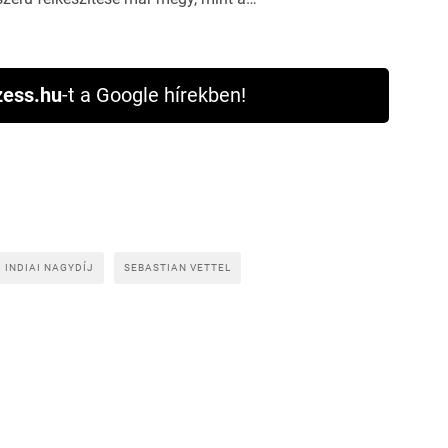
ess.hu
-t a Google hírekben!
 INDIAI NAGYDÍJ
SEBASTIAN VETTEL