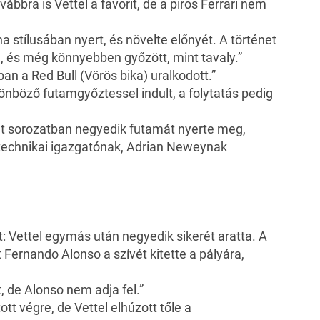
bbra is Vettel a favorit, de a piros Ferrari nem
a stílusában nyert, és növelte előnyét. A történet
, és még könnyebben győzött, mint tavaly.”
n a Red Bull (Vörös bika) uralkodott.”
önböző futamgyőztessel indult, a folytatás pedig
et sorozatban negyedik futamát nyerte meg,
s technikai igazgatónak, Adrian Neweynak
 Vettel egymás után negyedik sikerét aratta. A
 Fernando Alonso a szívét kitette a pályára,
t, de Alonso nem adja fel.”
tt végre, de Vettel elhúzott tőle a