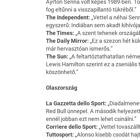
Ayrton Senna volt képes 1989-ben. Tová
fog eltűnni a visszapillantó tükréből.”
The Independent:
„Vettel a néhai Senn
egyszerű: Indiában sem akadt kihívója
The Times:
„A szent tehenek országába
The Daily Mirror:
„Ez a szezon hét kül
már hervasztóan ismerős.”
The Sun:
„A feltartóztathatatlan ném
Lewis Hamilton szerint ez a zseniáli
köszönhető.”
Olaszország
La Gazzetta dello Sport:
„Diadalmenet:
Red Bull ünnepel. A második helyezett
ennél jobban ezt nem lehet csinálni.”
Corriere dello Sport:
„Vettel tovaszáll
Tuttosport:
„Alonso kisebb csodát hajto