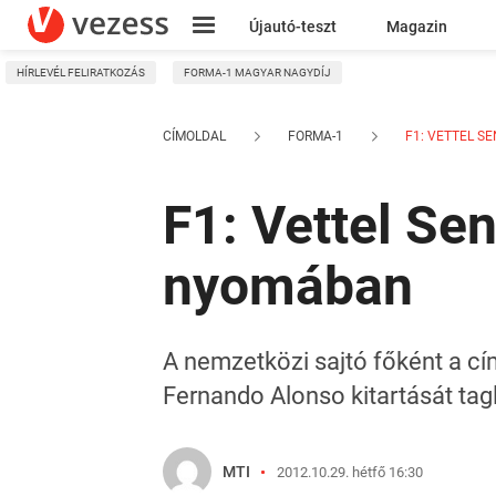
Újautó-teszt
Magazin
HÍRLEVÉL FELIRATKOZÁS
FORMA-1 MAGYAR NAGYDÍJ
Kresz
CÍMOLDAL
FORMA-1
F1: VETTEL SEN
F1: Vettel Se
nyomában
A nemzetközi sajtó főként a cím
Fernando Alonso kitartását tag
MTI
2012.10.29. hétfő 16:30