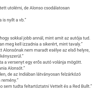
tett utolérni, de Alonso csodálatosan
is nyílt a vb.”
hogy sokkal jobb annál, mint amit az autója tud.
n meg kell izzadnia a sikerért, mint tavaly.”
tt Alonsónak nem maradt esélye az első helyre,
kényszerül.”
ta a versenyt egy erős autó volánja mögött.
nia Alonsót.”
élen, de az Indiában látványosan felzárkózó
 remény.”
em tudta feltartóztatni Vettelt és a Red Bullt.”