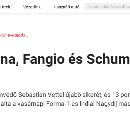
Hírek
Vezetünk
Használt autó
NA, FANGIO ÉS...
nna, Fangio és Schu
védő Sebastian Vettel újabb sikerét, és 13 pon
lalta a vasárnapi Forma-1-es Indiai Nagydíj má