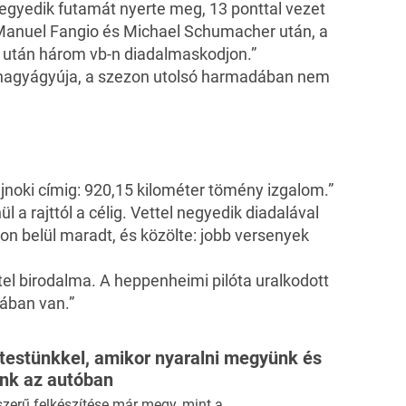
egyedik futamát nyerte meg, 13 ponttal vezet
y Manuel Fangio és Michael Schumacher után, a
után három vb-n diadalmaskodjon.”
l nagyágyúja, a szezon utolsó harmadában nem
noki címig: 920,15 kilométer tömény izgalom.”
l a rajttól a célig. Vettel negyedik diadalával
on belül maradt, és közölte: jobb versenyek
tel birodalma. A heppenheimi pilóta uralkodott
kában van.”
 testünkkel, amikor nyaralni megyünk és
ünk az autóban
szerű felkészítése már megy, mint a…