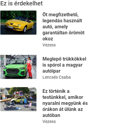
Ez is érdekelhet
Öt megfizethető,
legendás használt
autó, amely
garantáltan örömöt
okoz
Vezess
Meglepő trükkökkel
is spórol a magyar
autóipar
Lencsés Csaba
Ez történik a
testünkkel, amikor
nyaralni megyünk és
órákon át ülünk az
autóban
Vezess