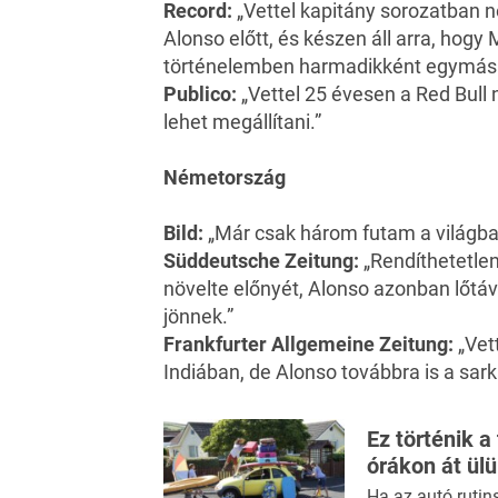
Record:
„Vettel kapitány sorozatban n
Alonso előtt, és készen áll arra, hog
történelemben harmadikként egymás 
Publico:
„Vettel 25 évesen a Red Bul
lehet megállítani.”
Németország
Bild:
„Már csak három futam a világbaj
Süddeutsche Zeitung:
„Rendíthetetlenü
növelte előnyét, Alonso azonban lőtáv
jönnek.”
Frankfurter Allgemeine Zeitung:
„Vet
Indiában, de Alonso továbbra is a sar
Ez történik a
órákon át ül
Ha az autó rutin