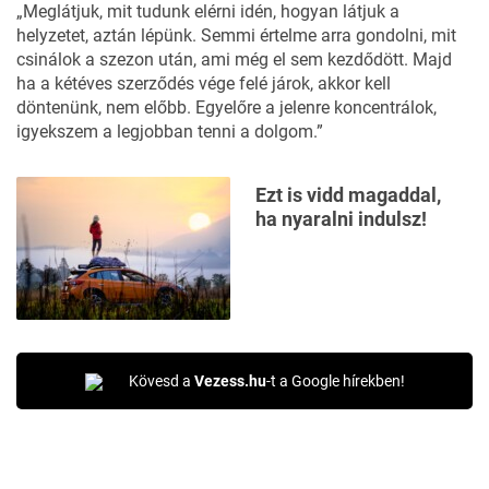
„Meglátjuk, mit tudunk elérni idén, hogyan látjuk a
helyzetet, aztán lépünk. Semmi értelme arra gondolni, mit
csinálok a szezon után, ami még el sem kezdődött. Majd
ha a kétéves szerződés vége felé járok, akkor kell
döntenünk, nem előbb. Egyelőre a jelenre koncentrálok,
igyekszem a legjobban tenni a dolgom.”
Ezt is vidd magaddal,
ha nyaralni indulsz!
Kövesd a
Vezess.hu
-t a Google hírekben!