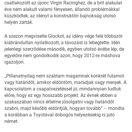
csatlakozott az újonc Virgin Racinghez, de a brit alakulat
éve nem alakult valami fényesen, állandó problémákkal
küszködtek, az idényt a konstruktőri bajnokság utolsó
helyén zárták.
A szezon megviselte Glockot, az idény vége felé többször
kiábrándultan nyilatkozott, a távozást is lebegtette. Idén
jelenlegi szerződése második, egyben utolsó évébe lép, de
egyelőre nem gondolkodik azon, hogy 2012-re máshova
igazoljon.
„Pillanatnyilag nem szabtam magamnak konkrét futamot
vagy határidőt, amikor eldöntöm, maradjak vagy menjek. A
kapcsolatom a csapatvezetéssel jó, mindannyian tudtuk
előre, hogy ez egy hosszabb projekt. Az évnek ebben a
szakaszában nincs értelme jósolgatni vagy határidőt
szabni, majd később eldöntjük, hogyan tovább” – mondta
a korábban a Toyotával dobogós helyezésekig is jutó
német.