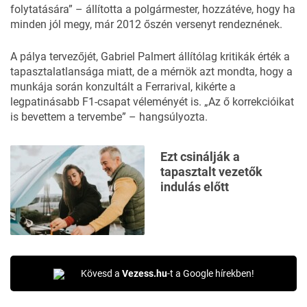
folytatására” – állította a polgármester, hozzátéve, hogy ha
minden jól megy, már 2012 őszén versenyt rendeznének.
A pálya tervezőjét, Gabriel Palmert állítólag kritikák érték a
tapasztalatlansága miatt, de a mérnök azt mondta, hogy a
munkája során konzultált a Ferrarival, kikérte a
legpatinásabb F1-csapat véleményét is. „Az ő korrekcióikat
is bevettem a tervembe” – hangsúlyozta.
Ezt csinálják a
tapasztalt vezetők
indulás előtt
Kövesd a
Vezess.hu
-t a Google hírekben!