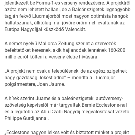
jelentkezett be
Forma-1
-es verseny rendezésére. A projektről
azóta nem lehetett hallani, de a Baleár-szigetek legnagyobb
tagján fekvő Llucmajorból most nagyon optimista hangok
hallatszanak, állítólag már jövőre örömmel leváltanák az
Európa Nagydíjjal küszködő Valenciát.
A német nyelvű Mallorca Zeitung szerint a szervezők
befektetőket keresnek, akik hajlandóak lennének 160-200
millió eurót költeni a verseny életre hívására.
„A projekt nem csak a településnek, de az egész szigetnek
nagy gazdasági lökést adna” – mondta a Llucmajor
polgármestere, Joan Jaume.
A hírek szerint Juame és a baleár-szigeteki autóverseny-
szövetség képviselői már tárgyaltak Bernie Ecclestone-nal
és a legutóbb az Abu-Dzabi Nagydíj megvalósítását vezető
Philippe Gurdijannal.
„Ecclestone nagyon lelkes volt és biztatott minket a projekt