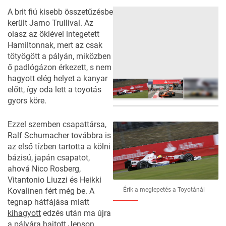
A brit fiú kisebb összetűzésbe
került Jarno Trullival. Az
olasz az öklével integetett
Hamiltonnak, mert az csak
tötyögött a pályán, miközben
ő padlógázon érkezett, s nem
hagyott elég helyet a kanyar
előtt, így oda lett a toyotás
gyors köre.
15
FOTÓ
Ezzel szemben csapattársa,
Ralf Schumacher továbbra is
az első tízben tartotta a kölni
bázisú, japán csapatot,
ahová Nico Rosberg,
Vitantonio Liuzzi és Heikki
Kovalinen fért még be. A
Érik a meglepetés a Toyotánál
tegnap hátfájása miatt
kihagyott
edzés után ma újra
a pályára hajtott Jenson