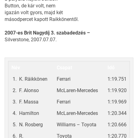
Button, de kár volt, nem
igazán volt gyors, majd két
másodpercet kapott Raikkönentől.
2007-es Brit Nagydíj 3. szabadedzés –
Silverstone, 2007.07.07.
Név
Csapat
Idő
1. K. Räikkönen
Ferrari
1:19.751
2. F. Alonso
McLaren-Mercedes
1:19.920
3. F. Massa
Ferrari
1:19.969
4. Hamilton
McLaren-Mercedes
1:20.344
5. N. Rosberg
Williams – Toyota
1:20.666
6. R.
Toyota
1:20.770