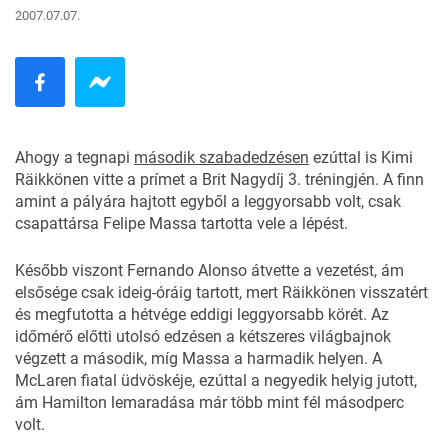
2007.07.07.
Ahogy a tegnapi
második szabadedzésen
ezúttal is Kimi
Räikkönen vitte a prímet a Brit Nagydíj 3. tréningjén. A finn
amint a pályára hajtott egyből a leggyorsabb volt, csak
csapattársa Felipe Massa tartotta vele a lépést.
Később viszont Fernando Alonso átvette a vezetést, ám
elsősége csak ideig-óráig tartott, mert Räikkönen visszatért
és megfutotta a hétvége eddigi leggyorsabb körét. Az
időmérő előtti utolsó edzésen a kétszeres világbajnok
végzett a második, míg Massa a harmadik helyen. A
McLaren fiatal üdvöskéje, ezúttal a negyedik helyig jutott,
ám Hamilton lemaradása már több mint fél másodperc
volt.