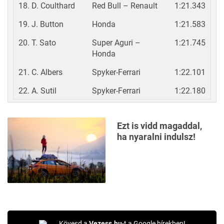
18. D. Coulthard
Red Bull – Renault
1:21.343
19. J. Button
Honda
1:21.583
20. T. Sato
Super Aguri –
1:21.745
Honda
21. C. Albers
Spyker-Ferrari
1:22.101
22. A. Sutil
Spyker-Ferrari
1:22.180
Ezt is vidd magaddal,
ha nyaralni indulsz!
Kövesd a
Vezess.hu
-t a Google hírekben!