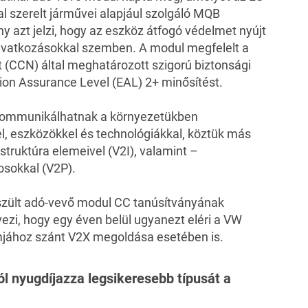
l szerelt járművei alapjául szolgáló MQB
ány azt jelzi, hogy az eszköz átfogó védelmet nyújt
eavatkozásokkal szemben. A modul megfelelt a
 (CCN) által meghatározott szigorú biztonsági
tion Assurance Level (EAL) 2+ minősítést.
 kommunikálhatnak a környezetükben
, eszközökkel és technológiákkal, köztük más
struktúra elemeivel (V2I), valamint –
osokkal (V2P).
zült adó-vevő modul CC tanúsítványának
ezi, hogy egy éven belül ugyanezt eléri a VW
jához szánt V2X megoldása esetében is.
l nyugdíjazza legsikeresebb típusát a