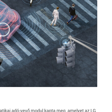
matikai adó-vevő modul kapta meg, amelyet az LG