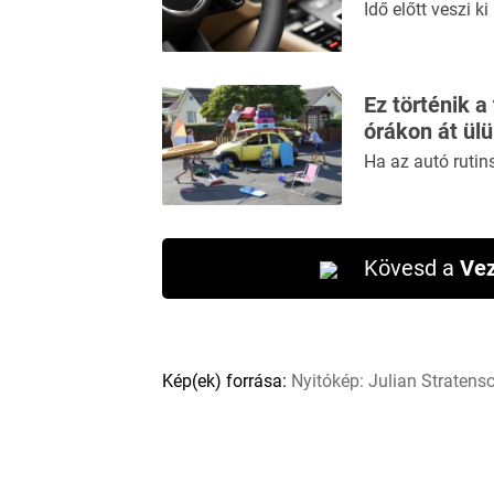
Idő előtt veszi 
Ez történik a
órákon át ül
Ha az autó rutin
Kövesd a
Vez
Kép(ek) forrása:
Nyitókép: Julian Stratensc