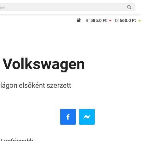
B:
585.0 Ft
D:
660.0 Ft
a Volkswagen
ilágon elsőként szerzett