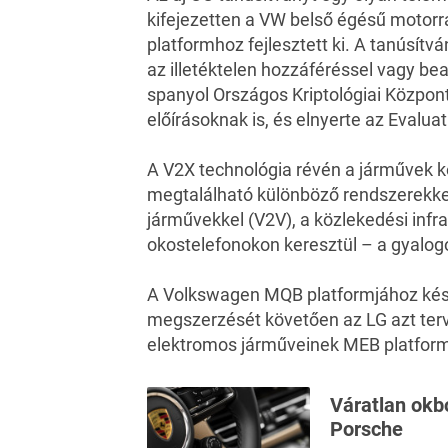
kifejezetten a VW belső égésű motorra
platformhoz fejlesztett ki. A tanúsítv
az illetéktelen hozzáféréssel vagy b
spanyol Országos Kriptológiai Központ
előírásoknak is, és elnyerte az Evalua
A V2X technológia révén a járművek
megtalálható különböző rendszerekkel
járművekkel (V2V), a közlekedési infra
okostelefonokon keresztül – a gyalog
A Volkswagen MQB platformjához kés
megszerzését követően az LG azt terv
elektromos járműveinek MEB platform
Váratlan okbó
Porsche