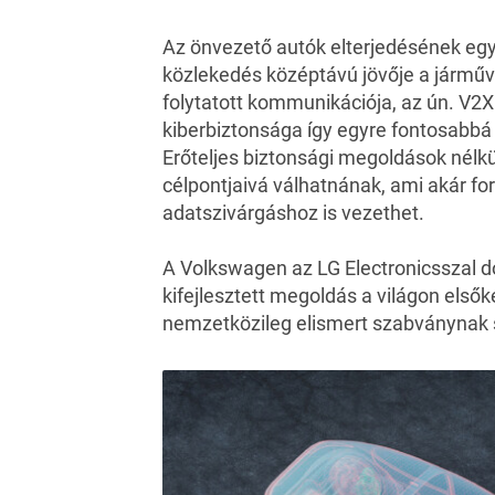
Az önvezető autók elterjedésének egyik
közlekedés középtávú jövője a járműv
folytatott kommunikációja, az ún. V2X
kiberbiztonsága így egyre fontosabbá 
Erőteljes biztonsági megoldások nélk
célpontjaivá válhatnának, ami akár for
adatszivárgáshoz is vezethet.
A Volkswagen az LG Electronicsszal dol
kifejlesztett megoldás a világon elsők
nemzetközileg elismert szabványnak 