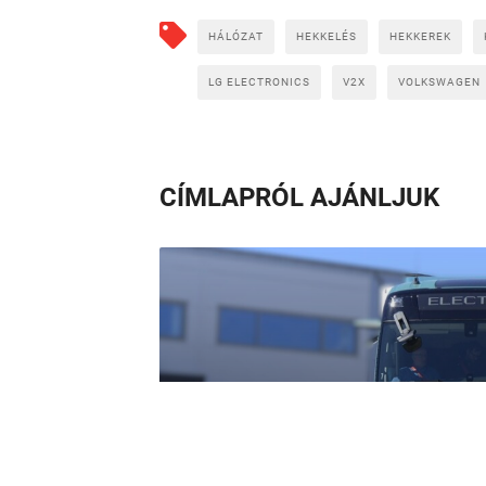
HÁLÓZAT
HEKKELÉS
HEKKEREK
LG ELECTRONICS
V2X
VOLKSWAGEN
CÍMLAPRÓL AJÁNLJUK
Zéró emisszió, max