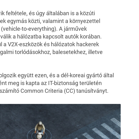
 feltétele, és úgy általában is a közúti
ek egymás közti, valamint a környezettel
 (vehicle-to-everything). A járművek
válik a hálózatba kapcsolt autók korában.
ül a V2X-eszközök és hálózatok hackerek
galmi torlódásokhoz, balesetekhez, illetve
gozik együtt ezen, és a dél-koreai gyártó által
ént meg is kapta az IT-biztonság területén
számító Common Criteria (CC) tanúsítványt.