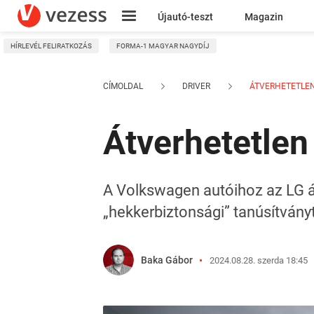
Újautó-teszt
Magazin
HÍRLEVÉL FELIRATKOZÁS
FORMA-1 MAGYAR NAGYDÍJ
Kresz
CÍMOLDAL
DRIVER
ÁTVERHETETLEN 
Átverhetetlen
A Volkswagen autóihoz az LG ált
„hekkerbiztonsági” tanúsítványt
Baka Gábor
2024.08.28. szerda 18:45