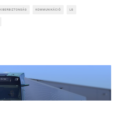
KIBERBIZTONSÁG
KOMMUNIKÁCIÓ
LG
imális erő: ilyen a