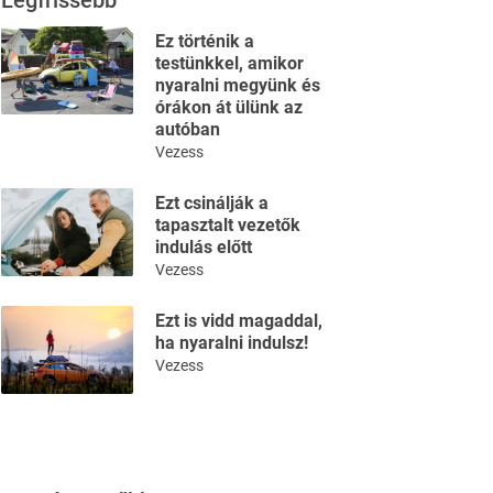
Legfrissebb
Ez történik a
testünkkel, amikor
nyaralni megyünk és
órákon át ülünk az
autóban
Vezess
Ezt csinálják a
tapasztalt vezetők
indulás előtt
Vezess
Ezt is vidd magaddal,
ha nyaralni indulsz!
Vezess