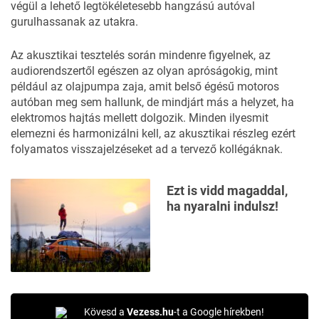
végül a lehető legtökéletesebb hangzású autóval
gurulhassanak az utakra.
Az akusztikai tesztelés során mindenre figyelnek, az
audiorendszertől egészen az olyan apróságokig, mint
például az olajpumpa zaja, amit belső égésű motoros
autóban meg sem hallunk, de mindjárt más a helyzet, ha
elektromos hajtás mellett dolgozik. Minden ilyesmit
elemezni és harmonizálni kell, az akusztikai részleg ezért
folyamatos visszajelzéseket ad a tervező kollégáknak.
Ezt is vidd magaddal,
ha nyaralni indulsz!
Kövesd a
Vezess.hu
-t a Google hírekben!