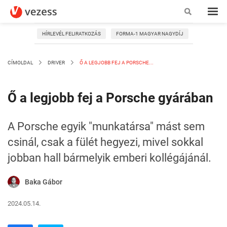
HÍRLEVÉL FELIRATKOZÁS
FORMA-1 MAGYAR NAGYDÍJ
CÍMOLDAL
DRIVER
Ő A LEGJOBB FEJ A PORSCHE...
Ő a legjobb fej a Porsche gyárában
A Porsche egyik "munkatársa" mást sem
csinál, csak a fülét hegyezi, mivel sokkal
jobban hall bármelyik emberi kollégájánál.
Baka Gábor
2024.05.14.