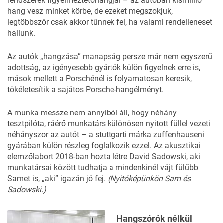
rendszerek figyelmeztetőhangjai – az autóban kismillió
hang vesz minket körbe, de ezeket megszokjuk,
legtöbbször csak akkor tűnnek fel, ha valami rendelleneset
hallunk.
Az autók „hangzása” manapság persze már nem egyszerű
adottság, az igényesebb gyártók külön figyelnek erre is,
mások mellett a Porschénél is folyamatosan keresik,
tökéletesítik a sajátos Porsche-hangélményt.
A munka messze nem annyiból áll, hogy néhány
tesztpilóta, ráérő munkatárs különösen nyitott füllel vezeti
néhányszor az autót – a stuttgarti márka zuffenhauseni
gyárában külön részleg foglalkozik ezzel. Az akusztikai
elemzőlabort 2018-ban hozta létre David Sadowski, aki
munkatársai között tudhatja a mindenkinél vájt fülűbb
Samet is, „aki” igazán jó fej.
(Nyitóképünkön Sam és
Sadowski.)
Hangszórók nélkül