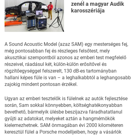
zenél a magyar Audik
karosszériája
A Sound Acoustic Model (azaz SAM) egy mesterséges fej,
még pontosabban fej és részleges felsőtest, mely
akusztikai szempontból azonos az emberi test megfelelő
részeivel, ráadásul két, külön-külön erősítővel és
rögzítőegységgel felszerelt, 130 dB-es tartományban
hallani képes füle is van – a leghalkabbtól a leghangosabb
zajokig mindent pontosan érzékel.
Ugyan az emberi tesztelők is fülelnek az autók fejlesztése
során, Sam sokkal könnyebben, költséghatékonyabban
bevethető, bármelyik ülésbe beszíjazva fáradhatatlanul
gyűjti az adatokat, melyeket aztán a hangmérnökök
kielemezhetnek. SAM önmagában évi 2000 kilométeren
keresztül fülel a Porsche modelljeiben, hogy a vásárlók