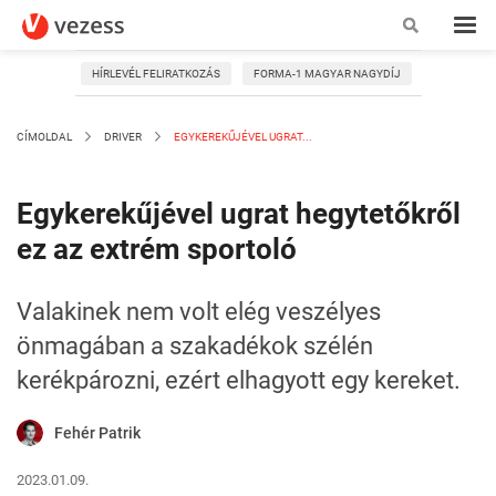
HÍRLEVÉL FELIRATKOZÁS
FORMA-1 MAGYAR NAGYDÍJ
CÍMOLDAL
DRIVER
EGYKEREKŰJÉVEL UGRAT...
Egykerekűjével ugrat hegytetőkről
ez az extrém sportoló
Valakinek nem volt elég veszélyes
önmagában a szakadékok szélén
kerékpározni, ezért elhagyott egy kereket.
Fehér Patrik
2023.01.09.