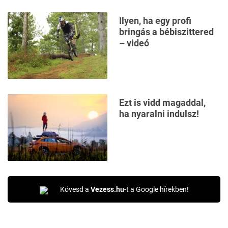
Ilyen, ha egy profi
bringás a bébiszittered
– videó
Ezt is vidd magaddal,
ha nyaralni indulsz!
Kövesd a
Vezess.hu
-t a Google hírekben!