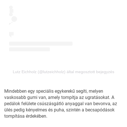
Lutz Eichholz (@lutzeichholz) által megosztott bejegyzés
Mindebben egy speciális egykerekű segíti, melyen
vaskosabb gumi van, amely tompítja az ugratásokat. A
pedálok felülete csúszásgátló anyaggal van bevonva, az
ülés pedig kényelmes és puha, szintén a becsapódások
tompítása érdekében.