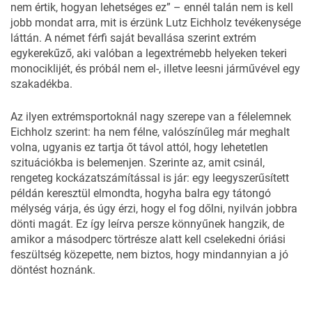
nem értik, hogyan lehetséges ez” – ennél talán nem is kell
jobb mondat arra, mit is érzünk Lutz Eichholz tevékenysége
láttán. A német férfi saját bevallása szerint extrém
egykerekűző, aki valóban a legextrémebb helyeken tekeri
monociklijét, és próbál nem el-, illetve leesni járművével egy
szakadékba.
Az ilyen extrémsportoknál nagy szerepe van a félelemnek
Eichholz szerint: ha nem félne, valószínűleg már meghalt
volna, ugyanis ez tartja őt távol attól, hogy lehetetlen
szituációkba is belemenjen. Szerinte az, amit csinál,
rengeteg kockázatszámítással is jár: egy leegyszerűsített
példán keresztül elmondta, hogyha balra egy tátongó
mélység várja, és úgy érzi, hogy el fog dőlni, nyilván jobbra
dönti magát. Ez így leírva persze könnyűnek hangzik, de
amikor a másodperc törtrésze alatt kell cselekedni óriási
feszültség közepette, nem biztos, hogy mindannyian a jó
döntést hoznánk.