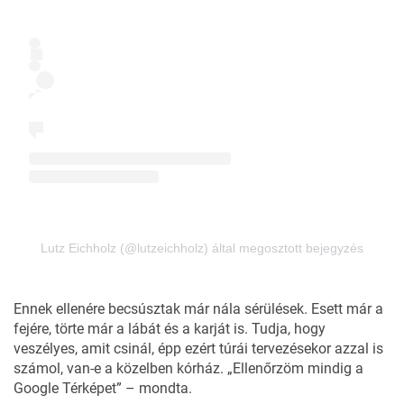
Lutz Eichholz (@lutzeichholz) által megosztott bejegyzés
Ennek ellenére becsúsztak már nála sérülések. Esett már a
fejére, törte már a lábát és a karját is. Tudja, hogy
veszélyes, amit csinál, épp ezért túrái tervezésekor azzal is
számol, van-e a közelben kórház. „Ellenőrzöm mindig a
Google Térképet” – mondta.