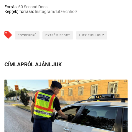
Forrás:
60 Second Docs
Kép(ek) forrása:
Instagram/lutzeichholz
EGYKEREKŰ
EXTRÉM SPORT
LUTZ EICHHOLZ
CÍMLAPRÓL AJÁNLJUK