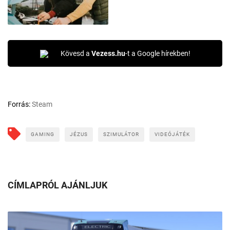
Kövesd a
Vezess.hu
-t a Google hírekben!
Forrás:
Steam
GAMING
JÉZUS
SZIMULÁTOR
VIDEÓJÁTÉK
CÍMLAPRÓL AJÁNLJUK