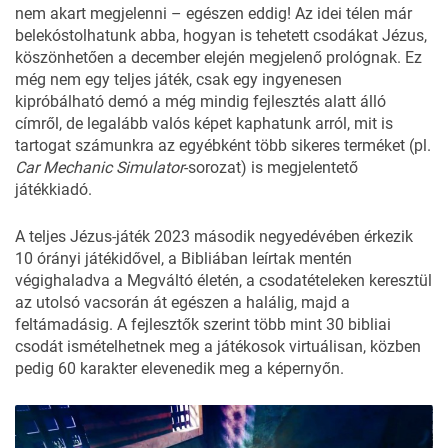
1
nem akart megjelenni – egészen eddig! Az idei télen már
minute,
belekóstolhatunk abba, hogyan is tehetett csodákat Jézus,
2
seconds
köszönhetően a december elején megjelenő prológnak. Ez
még nem egy teljes játék, csak egy ingyenesen
kipróbálható demó a még mindig fejlesztés alatt álló
címről, de legalább valós képet kaphatunk arról, mit is
tartogat számunkra az egyébként több sikeres terméket (pl.
Car Mechanic Simulator
-sorozat) is megjelentető
játékkiadó.
A teljes Jézus-játék 2023 második negyedévében érkezik
10 órányi játékidővel, a Bibliában leírtak mentén
végighaladva a Megváltó életén, a csodatételeken keresztül
az utolsó vacsorán át egészen a halálig, majd a
feltámadásig. A fejlesztők szerint több mint 30 bibliai
csodát ismételhetnek meg a játékosok virtuálisan, közben
pedig 60 karakter elevenedik meg a képernyőn.