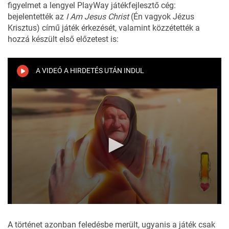
figyelmet a lengyel PlayWay játékfejlesztő cég:
bejelentették
az
I Am Jesus Christ
(Én vagyok Jézus
Krisztus) című játék érkezését, valamint közzétették a
hozzá készült első előzetest is:
A VIDEÓ A HIRDETÉS UTÁN INDUL
0
seconds
of
A történet azonban feledésbe merült, ugyanis a játék csak