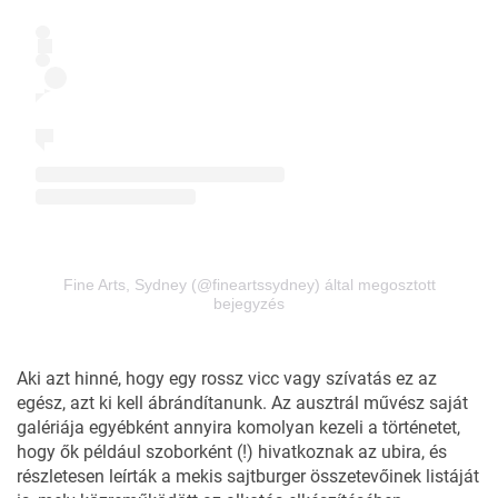
Fine Arts, Sydney (@fineartssydney) által megosztott
bejegyzés
Aki azt hinné, hogy egy rossz vicc vagy szívatás ez az
egész, azt ki kell ábrándítanunk. Az ausztrál művész saját
galériája egyébként annyira komolyan kezeli a történetet,
hogy ők például szoborként (!) hivatkoznak az ubira, és
részletesen leírták a mekis sajtburger összetevőinek listáját