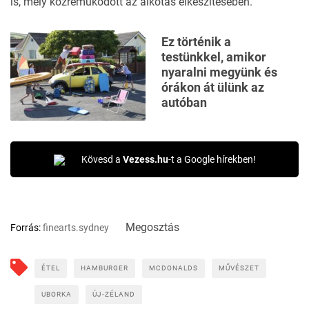
is, mely közreműködött az alkotás elkészítésében.
Ez történik a
testünkkel, amikor
nyaralni megyünk és
órákon át ülünk az
autóban
Kövesd a
Vezess.hu
-t a Google hírekben!
Megosztás
Forrás:
finearts.sydney
ÉTEL
HAMBURGER
MCDONALDS
MŰVÉSZET
UBORKA
ÚJ-ZÉLAND