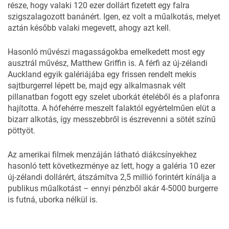
része, hogy valaki 120 ezer dollárt fizetett egy falra
szigszalagozott banánért. Igen, ez volt a műalkotás, melyet
aztán később valaki
megevett, ahogy azt kell
.
Hasonló művészi magasságokba emelkedett most egy
ausztrál művész, Matthew Griffin is. A férfi az új-zélandi
Auckland egyik galériájába egy frissen rendelt mekis
sajtburgerrel lépett be, majd egy alkalmasnak vélt
pillanatban fogott egy szelet uborkát ételéből és a plafonra
hajította. A hófehérre meszelt falaktól egyértelműen elüt a
bizarr alkotás, így messzebbről is észrevenni a sötét színű
pöttyöt.
Az amerikai filmek menzáján látható diákcsínyekhez
hasonló tett következménye az lett, hogy a galéria 10 ezer
új-zélandi dollárért, átszámítva 2,5 millió forintért kínálja a
publikus műalkotást – ennyi pénzből akár 4-5000 burgerre
is futná, uborka nélkül is.