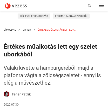
HÍRLEVÉL FELIRATKOZÁS
FORMA-1 MAGYAR NAGYDÍJ
CÍMOLDAL
DRIVER
ÉRTÉKES MŰALKOTÁS LETT EGY...
Értékes műalkotás lett egy szelet
uborkából
Valaki kivette a hamburgeréből, majd a
plafonra vágta a zöldségszeletet - ennyi is
elég a művészethez.
Fehér Patrik
2022.07.30.