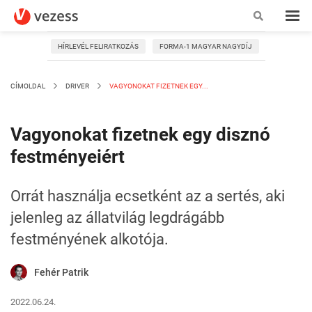
HÍRLEVÉL FELIRATKOZÁS
FORMA-1 MAGYAR NAGYDÍJ
CÍMOLDAL
DRIVER
VAGYONOKAT FIZETNEK EGY...
Vagyonokat fizetnek egy disznó
festményeiért
Orrát használja ecsetként az a sertés, aki
jelenleg az állatvilág legdrágább
festményének alkotója.
Fehér Patrik
2022.06.24.