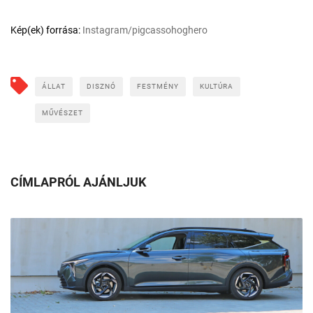
Kép(ek) forrása:
Instagram/pigcassohoghero
ÁLLAT
DISZNÓ
FESTMÉNY
KULTÚRA
MŰVÉSZET
CÍMLAPRÓL AJÁNLJUK