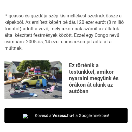
Pigcasso és gazdája szép kis mellékest szednek össze a
képekból. Az említett képért például 20 ezer eurót (8 millió
forintot) adott a vevő, mely rekordnak számít az állatok
által készített festmények között. Ezzel egy Congo nevű
csimpánz 2005-ös, 14 ezer eurós rekordját adta át a
múltnak.
Ez történik a
testünkkel, amikor
nyaralni megyünk és
órákon át ülünk az
autóban
Kövesd a
Vezess.hu
-t a Google hírekben!