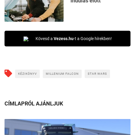
indulás előtt
Kövesd a
Vezess.hu
-t a Google hírekben!
KÉZIKÖNYV
MILLENIUM FALCON
STAR WARS
CÍMLAPRÓL AJÁNLJUK