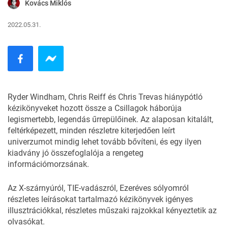
Kovács Miklós
2022.05.31.
Ryder Windham, Chris Reiff és Chris Trevas hiánypótló
kézikönyveket hozott össze a Csillagok háborúja
legismertebb, legendás űrrepülőinek. Az alaposan kitalált,
feltérképezett, minden részletre kiterjedően leírt
univerzumot mindig lehet tovább bővíteni, és egy ilyen
kiadvány jó összefoglalója a rengeteg
információmorzsának.
Az X-szárnyúról, TIE-vadászról, Ezeréves sólyomról
részletes leírásokat tartalmazó kézikönyvek igényes
illusztrációkkal, részletes műszaki rajzokkal kényeztetik az
olvasókat.