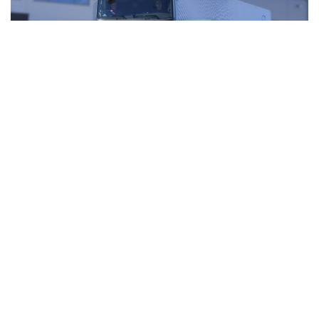
Zéró emisszió, maximális erő: ilyen a Volvo
csendes óriása