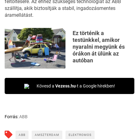
feltöltésére. Az ehhez szükséges technológiát az ABB
szállítja, akik biztosítják a stabil, ingadozásmentes
áramellátást.
Ez történik a
testünkkel, amikor
nyaralni megyünk és
órákon át ülünk az
autóban
Kövesd a
Vezess.hu
-t a Google hírekben!
Forrás:
ABB
ABB
AMSZTERDAM
ELEKTROMOS