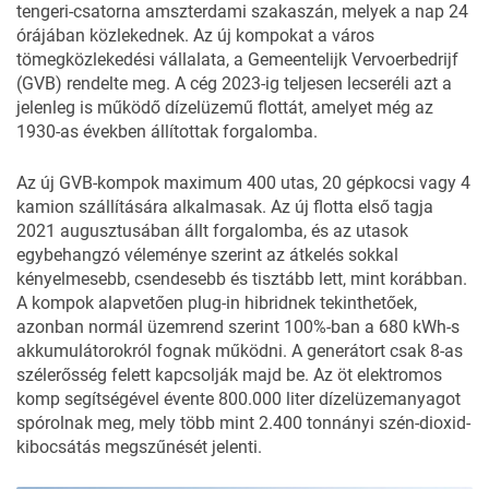
tengeri-csatorna amszterdami szakaszán, melyek a nap 24
órájában közlekednek. Az új kompokat a város
tömegközlekedési vállalata, a Gemeentelijk Vervoerbedrijf
(GVB) rendelte meg. A cég 2023-ig teljesen lecseréli azt a
jelenleg is működő dízelüzemű flottát, amelyet még az
1930-as években állítottak forgalomba.
Az új GVB-kompok maximum 400 utas, 20 gépkocsi vagy 4
kamion szállítására alkalmasak. Az új flotta első tagja
2021 augusztusában állt forgalomba, és az utasok
egybehangzó véleménye szerint az átkelés sokkal
kényelmesebb, csendesebb és tisztább lett, mint korábban.
A kompok alapvetően plug-in hibridnek tekinthetőek,
azonban normál üzemrend szerint 100%-ban a 680 kWh-s
akkumulátorokról fognak működni. A generátort csak 8-as
szélerősség felett kapcsolják majd be. Az öt elektromos
komp segítségével évente 800.000 liter dízelüzemanyagot
spórolnak meg, mely több mint 2.400 tonnányi szén-dioxid-
kibocsátás megszűnését jelenti.