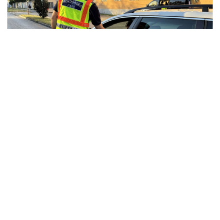
Lista: a legveszélyesebb helyek autósként
Impresszum