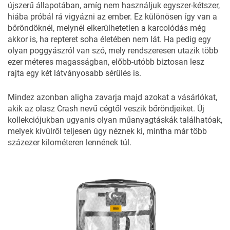
újszerű állapotában, amíg nem használjuk egyszer-kétszer,
hiába próbál rá vigyázni az ember. Ez különösen így van a
bőröndöknél, melynél elkerülhetetlen a karcolódás még
akkor is, ha repteret soha életében nem lát. Ha pedig egy
olyan poggyászról van szó, mely rendszeresen utazik több
ezer méteres magasságban, előbb-utóbb biztosan lesz
rajta egy két látványosabb sérülés is.
Mindez azonban aligha zavarja majd azokat a vásárlókat,
akik az olasz Crash nevű cégtől veszik bőröndjeiket. Új
kollekciójukban ugyanis olyan műanyagtáskák találhatóak,
melyek kívülről teljesen úgy néznek ki, mintha már több
százezer kilométeren lennének túl.