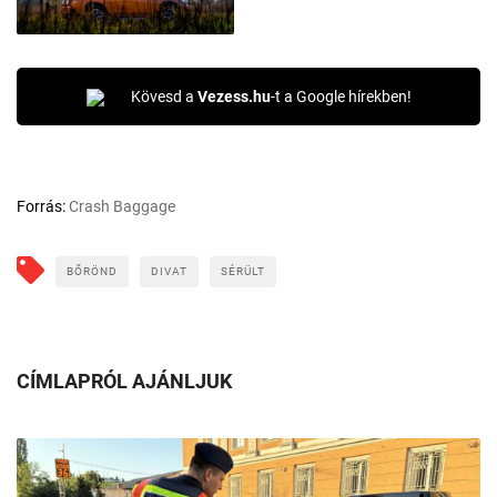
Kövesd a
Vezess.hu
-t a Google hírekben!
Forrás:
Crash Baggage
BŐRÖND
DIVAT
SÉRÜLT
CÍMLAPRÓL AJÁNLJUK