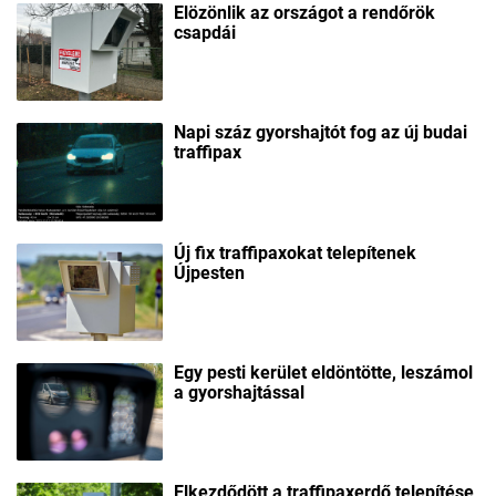
Elözönlik az országot a rendőrök
csapdái
Napi száz gyorshajtót fog az új budai
traffipax
Új fix traffipaxokat telepítenek
Újpesten
Egy pesti kerület eldöntötte, leszámol
a gyorshajtással
Elkezdődött a traffipaxerdő telepítése