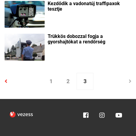
Kezdődik a vadonatúj traffipaxok
tesztje
Trükkös dobozzal fogja a
gyorshajtókat a rendőrség
1
2
3