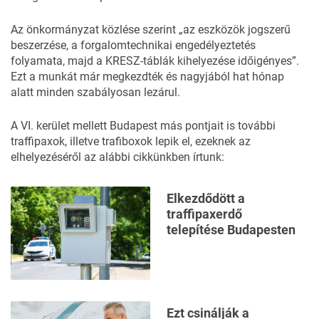
Az önkormányzat közlése szerint „az eszközök jogszerű
beszerzése, a forgalomtechnikai engedélyeztetés
folyamata, majd a KRESZ-táblák kihelyezése időigényes”.
Ezt a munkát már megkezdték és nagyjából hat hónap
alatt minden szabályosan lezárul.
A VI. kerület mellett Budapest más pontjait is további
traffipaxok, illetve trafiboxok lepik el, ezeknek az
elhelyezéséről az
alábbi cikkünkben
írtunk:
Elkezdődött a
traffipaxerdő
telepítése Budapesten
Ezt csinálják a