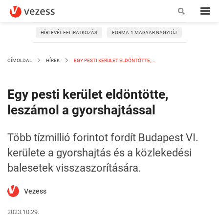
HÍRLEVÉL FELIRATKOZÁS
FORMA-1 MAGYAR NAGYDÍJ
CÍMOLDAL
HÍREK
EGY PESTI KERÜLET ELDÖNTÖTTE,...
Egy pesti kerület eldöntötte,
leszámol a gyorshajtással
Több tízmillió forintot fordít Budapest VI.
kerülete a gyorshajtás és a közlekedési
balesetek visszaszorítására.
Vezess
2023.10.29.