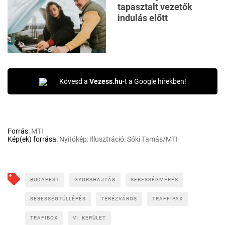
tapasztalt vezetők
indulás előtt
Kövesd a
Vezess.hu
-t a Google hírekben!
Forrás:
MTI
Kép(ek) forrása:
Nyitókép: Illusztráció: Sóki Tamás/MTI
BUDAPEST
GYORSHAJTÁS
SEBESSÉGMÉRÉS
SEBESSÉGTÚLLÉPÉS
TERÉZVÁROS
TRAFFIPAX
TRAFIBOX
VI. KERÜLET