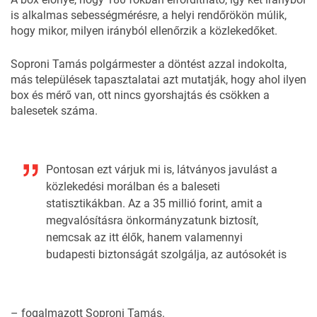
is alkalmas sebességmérésre, a helyi rendőrökön múlik,
hogy mikor, milyen irányból ellenőrzik a közlekedőket.
Soproni Tamás polgármester a döntést azzal indokolta,
más települések tapasztalatai azt mutatják, hogy ahol ilyen
box és mérő van, ott nincs gyorshajtás és csökken a
balesetek száma.
Pontosan ezt várjuk mi is, látványos javulást a
közlekedési morálban és a baleseti
statisztikákban. Az a 35 millió forint, amit a
megvalósításra önkormányzatunk biztosít,
nemcsak az itt élők, hanem valamennyi
budapesti biztonságát szolgálja, az autósokét is
– fogalmazott Soproni Tamás.