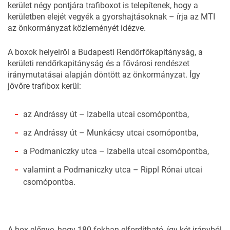
kerület négy pontjára trafiboxot is telepítenek, hogy a
kerületben elejét vegyék a gyorshajtásoknak – írja az MTI
az önkormányzat közleményét idézve.
A boxok helyeiről a Budapesti Rendőrfőkapitányság, a
kerületi rendőrkapitányság és a fővárosi rendészet
iránymutatásai alapján döntött az önkormányzat. Így
jövőre trafibox kerül:
az Andrássy út – Izabella utcai csomópontba,
az Andrássy út – Munkácsy utcai csomópontba,
a Podmaniczky utca – Izabella utcai csomópontba,
valamint a Podmaniczky utca – Rippl Rónai utcai
csomópontba.
A box előnye, hogy 180 fokban elfordítható, így két irányból