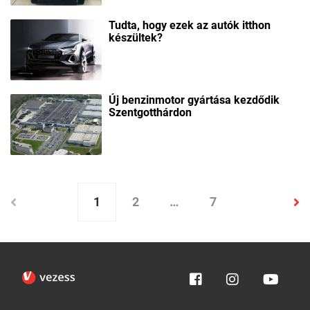
Tudta, hogy ezek az autók itthon
készültek?
Új benzinmotor gyártása kezdődik
Szentgotthárdon
1
2
…
7