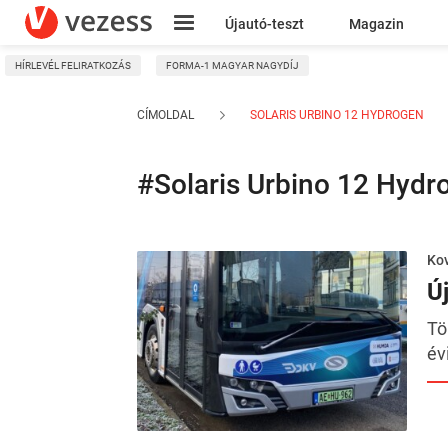
Újautó-teszt
Magazin
HÍRLEVÉL FELIRATKOZÁS
FORMA-1 MAGYAR NAGYDÍJ
Kresz
CÍMOLDAL
SOLARIS URBINO 12 HYDROGEN
#Solaris Urbino 12 Hydr
Kov
Ú
Tö
év