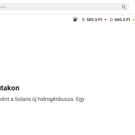
B:
585.0 Ft
D:
660.0 Ft
utakon
nt a Solaris új hidrogénbusza. Egy