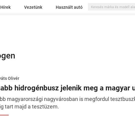
Hírek
Vezetünk
Használt autó
ogen
áts Olivér
jabb hidrogénbusz jelenik meg a magyar 
bb magyarországi nagyvárosban is megfordul tesztbuszké
ig tart majd a tesztüzem.