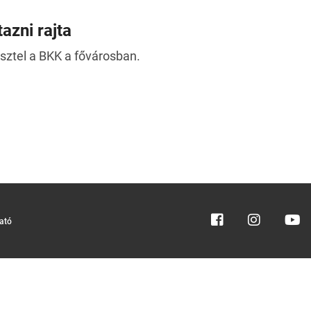
azni rajta
sztel a BKK a fővárosban.
tató