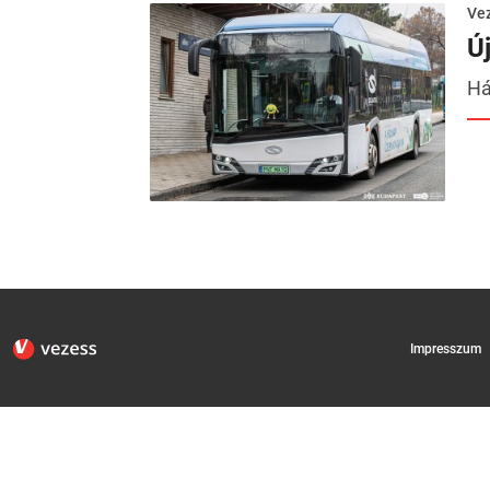
Ve
Ú
Há
Impresszum