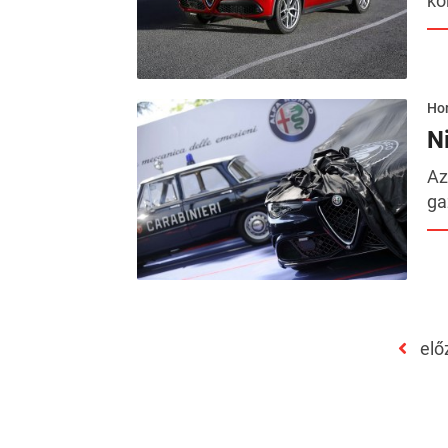
ko
Hor
N
Az
ga
elő