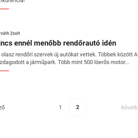
nkurencia!
váth Zsolt
incs ennél menőbb rendőrautó idén
 olasz rendőri szervek új autókat vettek. Többek között Al
zdagodott a járműpark. Több mint 500 lóerős motor...
1
2
ző
követ