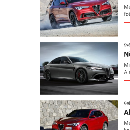
Me
fo
Sv
N
Mi
Al
Gaj
A
Mé