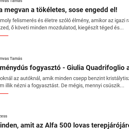
mvas Tamás
a megvan a tökéletes, sose engedd el!
moly felismerés és életre szóló élmény, amikor az igazi
szed, ő követi minden mozdulatod, kiegészít téged és...
mvas Tamás
lménydús fogyasztó - Giulia Quadrifoglio 
oknál az autóknál, amik minden csepp benzint kristályti
m illik nézni a fogyasztást. De mégis, mennyi csúszik...
zess
inden, amit az Alfa 500 lovas terepjárójáró