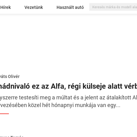
Hírek
Vezetünk
Használt autó
áts Olivér
ádnivaló ez az Alfa, régi külseje alatt vérb
yszerre testesíti meg a múltat és a jelent az átalakított 
rvezésében közel hét hónapnyi munkája van egy...