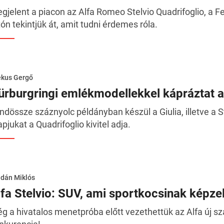
gjelent a piacon az Alfa Romeo Stelvio Quadrifoglio, a 
tón tekintjük át, amit tudni érdemes róla.
ékus Gergő
ürburgringi emlékmodellekkel kápráztat 
ndössze száznyolc példányban készül a Giulia, illetve a Ste
apjukat a Quadrifoglio kivitel adja.
dán Miklós
lfa Stelvio: SUV, ami sportkocsinak képze
g a hivatalos menetpróba előtt vezethettük az Alfa új s