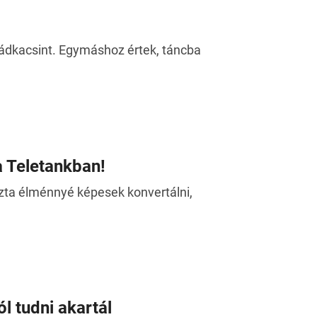
 rádkacsint. Egymáshoz értek, táncba
a Teletankban!
szta élménnyé képesek konvertálni,
l tudni akartál