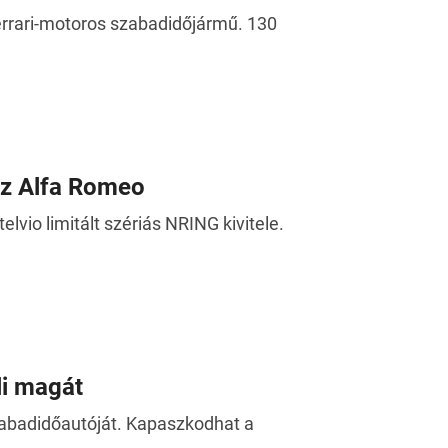
Ferrari-motoros szabadidőjármű. 130
az Alfa Romeo
lvio limitált szériás NRING kivitele.
li magát
zabadidőautóját. Kapaszkodhat a