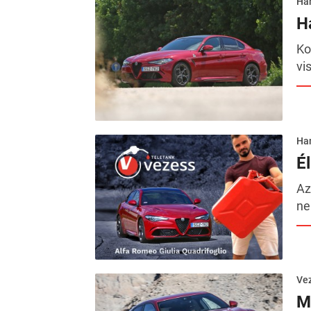
Ha
H
Ko
vi
Ha
É
Az
ne
Ve
M