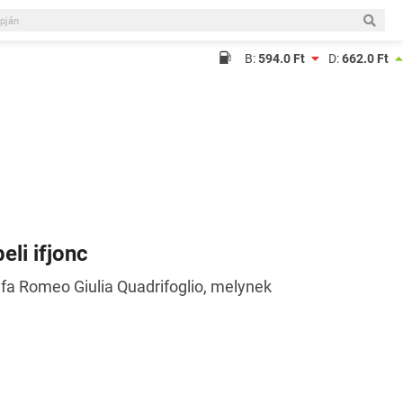
B:
594.0 Ft
D:
662.0 Ft
eli ifjonc
Alfa Romeo Giulia Quadrifoglio, melynek