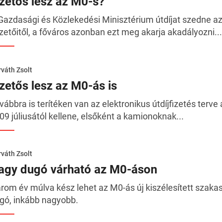
izetős lesz az M0-s?
Gazdasági és Közlekedési Minisztérium útdíjat szedne a
zetőitől, a főváros azonban ezt meg akarja akadályozni...
váth Zsolt
izetős lesz az M0-ás is
vábbra is terítéken van az elektronikus útdíjfizetés terve 
09 júliusától kellene, elsőként a kamionoknak...
váth Zsolt
agy dugó várható az M0-áson
rom év múlva kész lehet az M0-ás új kiszélesített szaka
gó, inkább nagyobb.