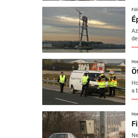
Föl
É
Az
de
Hor
Ö
Ho
a 
Hor
F
Ne