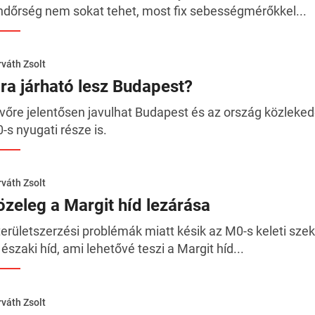
ndőrség nem sokat tehet, most fix sebességmérőkkel...
váth Zsolt
jra járható lesz Budapest?
vőre jelentősen javulhat Budapest és az ország közleked
-s nyugati része is.
váth Zsolt
özeleg a Margit híd lezárása
területszerzési problémák miatt késik az M0-s keleti sze
 északi híd, ami lehetővé teszi a Margit híd...
váth Zsolt