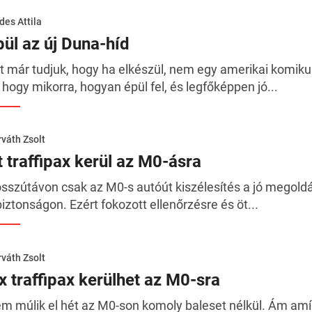
des Attila
pül az új Duna-híd
t már tudjuk, hogy ha elkészül, nem egy amerikai komikus
 hogy mikorra, hogyan épül fel, és legfőképpen jó...
váth Zsolt
t traffipax kerül az M0-ásra
sszútávon csak az M0-s autóút kiszélesítés a jó megoldás
biztonságon. Ezért fokozott ellenőrzésre és öt...
váth Zsolt
ix traffipax kerülhet az M0-sra
m múlik el hét az M0-son komoly baleset nélkül. Ám amíg 