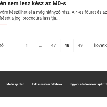
dén sem lesz kész az M0-s
vőre készülhet el a még hiányzó rész. A 4-es főutat és 
ítését a jogi procedúra lassítja...
1
…
47
48
49
ző
követ
Médiaajánlat
Felhasználási feltételek
Egyedi adatkezelési tájékoz