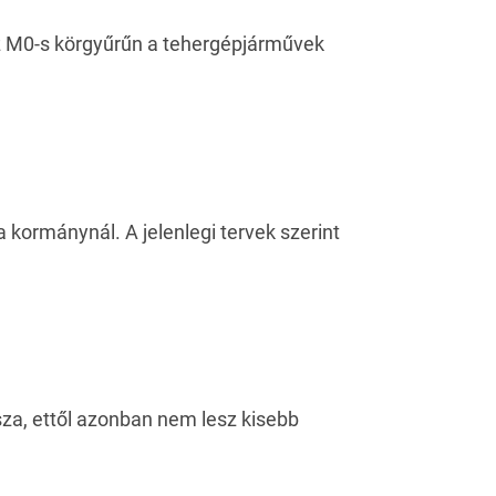
z M0-s körgyűrűn a tehergépjárművek
a kormánynál. A jelenlegi tervek szerint
sza, ettől azonban nem lesz kisebb