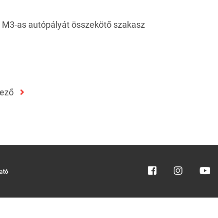
az M3-as autópályát összekötő szakasz
kező
tató