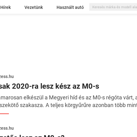
Hírek
Vezetünk
Használt autó
zess.hu
sak 2020-ra lesz kész az M0-s
marosan elkészül a Megyeri híd és az M0-s régóta várt, 
szekötő szakasza. A teljes körgyűrűre azonban több mint
zess.hu