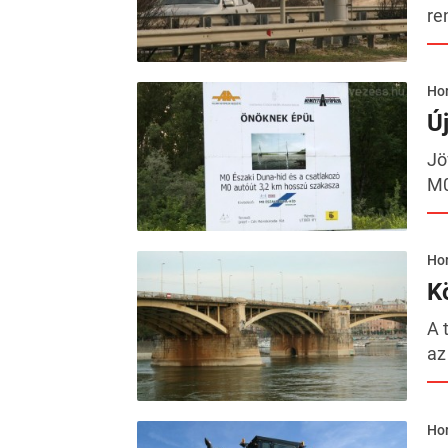
re
Hor
Ú
Jö
M0
Hor
K
A 
az
Hor