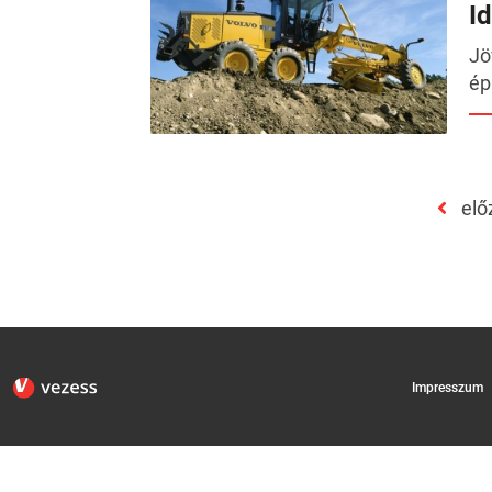
I
Jö
ép
elő
Impresszum