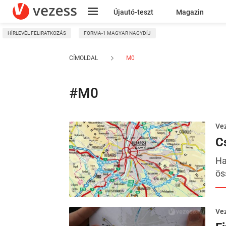
Újautó-teszt
Magazin
HÍRLEVÉL FELIRATKOZÁS
FORMA-1 MAGYAR NAGYDÍJ
Kresz
CÍMOLDAL
M0
#M0
Ve
C
Ha
ös
Ve