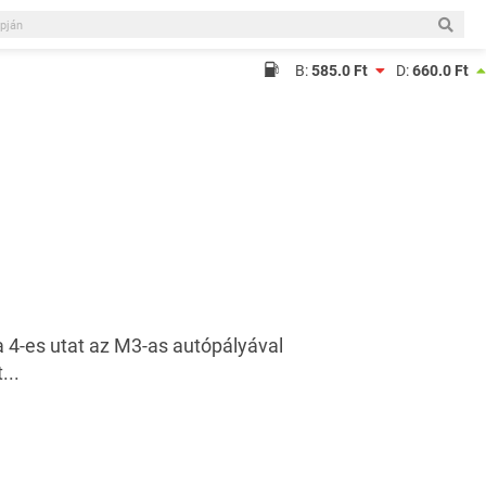
B:
585.0 Ft
D:
660.0 Ft
a 4-es utat az M3-as autópályával
...