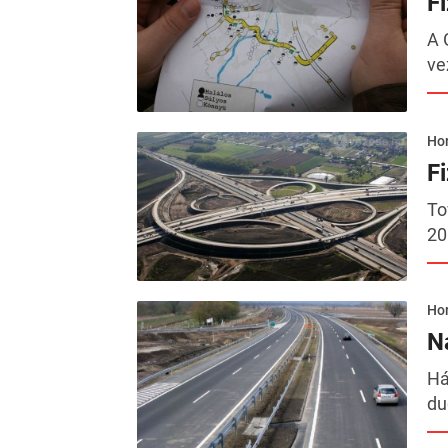
F
A 
ve
Hor
F
To
20
Hor
N
Há
du