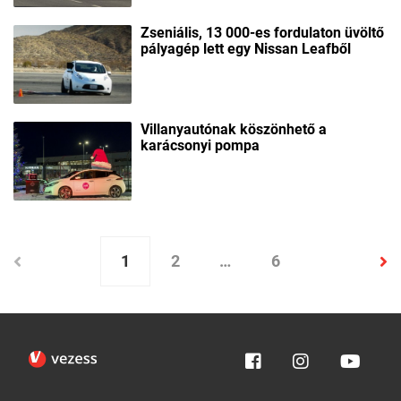
Zseniális, 13 000-es fordulaton üvöltő
pályagép lett egy Nissan Leafből
Villanyautónak köszönhető a
karácsonyi pompa
1
2
…
6