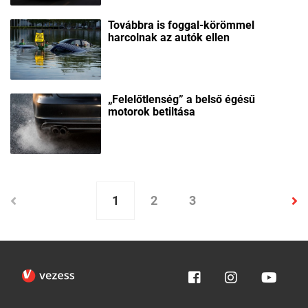
Továbbra is foggal-körömmel
harcolnak az autók ellen
„Felelőtlenség” a belső égésű
motorok betiltása
1
2
3