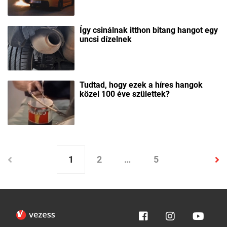
Így csinálnak itthon bitang hangot egy
uncsi dízelnek
Tudtad, hogy ezek a híres hangok
közel 100 éve születtek?
1
2
…
5