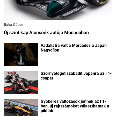
Baka Gábor
Új színt kap Alonsóék autója Monacóban
Vadállatra vált a Mercedes a Japán
Nagydíjon
Szörnyeteget szabadít Japánra az F1-
csapat
Gyökeres változások jönnek az F1-
ben, új rajtszámokat választhatnak a
pilóták