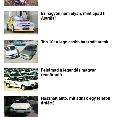
Ez nagyon nem olyan, mint apád F
Astrája!
Top 10: a legolcsóbb használt autók
Feltámad a legendás magyar
rendőrautó
Használt autó: mit adnak egy telefon
áráért?