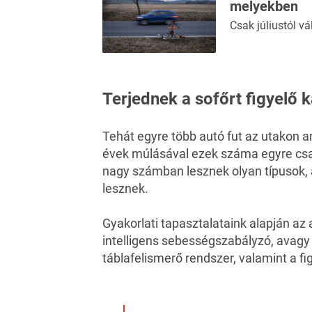
melyekben
Csak júliustól vá
Terjednek a sofőrt figyelő
Tehát egyre több autó fut az utakon 
évek múlásával ezek száma egyre csak
nagy számban lesznek olyan típusok, 
lesznek.
Gyakorlati tapasztalataink alapján a
intelligens sebességszabályzó, avagy
táblafelismerő rendszer, valamint a f