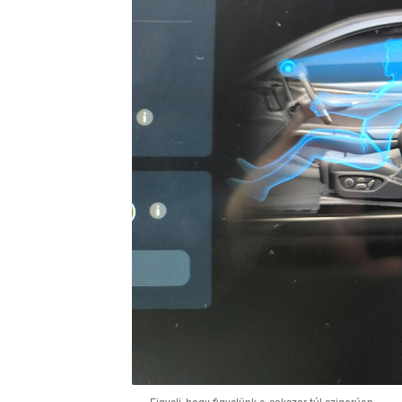
Menürendszerből kapcsolható ki a sofőrt figyelő rend
maradt-e valaki a hátsó üléseken
Ilyen kamerát már felfedezhetünk a
B
ott figyelnek a vezetőt ellenőrző kam
Espace-szal debütált, de a gyártó mos
Clio 6, és ott kukucskál a megújult Aus
Nyilván első a biztonság, és kétség se
fontos kockázat, a mobiltelefonokat s
rendszer elvileg ezt képes megelőzni.
hasznot, sokszor egy kanyarodás előtti
vagy a fedélzeti rendszerek elengedhet
figyelmeztetést.