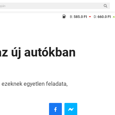
B:
585.0 Ft
D:
660.0 Ft
az új autókban
 ezeknek egyetlen feladata,