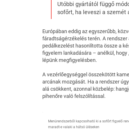
Utóbbi gyártától függő mód
sofőrt, ha leveszi a szemét 
Európában eddig az egyszerűbb, köz
fáradtságérzékelés terén. A rendszer 
pedálkezelést hasonlította össze a kés
figyelem lankadására – anélkül, hogy „
lépünk megfigyelésben.
A vezérlőegységgel összekötött kame
arcának mozgását. Ha a rendszer úgy 
alá csökkent, azonnal közbelép: hangj
pihenőre való felszólítással.