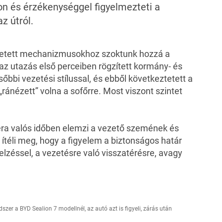
on és érzékenységgel figyelmezteti a
az útról.
vetett mechanizmusokhoz szoktunk hozzá a
az utazás első perceiben rögzített kormány- és
őbbi vezetési stílussal, és ebből következtetett a
ránézett” volna a sofőrre. Most viszont szintet
ra valós időben elemzi a vezető szemének és
ítéli meg, hogy a figyelem a biztonságos határ
elzéssel, a vezetésre való visszatérésre, avagy