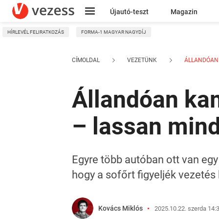
Újautó-teszt
Magazin
HÍRLEVÉL FELIRATKOZÁS
FORMA-1 MAGYAR NAGYDÍJ
Kresz
CÍMOLDAL
VEZETÜNK
ÁLLANDÓAN K
Állandóan kam
– lassan mind
Egyre több autóban ott van egy
hogy a sofőrt figyeljék vezeté
Kovács Miklós
2025.10.22. szerda 14: