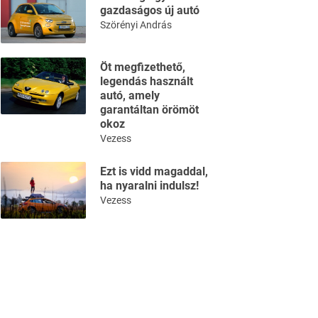
gazdaságos új autó
Szörényi András
Öt megfizethető,
legendás használt
autó, amely
garantáltan örömöt
okoz
Vezess
Ezt is vidd magaddal,
ha nyaralni indulsz!
Vezess