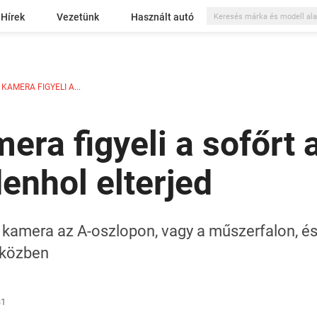
Hírek
Vezetünk
Használt autó
AMERA FIGYELI A...
era figyeli a sofőrt 
enhol elterjed
 kamera az A-oszlopon, vagy a műszerfalon, és
s közben
31