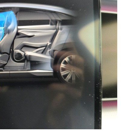
szer a BYD Sealion 7 modellnél, az autó azt is figyeli, zárás után
YD
modellek belterében, de a Renault esetén is
erák az A-oszlopban. A rendszer a ráncfelvarrott
t sorra vezeti be az új modellekbe. Megkapta a
tral belterében is.
m fér, hogy napjainkban az elterelt figyelem egy
okan vezetés közben sem teszik le, és ez a
 Mégis van amikor több frusztrációt okoz, mint
 kitekintés, a visszapillantó tükrök ellenőrzése,
etlen kezelése is kiváltja az idegesítő