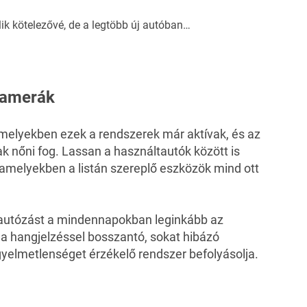
lik kötelezővé, de a legtöbb új autóban…
 kamerák
amelyekben ezek a rendszerek már aktívak, és az
 nőni fog. Lassan a használtautók között is
amelyekben a listán szereplő eszközök mind ott
z autózást a mindennapokban leginkább az
 a hangjelzéssel bosszantó, sokat hibázó
igyelmetlenséget érzékelő rendszer befolyásolja.