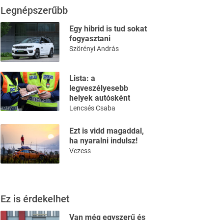
Legnépszerűbb
Egy hibrid is tud sokat
fogyasztani
Szörényi András
Lista: a
legveszélyesebb
helyek autósként
Lencsés Csaba
Ezt is vidd magaddal,
ha nyaralni indulsz!
Vezess
Ez is érdekelhet
Van még egyszerű és