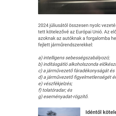
2024 júliusától összesen nyolc vezeté
tett kötelezővé az Európai Unió. Az elő
azoknak az autóknak a forgalomba he
fejlett járműrendszerekkel:
a) intelligens sebességszabályozó;
b) indításgátló alkoholszonda előkészí
c) a járművezető fáradékonyságát és 
d) a járművezető figyelmetlenségét ér
e) vészfékjelzés;
f) tolatóradar; és
g) eseményadat-rögzítő.
Idéntől köte