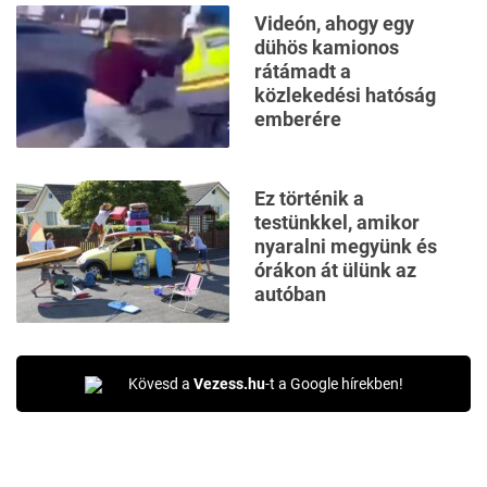
Videón, ahogy egy
dühös kamionos
rátámadt a
közlekedési hatóság
emberére
Ez történik a
testünkkel, amikor
nyaralni megyünk és
órákon át ülünk az
autóban
Kövesd a
Vezess.hu
-t a Google hírekben!