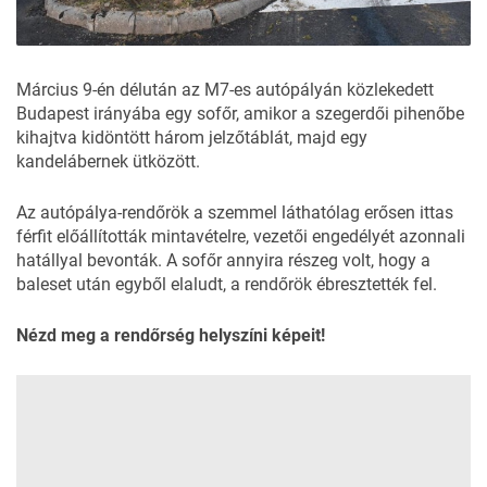
Március 9-én délután az M7-es autópályán közlekedett
Budapest irányába egy sofőr, amikor a szegerdői pihenőbe
kihajtva kidöntött három jelzőtáblát, majd egy
kandelábernek ütközött.
Az autópálya-rendőrök a szemmel láthatólag erősen ittas
férfit
előállították mintavételre
, vezetői engedélyét azonnali
hatállyal bevonták. A sofőr annyira részeg volt, hogy a
baleset után egyből elaludt, a rendőrök ébresztették fel.
Nézd meg a rendőrség helyszíni képeit!