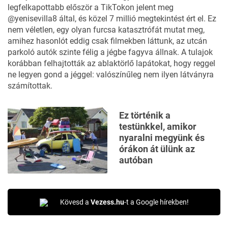
legfelkapottabb először a TikTokon jelent meg
@yenisevilla8 által, és közel 7 millió megtekintést ért el. Ez
nem véletlen, egy olyan furcsa katasztrófát mutat meg,
amihez hasonlót eddig csak filmekben láttunk, az utcán
parkoló autók szinte félig a jégbe fagyva állnak. A tulajok
korábban felhajtották az ablaktörlő lapátokat, hogy reggel
ne legyen gond a jéggel: valószínűleg nem ilyen látványra
számítottak.
Ez történik a
testünkkel, amikor
nyaralni megyünk és
órákon át ülünk az
autóban
Kövesd a
Vezess.hu
-t a Google hírekben!