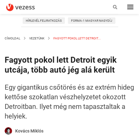
HÍRLEVÉL FELIRATKOZÁS
FORMA-1 MAGYAR NAGYDÍJ
CÍMOLDAL
VEZETÜNK
FAGYOTT POKOL LETT DETROIT...
Fagyott pokol lett Detroit egyik
utcája, több autó jég alá került
Egy gigantikus csőtörés és az extrém hideg
kettőse szokatlan vészhelyzetet okozott
Detroitban. Ilyet még nem tapasztaltak a
helyiek.
Kovács Miklós