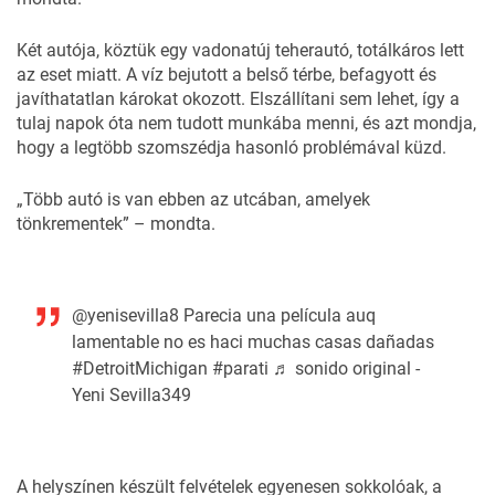
Két autója, köztük egy vadonatúj teherautó, totálkáros lett
az eset miatt. A víz bejutott a belső térbe, befagyott és
javíthatatlan károkat okozott. Elszállítani sem lehet, így a
tulaj napok óta nem tudott munkába menni, és azt mondja,
hogy a legtöbb szomszédja hasonló problémával küzd.
„Több autó is van ebben az utcában, amelyek
tönkrementek” – mondta.
@yenisevilla8
Parecia una película auq
lamentable no es haci muchas casas dañadas
#DetroitMichigan
#parati
♬ sonido original -
Yeni Sevilla349
A helyszínen készült felvételek egyenesen sokkolóak, a