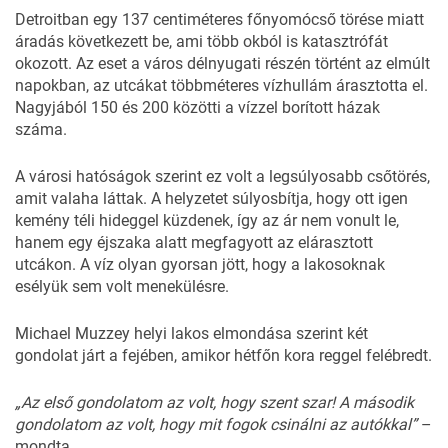
Detroitban egy 137 centiméteres főnyomócső törése miatt
áradás következett be, ami több okból is katasztrófát
okozott. Az eset a város délnyugati részén történt az elmúlt
napokban, az utcákat többméteres vízhullám árasztotta el.
Nagyjából 150 és 200 közötti a vízzel borított házak
száma.
A városi hatóságok szerint ez volt a legsúlyosabb csőtörés,
amit valaha láttak. A helyzetet súlyosbítja, hogy ott igen
kemény téli hideggel küzdenek, így az ár nem vonult le,
hanem egy éjszaka alatt megfagyott az elárasztott
utcákon. A víz olyan gyorsan jött, hogy a lakosoknak
esélyük sem volt menekülésre.
Michael Muzzey helyi lakos elmondása szerint két
gondolat járt a fejében, amikor hétfőn kora reggel felébredt.
„Az első gondolatom az volt, hogy szent szar! A második
gondolatom az volt, hogy mit fogok csinálni az autókkal”
–
mondta.