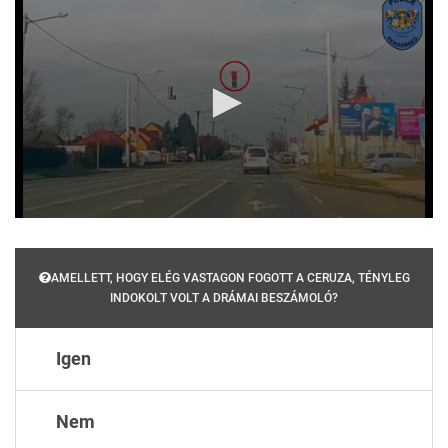
0
seconds
of
9
AMELLETT, HOGY ELÉG VASTAGON FOGOTT A CERUZA, TÉNYLEG
seconds
INDOKOLT VOLT A DRÁMAI BESZÁMOLÓ?
Igen
Nem