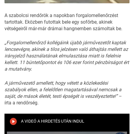
A szabolcsi
rendőrök
a napokban forgalomellenőrzést
tartottak. Eközben futottak bele egy sofőrbe, akinek
vétségeiről már-már drámai hangnemben számoltak be.
„Forgalomellenőrző kollégáink újabb járművezetőt kaptak
lencsevégre, akinek a tilos jelzésen való áthajtás mellett az
irányjelző használatának elmulasztása miatt is felelnie
kellett. 11 büntetőpontot és 106 ezer forint pénzbírságot ért
a mutatvány.
A járművezető amellett, hogy vétett a közlekedési
szabályok ellen, a felelőtlen magatartásával nemcsak a
saját, de mások életét, testi épségét is veszélyeztette!”
–
írta a rendőrség.
A VIDEÓ A HIRDETÉS UTÁN INDUL