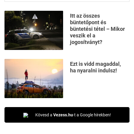
Itt az összes
büntetőpont és
büntetési tétel – Mikor
veszik el a
jogosítványt?
Ezt is vidd magaddal,
ha nyaralni indulsz!
Kövesd a
Vezess.hu
-t a Google hírekben!