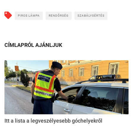
PIROS LÁMPA
RENDŐRSÉG
SZABÁLYSÉRTÉS
CÍMLAPRÓL AJÁNLJUK
Itt a lista a legveszélyesebb góchelyekről