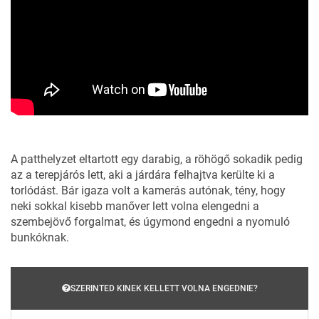
A patthelyzet eltartott egy darabig, a röhögő sokadik pedig
az a terepjárós lett, aki a járdára felhajtva kerülte ki a
torlódást. Bár igaza volt a kamerás autónak, tény, hogy
neki sokkal kisebb manőver lett volna elengedni a
szembejövő forgalmat, és úgymond engedni a nyomuló
bunkóknak.
SZERINTED KINEK KELLETT VOLNA ENGEDNIE?