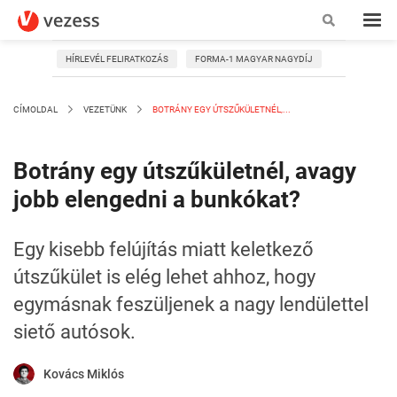
HÍRLEVÉL FELIRATKOZÁS
FORMA-1 MAGYAR NAGYDÍJ
CÍMOLDAL
VEZETÜNK
BOTRÁNY EGY ÚTSZŰKÜLETNÉL,...
Botrány egy útszűkületnél, avagy
jobb elengedni a bunkókat?
Egy kisebb felújítás miatt keletkező
útszűkület is elég lehet ahhoz, hogy
egymásnak feszüljenek a nagy lendülettel
siető autósok.
Kovács Miklós