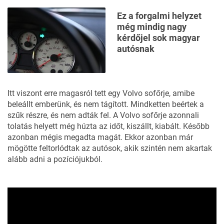
Ez a forgalmi helyzet
még mindig nagy
kérdőjel sok magyar
autósnak
Itt viszont erre magasról tett egy Volvo sofőrje, amibe
beleállt emberünk, és nem tágított. Mindketten beértek a
szűk részre, és nem adták fel. A Volvo sofőrje azonnali
tolatás helyett még húzta az időt, kiszállt, kiabált. Később
azonban mégis megadta magát. Ekkor azonban már
mögötte feltorlódtak az autósok, akik szintén nem akartak
alább adni a pozíciójukból.