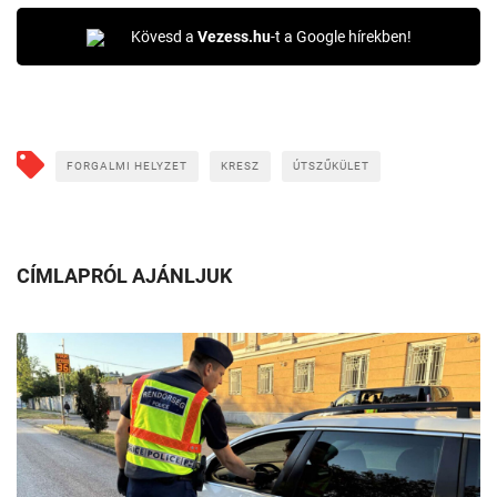
Kövesd a
Vezess.hu
-t a Google hírekben!
FORGALMI HELYZET
KRESZ
ÚTSZŰKÜLET
CÍMLAPRÓL AJÁNLJUK