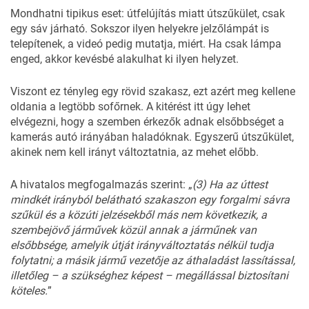
Mondhatni tipikus eset: útfelújítás miatt útszűkület, csak
egy sáv járható. Sokszor ilyen helyekre jelzőlámpát is
telepítenek, a videó pedig mutatja, miért. Ha csak lámpa
enged, akkor kevésbé alakulhat ki ilyen helyzet.
Viszont ez tényleg egy rövid szakasz, ezt azért meg kellene
oldania a legtöbb sofőrnek. A kitérést itt úgy lehet
elvégezni, hogy a szemben érkezők adnak elsőbbséget a
kamerás autó irányában haladóknak. Egyszerű útszűkület,
akinek nem kell irányt változtatnia, az mehet előbb.
A hivatalos megfogalmazás szerint: „
(3)
Ha az úttest
mindkét irányból belátható szakaszon egy forgalmi sávra
szűkül és a közúti jelzésekből más nem következik, a
szembejövő járművek közül annak a járműnek van
elsőbbsége, amelyik útját irányváltoztatás nélkül tudja
folytatni; a másik jármű vezetője az áthaladást lassítással,
illetőleg – a szükséghez képest – megállással biztosítani
köteles.
”