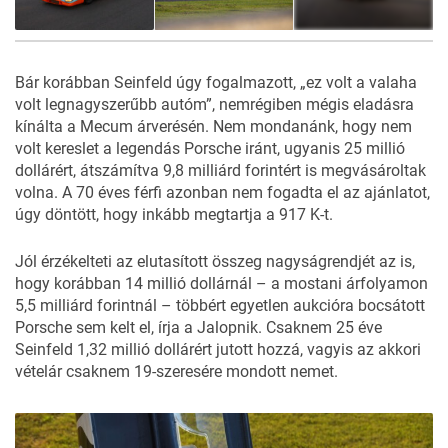
13
FOTÓ
Bár korábban Seinfeld úgy fogalmazott, „ez volt a valaha
volt legnagyszerűbb autóm”, nemrégiben mégis eladásra
kínálta a
Mecum
árverésén. Nem mondanánk, hogy nem
volt kereslet a legendás Porsche iránt, ugyanis 25 millió
dollárért, átszámítva 9,8 milliárd forintért is megvásároltak
volna. A 70 éves férfi azonban nem fogadta el az ajánlatot,
úgy döntött, hogy inkább megtartja a 917 K-t.
Jól érzékelteti az elutasított összeg nagyságrendjét az is,
hogy korábban 14 millió dollárnál – a mostani árfolyamon
5,5 milliárd forintnál – többért egyetlen aukcióra bocsátott
Porsche sem kelt el, írja a
Jalopnik
. Csaknem 25 éve
Seinfeld 1,32 millió dollárért jutott hozzá, vagyis az akkori
vételár csaknem 19-szeresére mondott nemet.