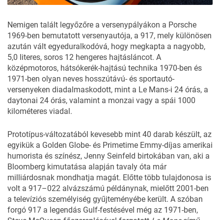
Nemigen talált legyőzőre a versenypályákon a
Porsche
1969-ben bemutatott versenyautója, a 917, mely különösen
azután vált egyeduralkodóvá, hogy megkapta a nagyobb,
5,0 literes, soros 12 hengeres hajtásláncot. A
középmotoros, hátsókerék-hajtású technika 1970-ben és
1971-ben olyan neves hosszútávú- és sportautó-
versenyeken diadalmaskodott, mint a Le Mans-i 24 órás, a
daytonai 24 órás, valamint a monzai vagy a spái 1000
kilométeres viadal.
Prototípus-változatából kevesebb mint 40 darab készült, az
egyikük a Golden Globe- és Primetime Emmy-díjas amerikai
humorista és színész, Jenny Seinfeld birtokában van, aki a
Bloomberg
kimutatása alapján tavaly óta már
milliárdosnak mondhatja magát. Előtte több tulajdonosa is
volt a 917–022 alvázszámú példánynak, mielőtt 2001-ben
a televíziós személyiség gyűjteményébe került. A szóban
forgó
917
a legendás Gulf-festésével még az 1971-ben,