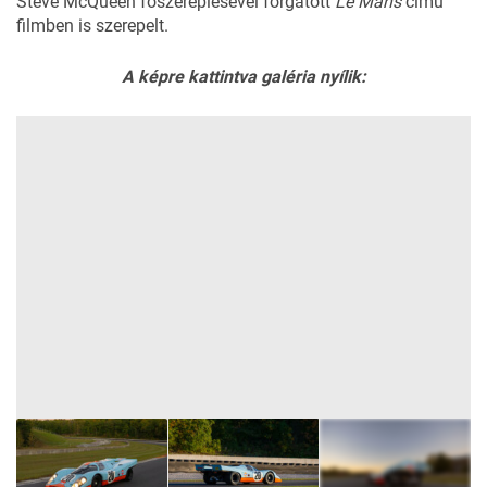
Steve McQueen főszereplésével forgatott
Le Mans
című
filmben is szerepelt.
A képre kattintva galéria nyílik: