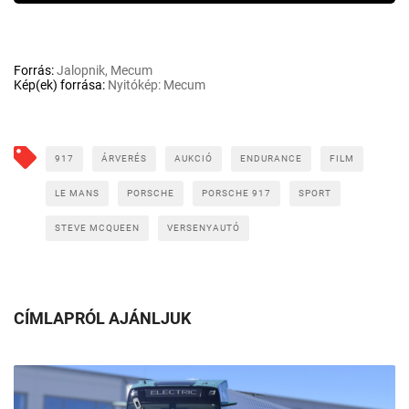
Forrás:
Jalopnik, Mecum
Kép(ek) forrása:
Nyitókép: Mecum
917
ÁRVERÉS
AUKCIÓ
ENDURANCE
FILM
LE MANS
PORSCHE
PORSCHE 917
SPORT
STEVE MCQUEEN
VERSENYAUTÓ
CÍMLAPRÓL AJÁNLJUK