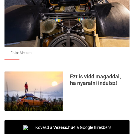
Fotó: Mecum
Ezt is vidd magaddal,
ha nyaralni indulsz!
Kövesd a
Vezess.hu
-t a Google hírekben!