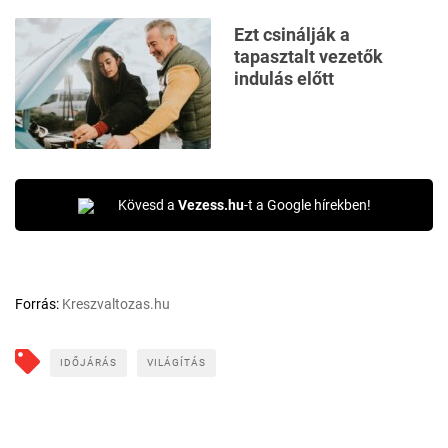
Ezt csinálják a
tapasztalt vezetők
indulás előtt
Kövesd a
Vezess.hu
-t a Google hírekben!
Forrás:
Kreszvaltozas.hu
IDŐJÁRÁS
VILÁGÍTÁS