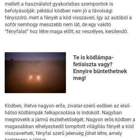
mellett a használatot gyakorlatias szempontok is
befolyásolják: például ködben nem jó a távolsági
fényszóró, mert a fényét a köd visszaveri, így az autóból a
sofőr nemhogy messzebb nem lát, de egy vakító
“fényfalat” hoz létre maga előtt, ez veszélyes, kerülendő.
Te is ködlámpa-
fetisiszta vagy?
Ennyire büntethetnek
meg!
Ködben, illetve nagyon erős, zivatar-szerű esőben az első-
hátsó ködlámpák felkapcsolása is indokolt. Nagyban
megnövelik a jármű észlelhetőségét. Nagyon erős ködben a
magasabban elhelyezkedő tompított világítás fényét a köd
visszaverheti, fényfal szerű jelenség jöhet létre, amely