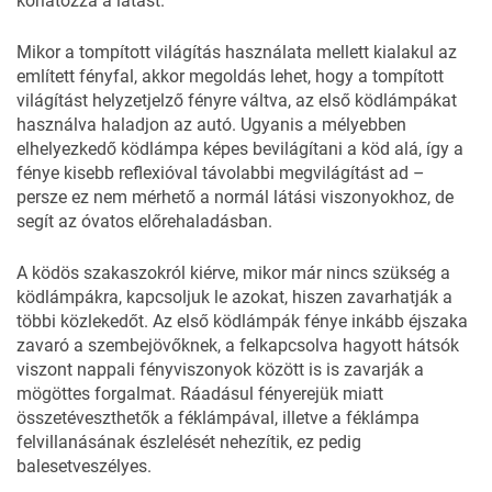
korlátozza a látást.
Mikor a tompított világítás használata mellett kialakul az
említett fényfal, akkor megoldás lehet, hogy a tompított
világítást helyzetjelző fényre váltva, az első ködlámpákat
használva haladjon az autó. Ugyanis a mélyebben
elhelyezkedő ködlámpa képes bevilágítani a köd alá, így a
fénye kisebb reflexióval távolabbi megvilágítást ad –
persze ez nem mérhető a normál látási viszonyokhoz, de
segít az óvatos előrehaladásban.
A ködös szakaszokról kiérve, mikor már nincs szükség a
ködlámpákra, kapcsoljuk le azokat, hiszen zavarhatják a
többi közlekedőt. Az első ködlámpák fénye inkább éjszaka
zavaró a szembejövőknek, a felkapcsolva hagyott hátsók
viszont nappali fényviszonyok között is is zavarják a
mögöttes forgalmat. Ráadásul fényerejük miatt
összetéveszthetők a féklámpával, illetve a féklámpa
felvillanásának észlelését nehezítik, ez pedig
balesetveszélyes.