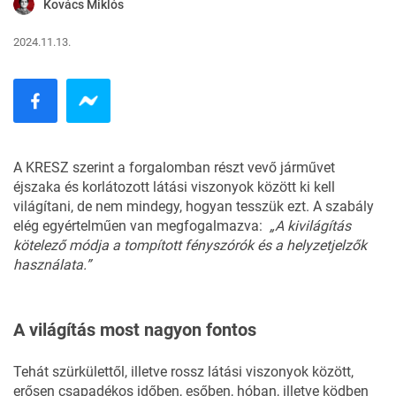
Kovács Miklós
2024.11.13.
A
KRESZ
szerint a forgalomban részt vevő járművet
éjszaka és korlátozott látási viszonyok között ki kell
világítani, de nem mindegy, hogyan tesszük ezt. A szabály
elég egyértelműen van megfogalmazva:
„A kivilágítás
kötelező módja a
tompított fényszórók és a helyzetjelzők
használata.”
A világítás most nagyon fontos
Tehát szürkülettől, illetve rossz látási viszonyok között,
erősen csapadékos időben, esőben, hóban, illetve ködben