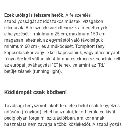
Ezek utólag is felszerelhetők
. A felszerelés
szabályosságát az időszakos műszaki vizsgákon
ellenőrzik. A felszerelésnél ellenőrzik a menetfények
elhelyezését – minimum 25 cm, maximum 150 cm
magasan lehetnek, az egymástól való távolságuk
minimum 60 cm -, és a működését. Tompított fény
kapcsolásakor vagy le kell kapcsolniuk, vagy alacsonyabb
fényerőre kell váltaniuk. A lámpatestekben szerepelnie kell
az európai jóváhagyási “E” jelnek, valamint az “RL”
betűjelzésnek (running light).
Ködlámpát csak ködben!
Távolsági fényszórót lakott területen belül csak fényjelzés
adására (fénykürt) lehet használni, lakott területen kívül
pedig olyan forgalmi szituációkban, amikor annak
használata nem zavarja a többi közlekedőt. A szabályozás