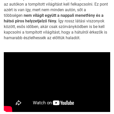
az autókon a tompított világítást kell felkapcsolni. Ez pont
azért is van így, mert nem minden autón, sőt a
többségen
nem világít együtt a nappali menetfény és a
hátsó piros helyzetjelző fény.
Így rossz látási viszonyok
között, esős időben, akár csak szórványködben is be kell
kapcsolni a tompított világítást, hogy a hátulról érkezők is
hamarabb észlelhessék az előttük haladót.