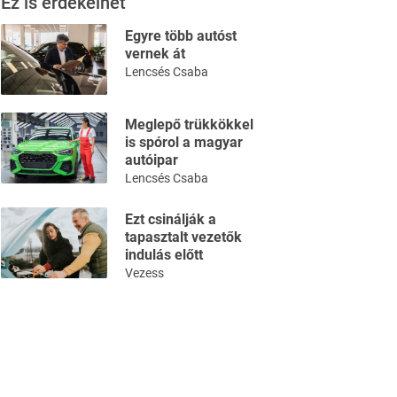
Ez is érdekelhet
Egyre több autóst
vernek át
Lencsés Csaba
Meglepő trükkökkel
is spórol a magyar
autóipar
Lencsés Csaba
Ezt csinálják a
tapasztalt vezetők
indulás előtt
Vezess