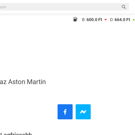
B:
600.0 Ft
D:
664.0 Ft
 az Aston Martin