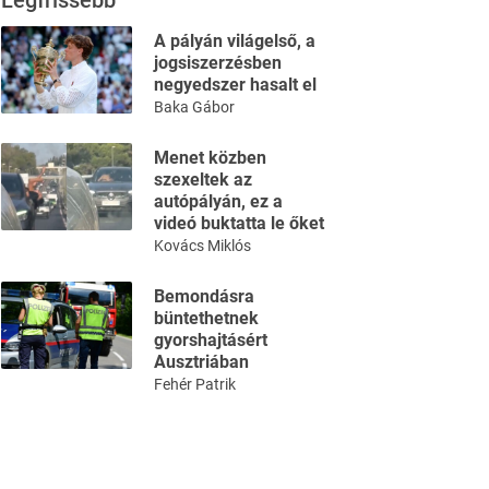
Legfrissebb
A pályán világelső, a
jogsiszerzésben
negyedszer hasalt el
Baka Gábor
Menet közben
szexeltek az
autópályán, ez a
videó buktatta le őket
Kovács Miklós
Bemondásra
büntethetnek
gyorshajtásért
Ausztriában
Fehér Patrik