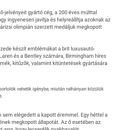
-jelvényeit gyártó cég, a 200 éves múlttal
gy ingyenesen javítja és helyreállítja azoknak az
párizsi olimpián szerzett medáljuk megkopott
izede készít emblémákat a brit luxusautó-
cLaren és a Bentley számára, Birmingham híres
mék, kitűzők, valamint kitüntetések gyártására
 sportolók vehetik igénybe, miután néhányan közülük
e.
n
sem elégedett a kapott éremmel. Egy héttel a
nek megkopott állapotát
. Az ő esetében az
t arra, hogy lecserélik nyakbavalót.