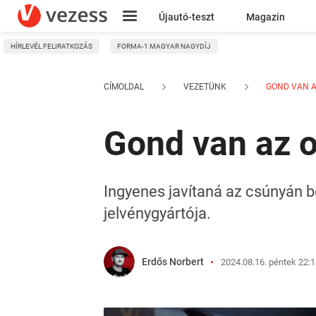
Újautó-teszt
Magazin
HÍRLEVÉL FELIRATKOZÁS
FORMA-1 MAGYAR NAGYDÍJ
Kresz
CÍMOLDAL
VEZETÜNK
GOND VAN A
Gond van az o
Ingyenes javítaná az csúnyán b
jelvénygyártója.
Erdős Norbert
2024.08.16. péntek 22: