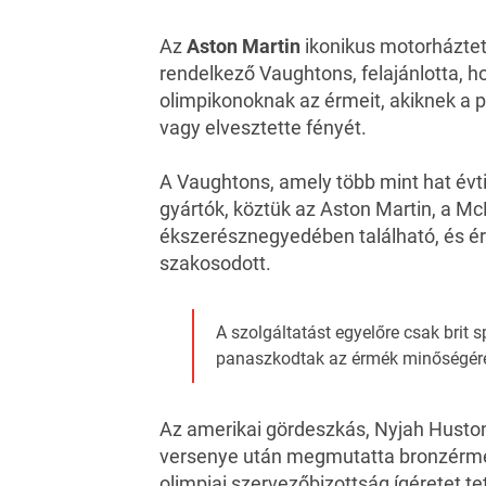
Az
Aston Martin
ikonikus motorháztető
rendelkező Vaughtons, felajánlotta, ho
olimpikonoknak az érmeit, akiknek a 
vagy elvesztette fényét.
A Vaughtons, amely több mint hat évt
gyártók, köztük az Aston Martin, a M
ékszerésznegyedében található, és ér
szakosodott.
A szolgáltatást egyelőre csak brit
panaszkodtak az érmék minőségér
Az amerikai gördeszkás,
Nyjah Husto
versenye után
megmutatta bronzérmé
olimpiai szervezőbizottság ígéretet tet