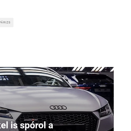
PÁRIZS
l is spórol a