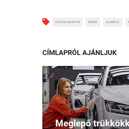
ASTON MARTIN
ÉREM
OLIMPIA
CÍMLAPRÓL AJÁNLJUK
Meglepő trükkökke