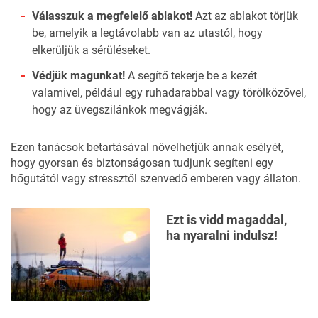
Válasszuk a megfelelő ablakot!
Azt az ablakot törjük
be, amelyik a legtávolabb van az utastól, hogy
elkerüljük a sérüléseket.
Védjük magunkat!
A segítő tekerje be a kezét
valamivel, például egy ruhadarabbal vagy törölközővel,
hogy az üvegszilánkok megvágják.
Ezen tanácsok betartásával növelhetjük annak esélyét,
hogy gyorsan és biztonságosan tudjunk segíteni egy
hőgutától vagy stressztől szenvedő emberen vagy állaton.
Ezt is vidd magaddal,
ha nyaralni indulsz!