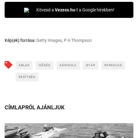
Kövesd a
Vezess.hu
-t a Google hírekben!
Kép(ek) forrása:
Getty Images, P A Thompson
ABLAK
HŐSÉG
KÁNIKULA
NYÁR
PARKOLÁS
SEGÍTSÉG
CÍMLAPRÓL AJÁNLJUK