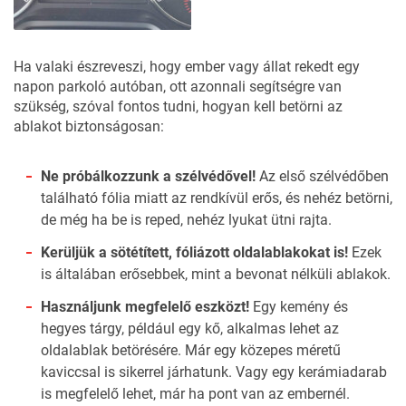
Ha valaki észreveszi, hogy ember vagy állat rekedt egy
napon parkoló autóban, ott azonnali segítségre van
szükség, szóval fontos tudni, hogyan kell betörni az
ablakot biztonságosan:
Ne próbálkozzunk a szélvédővel!
Az első szélvédőben
található fólia miatt az rendkívül erős, és nehéz betörni,
de még ha be is reped, nehéz lyukat ütni rajta.
Kerüljük a sötétített, fóliázott oldalablakokat is!
Ezek
is általában erősebbek, mint a bevonat nélküli ablakok.
Használjunk megfelelő eszközt!
Egy kemény és
hegyes tárgy, például egy kő, alkalmas lehet az
oldalablak betörésére. Már egy közepes méretű
kaviccsal is sikerrel járhatunk. Vagy egy kerámiadarab
is megfelelő lehet, már ha pont van az embernél.