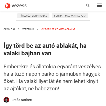
HÍRLEVÉL FELIRATKOZÁS
FORMA-1 MAGYAR NAGYDÍJ
CÍMOLDAL
VEZETÜNK
ÍGY TÖRD BE AZ AUTÓ ABLAKÁT,...
Így törd be az autó ablakát, ha
valaki bajban van
Emberekre és állatokra egyaránt veszélyes
ha a tűző napon parkoló járműben hagyjuk
őket. Ha valaki ilyet lát és nem lehet kinyit
az ajtókat, ne habozzon!
Erdős Norbert