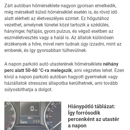
Zárt autóban hőmérséklete nagyon gyorsan emelkedik,
még mérsékelt külső hőmérséklet esetén is, és rövid idő
alatt elérheti az életveszélyes szintet. Ez hőgutához
vezethet, amelynek tünetei közé tartozik a szédülés,
hányinger, fejfájás, gyors pulzus, és végső esetben az
eszméletvesztés vagy a halál is. Az állatok különösen
érzékenyek a hőre, mivel nem tudnak úgy izzadni, mint az
emberek, és így gyorsabban túlhevülnek.
A napon parkoló autó utasterének hőmérséklete
néhány
perc alatt 50-60 °C-ra melegszik
, ami végzetes lehet. Ezen
kívül a napon parkoló autóban hagyott gyermekek vagy
háziállatok stresszes állapotba kerülhetnek, ami tovább
súlyosbíthatja a dolgot.
Hiánypótló táblázat:
Így forrósodik
percenként az utastér
a napon